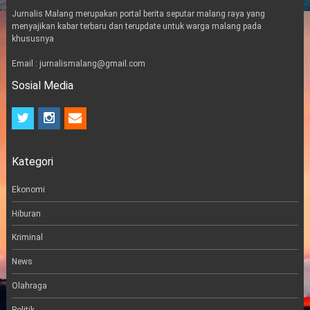
Jurnalis Malang merupakan portal berita seputar malang raya yang
menyajikan kabar terbaru dan terupdate untuk warga malang pada
khususnya
Email : jurnalismalang@gmail.com
Sosial Media
t
i
e
w
n
m
i
s
a
t
t
i
Kategori
t
a
l
e
g
r
r
Ekonomi
a
m
Hiburan
Kriminal
News
Olahraga