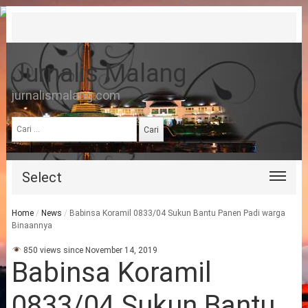
Jurnalis Malang
jurnalismalang.com
Cari
untuk:
Select
Home
/
News
/
Babinsa Koramil 0833/04 Sukun Bantu Panen Padi warga
Binaannya
850 views since November 14, 2019
Babinsa Koramil
0833/04 Sukun Bantu