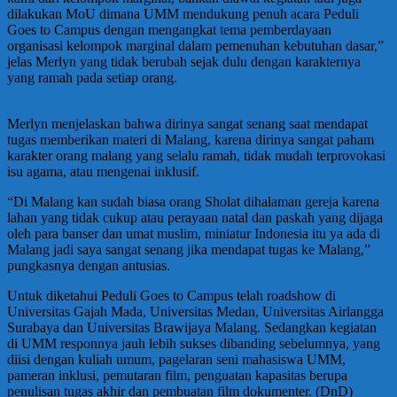
dilakukan MoU dimana UMM mendukung penuh acara Peduli
Goes to Campus dengan mengangkat tema pemberdayaan
organisasi kelompok marginal dalam pemenuhan kebutuhan dasar,”
jelas Merlyn yang tidak berubah sejak dulu dengan karakternya
yang ramah pada setiap orang.
Merlyn menjelaskan bahwa dirinya sangat senang saat mendapat
tugas memberikan materi di Malang, karena dirinya sangat paham
karakter orang malang yang selalu ramah, tidak mudah terprovokasi
isu agama, atau mengenai inklusif.
“Di Malang kan sudah biasa orang Sholat dihalaman gereja karena
lahan yang tidak cukup atau perayaan natal dan paskah yang dijaga
oleh para banser dan umat muslim, miniatur Indonesia itu ya ada di
Malang jadi saya sangat senang jika mendapat tugas ke Malang,”
pungkasnya dengan antusias.
Untuk diketahui Peduli Goes to Campus telah roadshow di
Universitas Gajah Mada, Universitas Medan, Universitas Airlangga
Surabaya dan Universitas Brawijaya Malang. Sedangkan kegiatan
di UMM responnya jauh lebih sukses dibanding sebelumnya, yang
diisi dengan kuliah umum, pagelaran seni mahasiswa UMM,
pameran inklusi, pemutaran film, penguatan kapasitas berupa
penulisan tugas akhir dan pembuatan film dokumenter. (DnD)