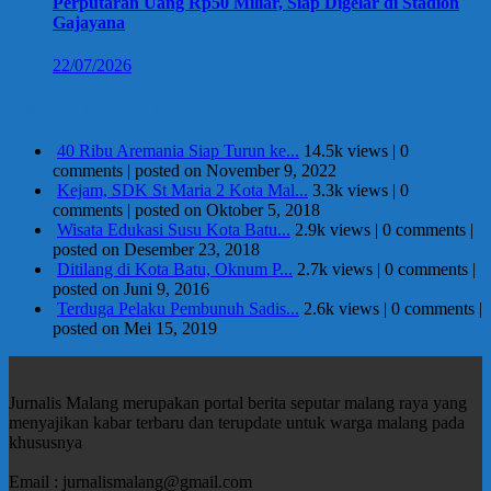
Perputaran Uang Rp50 Miliar, Siap Digelar di Stadion
Gajayana
22/07/2026
Berita Terpopuler
40 Ribu Aremania Siap Turun ke...
14.5k views
|
0
comments
|
posted on November 9, 2022
Kejam, SDK St Maria 2 Kota Mal...
3.3k views
|
0
comments
|
posted on Oktober 5, 2018
Wisata Edukasi Susu Kota Batu...
2.9k views
|
0 comments
|
posted on Desember 23, 2018
Ditilang di Kota Batu, Oknum P...
2.7k views
|
0 comments
|
posted on Juni 9, 2016
Terduga Pelaku Pembunuh Sadis...
2.6k views
|
0 comments
|
posted on Mei 15, 2019
Jurnalis Malang merupakan portal berita seputar malang raya yang
menyajikan kabar terbaru dan terupdate untuk warga malang pada
khususnya
Email : jurnalismalang@gmail.com