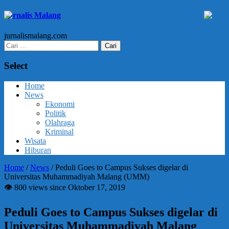
Jurnalis Malang
jurnalismalang.com
Cari
untuk:
Select
Home
News
Ekonomi
Politik
Olahraga
Kriminal
Wisata
Hiburan
Home
/
News
/
Peduli Goes to Campus Sukses digelar di
Universitas Muhammadiyah Malang (UMM)
👁 800 views since Oktober 17, 2019
Peduli Goes to Campus Sukses digelar di
Universitas Muhammadiyah Malang