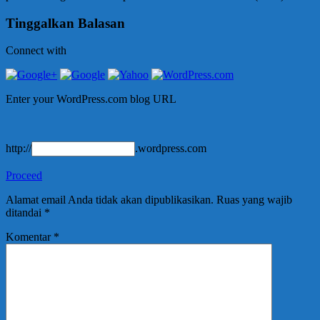
Tinggalkan Balasan
Connect with
Enter your WordPress.com blog URL
http://
.wordpress.com
Proceed
Alamat email Anda tidak akan dipublikasikan.
Ruas yang wajib
ditandai
*
Komentar
*