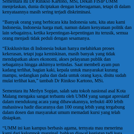
Sementara itu Dr Rinikso Kartono, MSi, Dekan FISIP UMM
menjelaskan, dunia diciptakan dengan keberagaman, tetapi di dalam
kenyataannya masih sering terjadi diskriminasi.
“Banyak orang yang berbicara kita Indonesia satu, kita atau kami
Indonesia, Indonesia harga mati, namun dalam kenyataan politik dan
lain sebagainya, ketika kepentingan-kepentingan itu terusik, semua
orang menjadi tidak peduli dengan sesamanya.
“Eksklusivitas di Indonesia bukan hanya melahirkan proses
kekerasan, tetapi juga kemiskinan, masih banyak yang tidak
mendapatkan akses ekonomi, akses pelayanan publik dan
sebagainya hingga akhirnya tertindas. Saat membeli ayam pun
kadang terlihat, bagian kaki, kepala untuk masyarakat kurang
mampu, sedangkan paha dan dada untuk orang kaya, disitu sudah
mulai terlihat kan,” tambah Dr Rinikso Kartono, MSi.
Sementara itu Merlyn Sopjan, salah satu tokoh nasional asal Kota
Malang mengaku sangat terbantu oleh UMM yang sangat apresiatif
dalam mendukung acara yang dibawakannya, terbukti 400 lebih
mahasiswa hadir diacaranya dan 100 orang lebih yang tergabung
dalam dosen dan masyarakat umum memadati kursi yang telah
disiapkan.
“UMM ini kan kampus berbasis agama, ternyata mau menerima
kami dari kelompok marginal, bahkan diawal kegiatan tadi juga