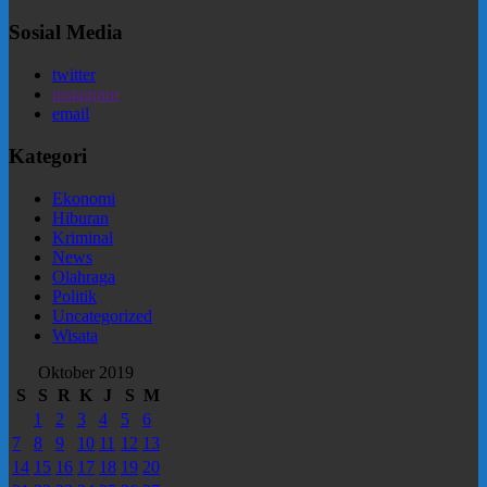
Sosial Media
twitter
instagram
email
Kategori
Ekonomi
Hiburan
Kriminal
News
Olahraga
Politik
Uncategorized
Wisata
Oktober 2019
S
S
R
K
J
S
M
1
2
3
4
5
6
7
8
9
10
11
12
13
14
15
16
17
18
19
20