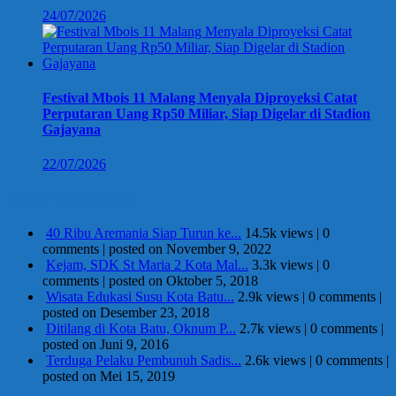
24/07/2026
Festival Mbois 11 Malang Menyala Diproyeksi Catat
Perputaran Uang Rp50 Miliar, Siap Digelar di Stadion
Gajayana
22/07/2026
Berita Terpopuler
40 Ribu Aremania Siap Turun ke...
14.5k views
|
0
comments
|
posted on November 9, 2022
Kejam, SDK St Maria 2 Kota Mal...
3.3k views
|
0
comments
|
posted on Oktober 5, 2018
Wisata Edukasi Susu Kota Batu...
2.9k views
|
0 comments
|
posted on Desember 23, 2018
Ditilang di Kota Batu, Oknum P...
2.7k views
|
0 comments
|
posted on Juni 9, 2016
Terduga Pelaku Pembunuh Sadis...
2.6k views
|
0 comments
|
posted on Mei 15, 2019