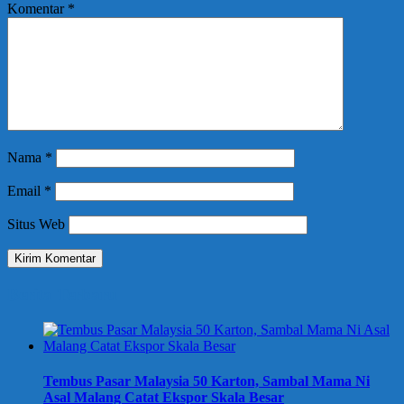
Komentar
*
Nama
*
Email
*
Situs Web
Berita Terbaru
Tembus Pasar Malaysia 50 Karton, Sambal Mama Ni
Asal Malang Catat Ekspor Skala Besar