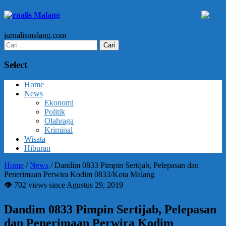
Jurnalis Malang
jurnalismalang.com
Cari
untuk:
Select
Home
News
Ekonomi
Politik
Olahraga
Kriminal
Wisata
Hiburan
Home
/
News
/
Dandim 0833 Pimpin Sertijab, Pelepasan dan
Penerimaan Perwira Kodim 0833/Kota Malang
👁 702 views since Agustus 29, 2019
Dandim 0833 Pimpin Sertijab, Pelepasan
dan Penerimaan Perwira Kodim