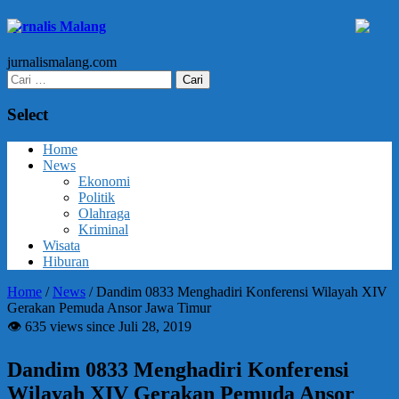
Jurnalis Malang
jurnalismalang.com
Cari
untuk:
Select
Home
News
Ekonomi
Politik
Olahraga
Kriminal
Wisata
Hiburan
Home
/
News
/
Dandim 0833 Menghadiri Konferensi Wilayah XIV
Gerakan Pemuda Ansor Jawa Timur
👁 635 views since Juli 28, 2019
Dandim 0833 Menghadiri Konferensi
Wilayah XIV Gerakan Pemuda Ansor