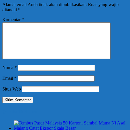
Alamat email Anda tidak akan dipublikasikan.
Ruas yang wajib
ditandai
*
Komentar
*
Nama
*
Email
*
Situs Web
Berita Terbaru