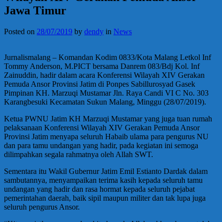
Jawa Timur
Posted on
28/07/2019
by
dendy
in
News
Jurnalismalang – Komandan Kodim 0833/Kota Malang Letkol Inf
Tommy Anderson, M.PICT bersama Danrem 083/Bdj Kol. Inf
Zainuddin, hadir dalam acara Konferensi Wilayah XIV Gerakan
Pemuda Ansor Provinsi Jatim di Ponpes Sabillurosyad Gasek
Pimpinan KH. Marzuqi Mustamar Jln. Raya Candi VI C No. 303
Karangbesuki Kecamatan Sukun Malang, Minggu (28/07/2019).
Ketua PWNU Jatim KH Marzuqi Mustamar yang juga tuan rumah
pelaksanaan Konferensi Wilayah XIV Gerakan Pemuda Ansor
Provinsi Jatim menyapa seluruh Habaib ulama para pengurus NU
dan para tamu undangan yang hadir, pada kegiatan ini semoga
dilimpahkan segala rahmatnya oleh Allah SWT.
Sementara itu Wakil Gubernur Jatim Emil Estianto Dardak dalam
sambutannya, menyampaikan terima kasih kepada seluruh tamu
undangan yang hadir dan rasa hormat kepada seluruh pejabat
pemerintahan daerah, baik sipil maupun militer dan tak lupa juga
seluruh pengurus Ansor.