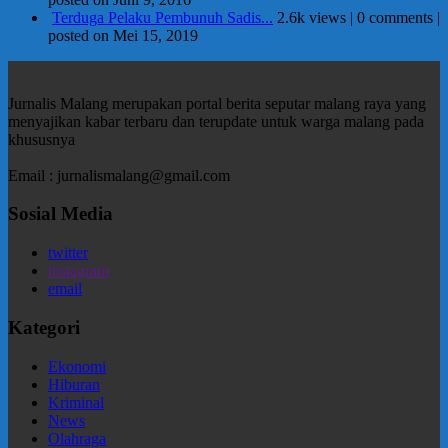
Terduga Pelaku Pembunuh Sadis...
2.6k views
|
0 comments
|
posted on Mei 15, 2019
Jurnalis Malang merupakan portal berita seputar malang raya yang
menyajikan kabar terbaru dan terupdate untuk warga malang pada
khususnya
Email : jurnalismalang@gmail.com
Sosial Media
twitter
instagram
email
Kategori
Ekonomi
Hiburan
Kriminal
News
Olahraga