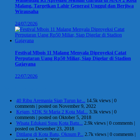
Wamendag RI Apresiasi Sekolah Garuda di MAN 2 Kota
Malang, Targetkan Lahir Generasi Unggul dan Berjiwa
Wirausaha
24/07/2026
Festival Mbois 11 Malang Menyala Diproyeksi Catat
Perputaran Uang Rp50 Miliar, Siap Digelar di Stadion
Gajayana
22/07/2026
Berita Terpopuler
40 Ribu Aremania Siap Turun ke...
14.5k views
|
0
comments
|
posted on November 9, 2022
Kejam, SDK St Maria 2 Kota Mal...
3.3k views
|
0
comments
|
posted on Oktober 5, 2018
Wisata Edukasi Susu Kota Batu...
2.9k views
|
0 comments
|
posted on Desember 23, 2018
Ditilang di Kota Batu, Oknum P...
2.7k views
|
0 comments
|
posted on Juni 9, 2016