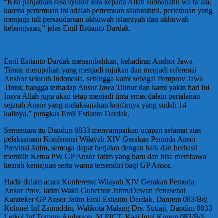
“Kita panjatkan rasa syukur kita kepada Allah subhanahu wa ta’ala,
karena pertemuan ini adalah pertemuan silaturahmi, pertemuan yang
menjaga tali persaudaraan ukhuwah islamiyah dan ukhuwah
kebangsaan,” jelas Emil Estianto Dardak.
Emil Estianto Dardak menambahkan, kehadiran Anshor Jawa
Timur, merupakan yang menjadi rujukan dan menjadi referensi
Anshor seluruh Indonesia, sehingga kami sebagai Pemprov Jawa
Timur, bangga terhadap Ansor Jawa Tiimur dan kami yakin hari ini
Insya Allah juga akan tetap menjadi tinta emas dalam perjalanan
sejarah Ansor yang melaksanakan konfirnya yang sudah 14
kalinya,” pungkas Emil Estianto Dardak.
Sementara itu Dandim 0833 menyampaikan ucapan selamat atas
pelaksanaan Konferensi Wilayah XIV Gerakan Pemuda Ansor
Provinsi Jatim, semoga dapat berjalan dengan baik dan berhasil
memilih Ketua PW GP Ansor Jatim yang baru dan bisa membawa
kearah kemajuan serta warna tersendiri bagi GP Ansor.
Hadir dalam acara Konferensi Wilayah XIV Gerakan Pemuda
Ansor Prov. Jatim Wakil Gubernur Jatim/Dewan Penasehat
Karateker GP Ansor Jatim Emil Estianto Dardak, Danrem 083/Bdj
Kolonel Inf Zainuddin, Walikota Malang Drs. Sutiaji, Dandim 0833
Letkol Inf Tommy Anderson, M.PICT, Kasi Intel Korem 083/Bdj