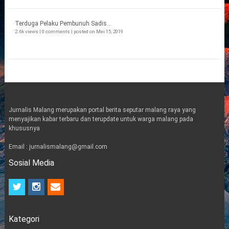
Terduga Pelaku Pembunuh Sadis...
2.6k views
|
0 comments
|
posted on Mei 15, 2019
Jurnalis Malang merupakan portal berita seputar malang raya yang
menyajikan kabar terbaru dan terupdate untuk warga malang pada
khususnya
Email : jurnalismalang@gmail.com
Sosial Media
t
i
e
w
n
m
i
s
a
t
t
i
Kategori
t
a
l
e
g