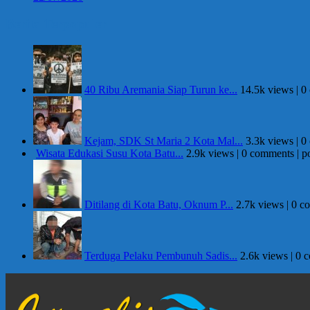
Berita Terpopuler
40 Ribu Aremania Siap Turun ke...
14.5k views
|
0
Kejam, SDK St Maria 2 Kota Mal...
3.3k views
|
0
Wisata Edukasi Susu Kota Batu...
2.9k views
|
0 comments
|
p
Ditilang di Kota Batu, Oknum P...
2.7k views
|
0 c
Terduga Pelaku Pembunuh Sadis...
2.6k views
|
0 