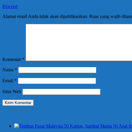
Proceed
Alamat email Anda tidak akan dipublikasikan.
Ruas yang wajib ditan
Komentar
*
Nama
*
Email
*
Situs Web
Berita Terbaru