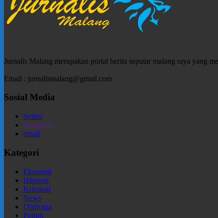
Jurnalis Malang merupakan portal berita seputar malang raya yang m
Email : jurnalismalang@gmail.com
Sosial Media
twitter
instagram
email
Kategori
Ekonomi
Hiburan
Kriminal
News
Olahraga
Politik