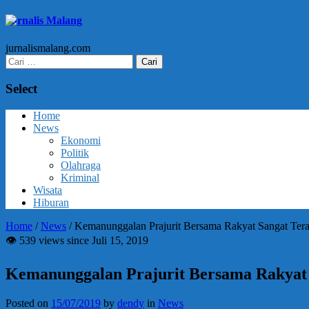
Jurnalis Malang
jurnalismalang.com
Cari
untuk:
Select
Home
News
Ekonomi
Politik
Olahraga
Kriminal
Wisata
Hiburan
Home
/
News
/
Kemanunggalan Prajurit Bersama Rakyat Sangat T
👁 539 views since Juli 15, 2019
Kemanunggalan Prajurit Bersama Rakya
Posted on
15/07/2019
by
dendy
in
News