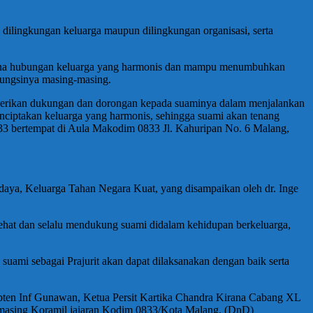
dilingkungan keluarga maupun dilingkungan organisasi, serta
bina hubungan keluarga yang harmonis dan mampu menumbuhkan
fungsinya masing-masing.
berikan dukungan dan dorongan kepada suaminya dalam menjalankan
menciptakan keluarga yang harmonis, sehingga suami akan tenang
3 bertempat di Aula Makodim 0833 Jl. Kahuripan No. 6 Malang,
daya, Keluarga Tahan Negara Kuat, yang disampaikan oleh dr. Inge
 sehat dan selalu mendukung suami didalam kehidupan berkeluarga,
ami sebagai Prajurit akan dapat dilaksanakan dengan baik serta
ten Inf Gunawan, Ketua Persit Kartika Chandra Kirana Cabang XL
 masing Koramil jajaran Kodim 0833/Kota Malang. (DnD)