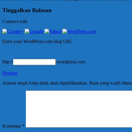
Tinggalkan Balasan
Connect with
Enter your WordPress.com blog URL
http://
.wordpress.com
Proceed
Alamat email Anda tidak akan dipublikasikan.
Ruas yang wajib ditan
Komentar
*