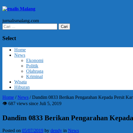
Jurnalis Malang
jurnalismalang.com
Cari
untuk:
Select
Home
News
Ekonomi
Politik
Olahraga
Kriminal
Wisata
Hiburan
Home
/
News
/
Dandim 0833 Berikan Pengarahan Kepada Persit Ka
👁 687 views since Juli 5, 2019
Dandim 0833 Berikan Pengarahan Kepada
Posted on
05/07/2019
by
dendy
in
News