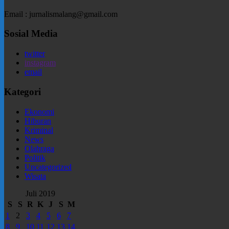
Email : jurnalismalang@gmail.com
Sosial Media
twitter
instagram
email
Kategori
Ekonomi
Hiburan
Kriminal
News
Olahraga
Politik
Uncategorized
Wisata
Juli 2019
S
S
R
K
J
S
M
1
2
3
4
5
6
7
8
9
10
11
12
13
14