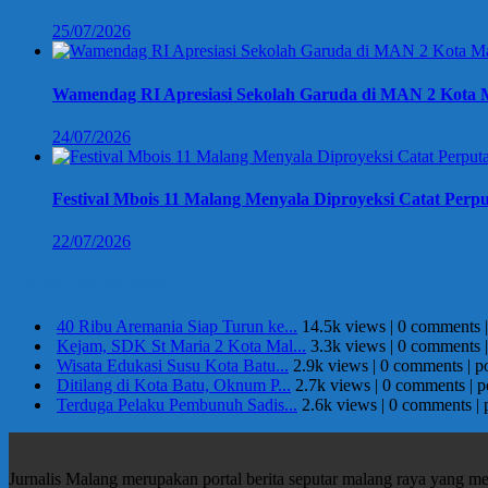
25/07/2026
Wamendag RI Apresiasi Sekolah Garuda di MAN 2 Kota M
24/07/2026
Festival Mbois 11 Malang Menyala Diproyeksi Catat Perpu
22/07/2026
Berita Terpopuler
40 Ribu Aremania Siap Turun ke...
14.5k views
|
0 comments
Kejam, SDK St Maria 2 Kota Mal...
3.3k views
|
0 comments
Wisata Edukasi Susu Kota Batu...
2.9k views
|
0 comments
|
p
Ditilang di Kota Batu, Oknum P...
2.7k views
|
0 comments
|
p
Terduga Pelaku Pembunuh Sadis...
2.6k views
|
0 comments
|
Jurnalis Malang merupakan portal berita seputar malang raya yang m