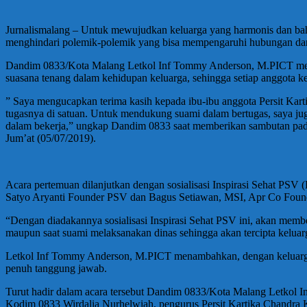
Jurnalismalang – Untuk mewujudkan keluarga yang harmonis dan bahag
menghindari polemik-polemik yang bisa mempengaruhi hubungan dan s
Dandim 0833/Kota Malang Letkol Inf Tommy Anderson, M.PICT meng
suasana tenang dalam kehidupan keluarga, sehingga setiap anggota 
” Saya mengucapkan terima kasih kepada ibu-ibu anggota Persit K
tugasnya di satuan. Untuk mendukung suami dalam bertugas, saya juga
dalam bekerja,” ungkap Dandim 0833 saat memberikan sambutan pa
Jum’at (05/07/2019).
Acara pertemuan dilanjutkan dengan sosialisasi Inspirasi Sehat PS
Satyo Aryanti Founder PSV dan Bagus Setiawan, MSI, Apr Co Foun
“Dengan diadakannya sosialisasi Inspirasi Sehat PSV ini, akan membe
maupun saat suami melaksanakan dinas sehingga akan tercipta kelu
Letkol Inf Tommy Anderson, M.PICT menambahkan, dengan keluarga ya
penuh tanggung jawab.
Turut hadir dalam acara tersebut Dandim 0833/Kota Malang Letkol
Kodim 0833 Wirdalia Nurhelwiah, pengurus Persit Kartika Chandra 