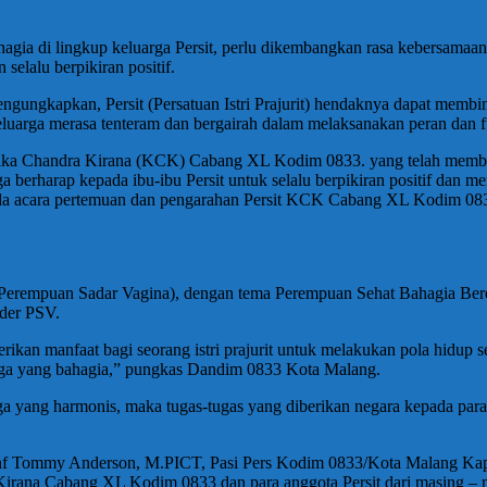
ia di lingkup keluarga Persit, perlu dikembangkan rasa kebersamaan 
elalu berpikiran positif.
ungkapkan, Persit (Persatuan Istri Prajurit) hendaknya dapat mem
keluarga merasa tenteram dan bergairah dalam melaksanakan peran dan 
artika Chandra Kirana (KCK) Cabang XL Kodim 0833. yang telah mem
 berharap kepada ibu-ibu Persit untuk selalu berpikiran positif dan 
da acara pertemuan dan pengarahan Persit KCK Cabang XL Kodim 083
V (Perempuan Sadar Vagina), dengan tema Perempuan Sehat Bahagia Ber
der PSV.
rikan manfaat bagi seorang istri prajurit untuk melakukan pola hidup
arga yang bahagia,” pungkas Dandim 0833 Kota Malang.
ng harmonis, maka tugas-tugas yang diberikan negara kepada para su
 Inf Tommy Anderson, M.PICT, Pasi Pers Kodim 0833/Kota Malang Kap
Kirana Cabang XL Kodim 0833 dan para anggota Persit dari masing –