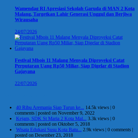
Wamendag RI Apresiasi Sekolah Garuda di MAN 2 Kota
Malang, Targetkan Lahir Generasi Unggul dan Berjiwa
Wirausaha
24/07/2026
Festival Mbois 11 Malang Menyala Diproyeksi Catat
Perputaran Uang Rp50 Miliar, Siap Digelar di Stadion
Gajayana
22/07/2026
Berita Terpopuler
40 Ribu Aremania Siap Turun ke...
14.5k views
|
0
comments
|
posted on November 9, 2022
Kejam, SDK St Maria 2 Kota Mal...
3.3k views
|
0
comments
|
posted on Oktober 5, 2018
Wisata Edukasi Susu Kota Batu...
2.9k views
|
0 comments
|
posted on Desember 23, 2018