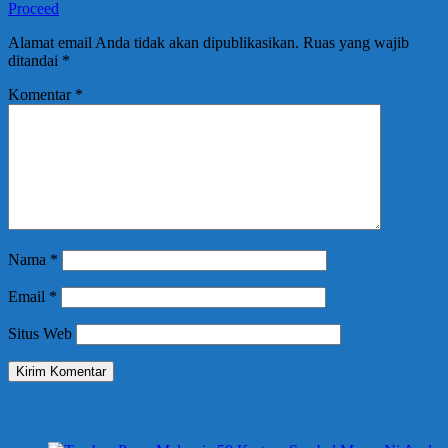
Proceed
Alamat email Anda tidak akan dipublikasikan.
Ruas yang wajib
ditandai
*
Komentar
*
Nama
*
Email
*
Situs Web
Berita Terbaru