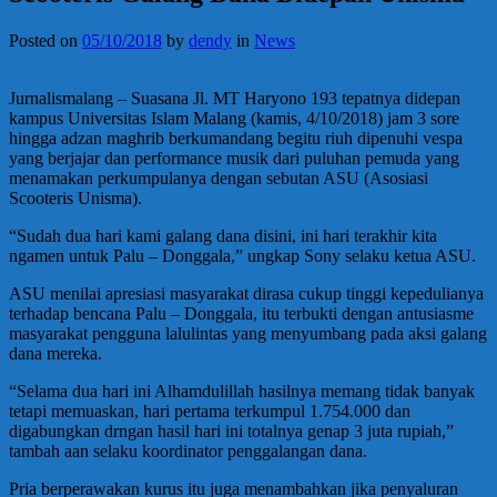
Posted on
05/10/2018
by
dendy
in
News
Jurnalismalang – Suasana Jl. MT Haryono 193 tepatnya didepan
kampus Universitas Islam Malang (kamis, 4/10/2018) jam 3 sore
hingga adzan maghrib berkumandang begitu riuh dipenuhi vespa
yang berjajar dan performance musik dari puluhan pemuda yang
menamakan perkumpulanya dengan sebutan ASU (Asosiasi
Scooteris Unisma).
“Sudah dua hari kami galang dana disini, ini hari terakhir kita
ngamen untuk Palu – Donggala,” ungkap Sony selaku ketua ASU.
ASU menilai apresiasi masyarakat dirasa cukup tinggi kepedulianya
terhadap bencana Palu – Donggala, itu terbukti dengan antusiasme
masyarakat pengguna lalulintas yang menyumbang pada aksi galang
dana mereka.
“Selama dua hari ini Alhamdulillah hasilnya memang tidak banyak
tetapi memuaskan, hari pertama terkumpul 1.754.000 dan
digabungkan drngan hasil hari ini totalnya genap 3 juta rupiah,”
tambah aan selaku koordinator penggalangan dana.
Pria berperawakan kurus itu juga menambahkan jika penyaluran