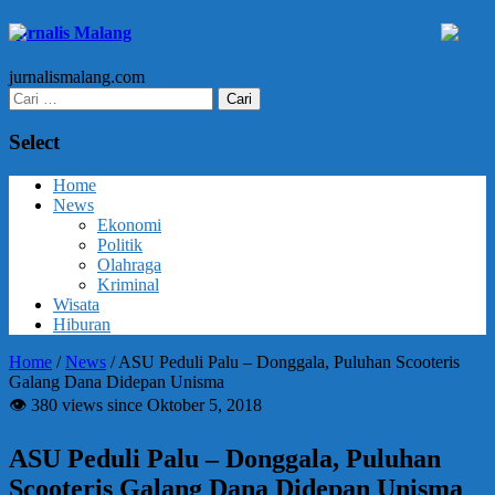
Jurnalis Malang
jurnalismalang.com
Cari
untuk:
Select
Home
News
Ekonomi
Politik
Olahraga
Kriminal
Wisata
Hiburan
Home
/
News
/
ASU Peduli Palu – Donggala, Puluhan Scooteris
Galang Dana Didepan Unisma
👁 380 views since Oktober 5, 2018
ASU Peduli Palu – Donggala, Puluhan
Scooteris Galang Dana Didepan Unisma