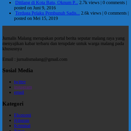
Ditilang di Kota Batu, Oknum P...
2.7k views
|
0 comments
|
posted on Juni 9, 2016
Terduga Pelaku Pembunuh Sadis...
2.6k views
|
0 comments
|
posted on Mei 15, 2019
Jurnalis Malang merupakan portal berita seputar malang raya yang
menyajikan kabar terbaru dan terupdate untuk warga malang pada
khususnya
Email : jurnalismalang@gmail.com
Sosial Media
twitter
instagram
email
Kategori
Ekonomi
Hiburan
Kriminal
News