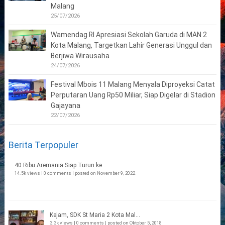
Malang
25/07/2026
Wamendag RI Apresiasi Sekolah Garuda di MAN 2
Kota Malang, Targetkan Lahir Generasi Unggul dan
Berjiwa Wirausaha
24/07/2026
Festival Mbois 11 Malang Menyala Diproyeksi Catat
Perputaran Uang Rp50 Miliar, Siap Digelar di Stadion
Gajayana
22/07/2026
Berita Terpopuler
40 Ribu Aremania Siap Turun ke...
14.5k views
|
0 comments
|
posted on November 9, 2022
Kejam, SDK St Maria 2 Kota Mal...
3.3k views
|
0 comments
|
posted on Oktober 5, 2018