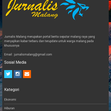
Jurnalis Malang merupakan portal berita seputar malang raya yang
menyajikan kabar terbaru dan terupdate untuk warga malang pada
khususnya
Email : jurnalismalang@gmail.com
Sosial Media
t
i
e
w
n
m
i
s
a
t
t
i
Kategori
t
a
l
e
g
r
r
Ekonomi
a
m
Hiburan