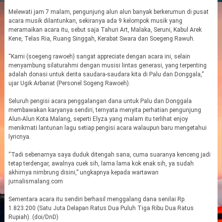
Melewati jam 7 malam, pengunjung alun alun banyak berkerumun di pusat
acara musik dilantunkan, sekiranya ada 9 kelompok musik yang
meramaikan acara itu, sebut saja Tahuri Art, Malaka, Seruni, Kabul Arek
Kene, Telas Ria, Ruang Singgah, Kerabat Swara dan Soegeng Rawuh.
“Kami (soegeng rawoeh) sangat appreciate dengan acara ini, selain
menyambung silaturahmi dengan musisi lintas generasi, yang terpenting
adalah donasi untuk derita saudara-saudara kita di Palu dan Donggala,”
ujar Ugik Arbanat (Personel Sogeng Rawoeh).
Seluruh pengisi acara penggalangan dana untuk Palu dan Donggala
membawakan karyanya sendiri, ternyata menyita perhatian pengunjung
Alun-Alun Kota Malang, seperti Elyza yang malam itu terlihat enjoy
menikmati lantunan lagu setiap pengisi acara walaupun baru mengetahui
lyricnya.
“Tadi sebenarnya saya duduk ditengah sana, cuma suaranya kenceng jadi
tetap terdengar, awalnya cuek sih, lama lama kok enak sih, ya sudah
akhirnya nimbrung disini,” ungkapnya kepada wartawan
jurnalismalang.com
Sementara acara itu sendiri berhasil menggalang dana senilai Rp.
1.823.200 (Satu Juta Delapan Ratus Dua Puluh Tiga Ribu Dua Ratus
Rupiah). (doi/DnD)