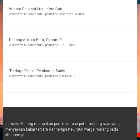
Wisata Edukasi Susu Kota Batu...
2.9k views
|
0 comments
|
posted on Desember 23, 2018
Ditilang di Kota Batu, Oknum P...
2.7k views
|
0 comments
|
posted on Juni 9, 2016
Terduga Pelaku Pembunuh Sadis...
2.6k views
|
0 comments
|
posted on Mei 15, 2019
Jurnalis Malang merupakan portal berita seputar malang raya yang
menyajikan kabar terbaru dan terupdate untuk warga malang pada
khususnya