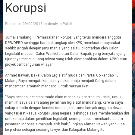
Korupsi
Posted on
09/09/2018
by
dendy
in
Politik
Jurnalismalang – Permasalahan korupsi yang terus mendera anggota
DPR/DPRD sehingga harus ditangkap oleh KPK, membuat masyarakat
sedikit jengah dengan janji manis yang selalu dilontarkan oleh Calon
Legislatif maupun Calon Walikota atau Calon Bupati, yang ternyata ujung-
ujungnya mencuri uang rakyat yang telah diamanahkan dalam APBD atau
proyek pembangunan wilayah.
Ahmad Irawan, Bakal Calon Legislatif muda dari Partai Golkar dapil 5
Malang Raya mengatakan, dirinya akan maju menjadi Caleg dalam
mengemban amanah mengabdi untuk masyarakat.
“Saya sebagai generasi muda akan mengajak generasi millenial, untuk
memilih saya dalam ajang pemilihan legislatif mendatang, karena saya
cukup prihatin dengan kondisi saat ini, terutama banyak anggota dewan
yang terjerat kasus korupsi uang negara, sehingga saya memberanikan diri
untuk maju dalam pemilihan legislatif, semoga dapat membantu dalam
penataan Indonesia menjadi lebih baik,” ungkap Ahmad Irawan yang juga
berprofesi sebagai seorang lawyer dari Kabupaten Malang itu.