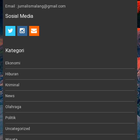
Email : jurnalismalang@gmail.com
Sosial Media
t
i
e
w
n
m
i
s
a
t
t
i
Kategori
t
a
l
e
g
r
r
Ekonomi
a
m
Hiburan
Kriminal
News
Olahraga
Politik
Uncategorized
Wisata