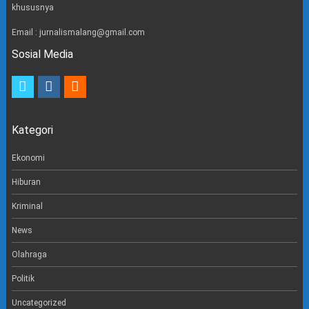
khususnya
Email : jurnalismalang@gmail.com
Sosial Media
t
i
e
w
n
m
i
s
a
t
t
i
Kategori
t
a
l
e
g
r
r
Ekonomi
a
m
Hiburan
Kriminal
News
Olahraga
Politik
Uncategorized