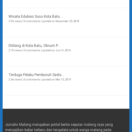
Wisata Edukasi Susu Kota Batu...
2.9k views
|
0 comments
|
posted on Desember 23, 2018
Ditilang di Kota Batu, Oknum P...
2.7k views
|
0 comments
|
posted on Juni 9, 2016
Terduga Pelaku Pembunuh Sadis...
2.6k views
|
0 comments
|
posted on Mei 15, 2019
Jurnalis Malang merupakan portal berita seputar malang raya yang
menyajikan kabar terbaru dan terupdate untuk warga malang pada