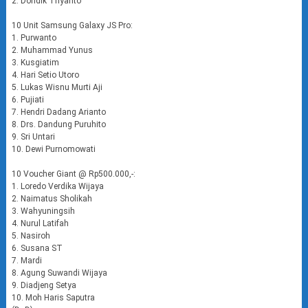
2. Dondik Triyanto
10 Unit Samsung Galaxy JS Pro:
1. Purwanto
2. Muhammad Yunus
3. Kusgiatim
4. Hari Setio Utoro
5. Lukas Wisnu Murti Aji
6. Pujiati
7. Hendri Dadang Arianto
8. Drs. Dandung Puruhito
9. Sri Untari
10. Dewi Purnomowati
10 Voucher Giant @ Rp500.000,-:
1. Loredo Verdika Wijaya
2. Naimatus Sholikah
3. Wahyuningsih
4. Nurul Latifah
5. Nasiroh
6. Susana ST
7. Mardi
8. Agung Suwandi Wijaya
9. Diadjeng Setya
10. Moh Haris Saputra