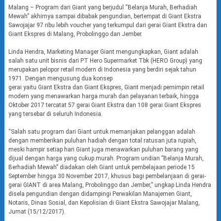
Malang – Program dari Giant yang berjudul “Belanja Murah, Berhadiah
Mewah” akhirnya sampai dibabak pengundian, bertempat di Giant Ekstra
Sawojajar 97 ribu lebih voucher yang terkumpul dari gerai Giant Ekstra dan
Giant Ekspres di Malang, Probolinggo dan Jember.
Linda Hendra, Marketing Manager Giant mengungkapkan, Giant adalah
salah satu unit bisnis dari PT Hero Supermarket Tbk (HERO Group) yang
merupakan pelopor retail modern di Indonesia yang berdiri sejak tahun
1971. Dengan mengusung dua konsep
gerai yaitu Giant Ekstra dan Giant Ekspres, Giant menjadi pemimpin retail
modern yang menawarkan harga murah dan pelayanan terbaik, hingga
Oktober 2017 tercatat 57 gerai Giant Ekstra dan 108 gerai Giant Ekspres
yang tersebar di seluruh Indonesia.
“Salah satu program dari Giant untuk memanjakan pelanggan adalah
dengan memberikan puluhan hadiah dengan total ratusan juta rupiah,
meski hampir setiap hari Giant juga menawarkan puluhan barang yang
dijual dengan harga yang cukup murah. Program undian ”Belanja Murah,
Berhadiah Mewah” diadakan oleh Giant untuk pembelajaan periode 15
September hingga 30 November 2017, khusus bagi pembelanjaan di gerai-
gerai GIANT di area Malang, Probolinggo dan Jember,” ungkap Linda Hendra
disela pengundian dengan didampingi Perwakilan Manajemen Giant,
Notaris, Dinas Sosial, dan Kepolisian di Giant Ekstra Sawojajar Malang,
Jumat (15/12/2017).