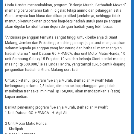
Linda Hendra menambahkan, program “Belanja Murah, Berhadiah Mewah”
memang baru pertama kali ini digelar, tetapi animo dari pelanggan setia
Giant ternyata luar biasa dan diluar prediksi jumlahnya, sehingga tidak
menutup kemungkinan program bagi-bagi hadiah untuk para pelanggan
akan digelar kembali tahun depan dengan hadiah yang lebih besar.
“Antusias pelanggan ternyata sangat tinggi untuk berbelanja di Giant
Malang, Jember dan Probolinggo, sehingga saya juga turut mengucapkan
selamat kepada pelanggan yang beruntung dan berhasil memenangkan
hadiah utama 1 unit Datsun G0 + PANCA, dua unit Motor Matic Honda, 10
unit Samsung Galaxy 15 Pro, dan 10 voucher belanja Giant senilai masing-
masing Rp 500.000,” jelas Linda Hendra, yang tampil cukup cantik diajang
pengundian hadiah di Giant Malang sore tadi.
Untuk diketahui, program “Belanja Murah, Berhadiah Mewah” telah
berlangsung selama 2,5 bulan, dimana setiap pelanggan yang telah
meiakukan transaksi minimal Rp 150,000, akan mendapatkan 1 (satu)
kupon undian.
Berikut pemenang program “Belanja Murah, Berhadiah Mewah”:
1 Unit Datsun GO + PANCA : H. Agil Ali
2 Unit Motor Matic Honda :
1. Kholipah