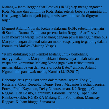
Malang – Jatim Reggae Star Festival (JRSF) siap menghangatkan
Kota Malang dan dinginnya Kota Batu, setelah beberapa minggu ini
Kota yang selalu menjadi jujugan wisatawan itu selalu diguyur
hujan.
Menurut Agung Ngurah, Ketua Pelaksana JRSF, sebelum bermain
di Stadion Brantas Batu para peserta Jatim Reggae Star Festival
akan menyapa warga Kota Malang dengan pawai menggunakan bus
Macyto, dengan dikawal ratusan motor vespa yang tergabung dalam
komunitas MalVes (Malang Vespa).
“Kami didukung oleh Pemkot Malang untuk berkeliling
menggunakan bus Macyto, bahkan istimewanya adalah ratusan
vespa dari komunitas Malang Vespa juga akan terlibat untuk
memeriahkan pawai dan acara di Kota Batu,” ungkap Agung
Ngurah didepan awak media, Kamis (14/12/2017)
Beberapa artis yang ikut serta dalam pawai seperti Tony Q
Rastafara, Cozy Republic, Denny Frust, Madanies Saichu, Tropical
Forest, Fredi Kayaman, Deky Newrastaman, K2 Reggae, Cah
Reggae, Den Basito, Geranium, Glorious Friends, Topan And
Rainbowskakin, RGBSKA Malang Dub Foundation, Mamasay
Reggae, Kubam hingga Samarasta.