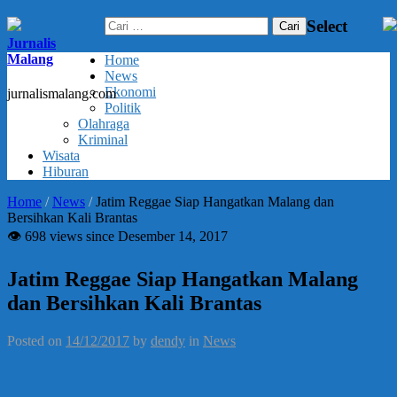
Cari
Select
untuk:
Jurnalis
Malang
Home
News
Ekonomi
jurnalismalang.com
Politik
Olahraga
Kriminal
Wisata
Hiburan
Home
/
News
/
Jatim Reggae Siap Hangatkan Malang dan
Bersihkan Kali Brantas
👁 698 views since Desember 14, 2017
Jatim Reggae Siap Hangatkan Malang
dan Bersihkan Kali Brantas
Posted on
14/12/2017
by
dendy
in
News