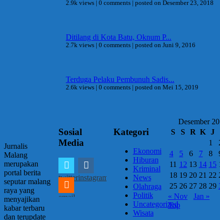
2.9k views
|
0 comments
|
posted on Desember 23, 2018
Ditilang di Kota Batu, Oknum P...
2.7k views
|
0 comments
|
posted on Juni 9, 2016
Terduga Pelaku Pembunuh Sadis...
2.6k views
|
0 comments
|
posted on Mei 15, 2019
Desember 20
Sosial
Kategori
S
S
R
K
J
Media
1
Jurnalis
Ekonomi
4
5
6
7
8
Malang
Hiburan
merupakan
11
12
13
14
15
Kriminal
portal berita
18
19
20
21
22
twitter
instagram
News
seputar malang
25
26
27
28
29
Olahraga
raya yang
Politik
« Nov
Jan »
email
menyajikan
Uncategorized
Top
kabar terbaru
Wisata
dan terupdate