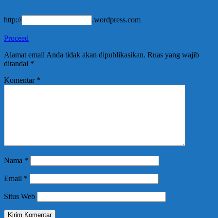
http://
.wordpress.com
Proceed
Alamat email Anda tidak akan dipublikasikan.
Ruas yang wajib
ditandai
*
Komentar
*
Nama
*
Email
*
Situs Web