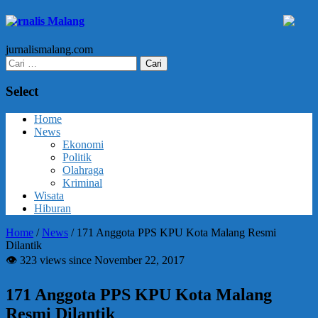
Jurnalis Malang
jurnalismalang.com
Cari
untuk:
Select
Home
News
Ekonomi
Politik
Olahraga
Kriminal
Wisata
Hiburan
Home
/
News
/
171 Anggota PPS KPU Kota Malang Resmi
Dilantik
👁 323 views since November 22, 2017
171 Anggota PPS KPU Kota Malang
Resmi Dilantik