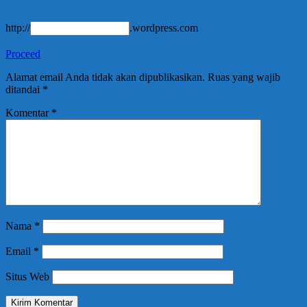
http://
.wordpress.com
Proceed
Alamat email Anda tidak akan dipublikasikan.
Ruas yang wajib
ditandai
*
Komentar
*
Nama
*
Email
*
Situs Web