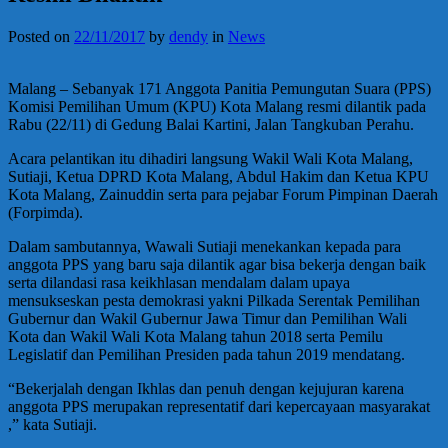
Posted on
22/11/2017
by
dendy
in
News
Malang – Sebanyak 171 Anggota Panitia Pemungutan Suara (PPS)
Komisi Pemilihan Umum (KPU) Kota Malang resmi dilantik pada
Rabu (22/11) di Gedung Balai Kartini, Jalan Tangkuban Perahu.
Acara pelantikan itu dihadiri langsung Wakil Wali Kota Malang,
Sutiaji, Ketua DPRD Kota Malang, Abdul Hakim dan Ketua KPU
Kota Malang, Zainuddin serta para pejabar Forum Pimpinan Daerah
(Forpimda).
Dalam sambutannya, Wawali Sutiaji menekankan kepada para
anggota PPS yang baru saja dilantik agar bisa bekerja dengan baik
serta dilandasi rasa keikhlasan mendalam dalam upaya
mensukseskan pesta demokrasi yakni Pilkada Serentak Pemilihan
Gubernur dan Wakil Gubernur Jawa Timur dan Pemilihan Wali
Kota dan Wakil Wali Kota Malang tahun 2018 serta Pemilu
Legislatif dan Pemilihan Presiden pada tahun 2019 mendatang.
“Bekerjalah dengan Ikhlas dan penuh dengan kejujuran karena
anggota PPS merupakan representatif dari kepercayaan masyarakat
,” kata Sutiaji.