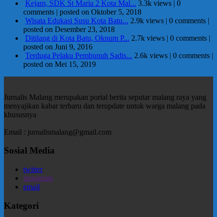
Kejam, SDK St Maria 2 Kota Mal...
3.3k views
|
0
comments
|
posted on Oktober 5, 2018
Wisata Edukasi Susu Kota Batu...
2.9k views
|
0 comments
|
posted on Desember 23, 2018
Ditilang di Kota Batu, Oknum P...
2.7k views
|
0 comments
|
posted on Juni 9, 2016
Terduga Pelaku Pembunuh Sadis...
2.6k views
|
0 comments
|
posted on Mei 15, 2019
Jurnalis Malang merupakan portal berita seputar malang raya yang
menyajikan kabar terbaru dan terupdate untuk warga malang pada
khususnya
Email : jurnalismalang@gmail.com
Sosial Media
twitter
instagram
email
Kategori