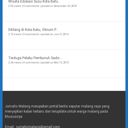
Wisata Edukasi Susu Kota Batu...
2.9k views
|
0 comments
|
posted on Desember 23, 2018
Ditilang di Kota Batu, Oknum P...
2.7k views
|
0 comments
|
posted on Juni 9, 2016
Terduga Pelaku Pembunuh Sadis...
2.6k views
|
0 comments
|
posted on Mei 15, 2019
Jurnalis Malang merupakan portal berita seputar malang raya yang
menyajikan kabar terbaru dan terupdate untuk warga malang pada
khususnya
Email : jurnalismalang@gmail.com