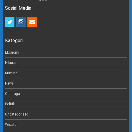
Sosial Media
t
i
e
w
n
m
i
s
a
t
t
i
Kategori
t
a
l
e
g
r
r
Ekonomi
a
m
Hiburan
Kriminal
News
Olahraga
Politik
Uncategorized
Wisata