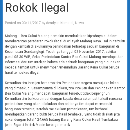
Rokok Ilegal
Posted on
03/11/2017
by
dendy
in
Kriminal
,
News
Malang – Bea Cukai Malang semakin membuktikan kiprahnya di dalam
memberantas peredaran rokok ilegal di wilayah Malang Raya. Hal ini terbukti
dengan kembali dilakukannya penindakan terhadap sebuah bangunan di
Kecamatan Gondanglegi. Tepatnya tanggal 02 November 2017, sekitar
pukul 08.30 WIB, Seksi Penindakan Kantor Bea Cukai Malang mendapatkan
informasi dari tim Intelijen bahwa ada sebuah bangunan yang digunakan
sebagai tempat untuk menyimpan/menimbun Barang Kena Cukai berupa
hasil tembakau illegal.
Kemudian tim Intelijen bersama tim Penindakan segera menuju ke lokasi
yang dimaskud. Sesampainya di lokasi, tim Intelijen dan Penindakan Kantor
Bea Cukai Malang mendapati bangunan tersebut tidak berpenghuni.
Kemudian tim berkoordinasi dengan kepala desa setempat terkait rencana
penindakan yang akan dilakukan dan akhirnya tim dapat memasuki
bangunan tersebut, setelah melakukan pemeriksaan, tim berhasil
mendapatkan barang bukti berupa hasil tembakau yang tidak dilekati pita
cukai dengan total 124.665 batang Barang Kena Cukai Hasil Tembakau
jenis Sigaret Kretek Mesin berbagai merek.