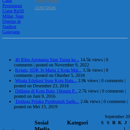
Gajayana
22/07/2026
Berita Terpopuler
40 Ribu Aremania Siap Turun ke...
14.5k views
|
0
comments
|
posted on November 9, 2022
Kejam, SDK St Maria 2 Kota Mal...
3.3k views
|
0
comments
|
posted on Oktober 5, 2018
Wisata Edukasi Susu Kota Batu...
2.9k views
|
0 comments
|
posted on Desember 23, 2018
Ditilang di Kota Batu, Oknum P...
2.7k views
|
0 comments
|
posted on Juni 9, 2016
Terduga Pelaku Pembunuh Sadis...
2.6k views
|
0 comments
|
posted on Mei 15, 2019
September 2
Sosial
Kategori
S
S
R
K
J
Media
1