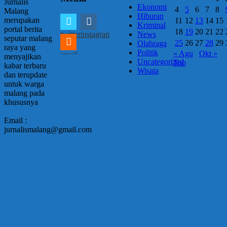
Jurnalis
Ekonomi
4
5
6
7
8
Malang
Hiburan
merupakan
11
12
13
14
15
Kriminal
portal berita
18
19
20
21
22
twitter
instagram
News
seputar malang
25
26
27
28
29
Olahraga
raya yang
Politik
« Agu
Okt »
email
menyajikan
Uncategorized
Top
kabar terbaru
Wisata
dan terupdate
untuk warga
malang pada
khususnya
Email :
jurnalismalang@gmail.com