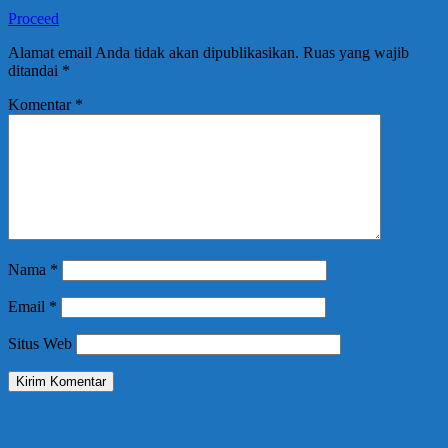
Proceed
Alamat email Anda tidak akan dipublikasikan.
Ruas yang wajib
ditandai
*
Komentar
*
Nama
*
Email
*
Situs Web
Berita Terbaru