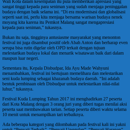
Wali Kota dalam kesempatan itu pula memberikan apresiasi yang
sangat tinggi kepada para seniman yang sudah menjaga peninggalan
budaya dengan baik selama ini. “Di era modernisasi dan globalisasi
seperti saat ini, perlu kita menjaga bersama warisan budaya nenek
moyang kita karena itu Pemkot Malang sangat mengapresiasi
kepada para seniman,” tukasnya.
Bukan itu saja, tingginya antusiasme masyarakat yang menonton
festival ini juga disambut positif oleh Abah Anton dan berharap even
serupa bisa rutin digelar oleh OPD terkait dengan tujuan
melestarikan budaya lokal dan menarik wisatawan baik dari dalam
maupun luar negeri.
Sementara itu, Kepala Disbudpar, Ida Ayu Made Wahyuni
menambahkan, festival ini bertujuan memelihara dan melestarikan
seni kuda lumping sebagai khazanah budaya daerah. “Ini adalah
bentuk pembinaan oleh Disbudpar untuk melestarikan nilai-nilai
luhur,” tukasnya.
Festival Kuda Lumping Tahun 2017 ini menghadirkan 27 peserta
dari Kota Malang dengan 3 orang juri yang diberi tugas menilai aksi
peserta saat membawakan tarian. Setiap peserta diberi waktu selama
10 menit untuk menampilkan tari terbaiknya.
Ada beberapa kategori yang dilombakan pada festival kali ini yakni
untuk “Penyaji Terbaik”, “Penyaji Unggulan”, “Penyaji Harapan”,