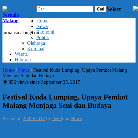
Cari
Select
untuk:
Jurnalis
Malang
Home
News
Ekonomi
jurnalismalang.com
Politik
Olahraga
Kriminal
Wisata
Hiburan
Home
/
News
/
Festival Kuda Lumping, Upaya Pemkot Malang
Menjaga Seni dan Budaya
👁 856 views since September 25, 2017
Festival Kuda Lumping, Upaya Pemkot
Malang Menjaga Seni dan Budaya
Posted on
25/09/2017
by
dendy
in
News