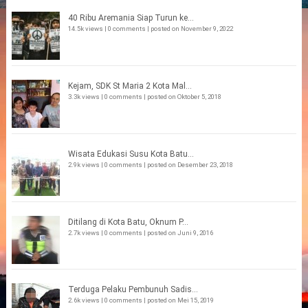
40 Ribu Aremania Siap Turun ke...
14.5k views
|
0 comments
|
posted on November 9, 2022
Kejam, SDK St Maria 2 Kota Mal...
3.3k views
|
0 comments
|
posted on Oktober 5, 2018
Wisata Edukasi Susu Kota Batu...
2.9k views
|
0 comments
|
posted on Desember 23, 2018
Ditilang di Kota Batu, Oknum P...
2.7k views
|
0 comments
|
posted on Juni 9, 2016
Terduga Pelaku Pembunuh Sadis...
2.6k views
|
0 comments
|
posted on Mei 15, 2019