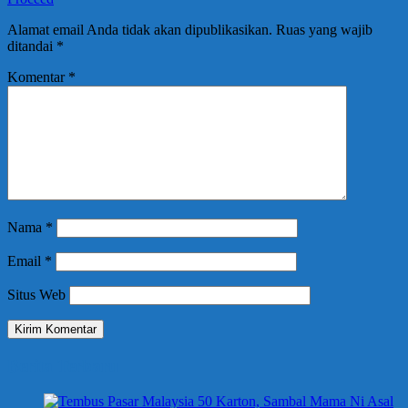
Alamat email Anda tidak akan dipublikasikan.
Ruas yang wajib
ditandai
*
Komentar
*
Nama
*
Email
*
Situs Web
Berita Terbaru