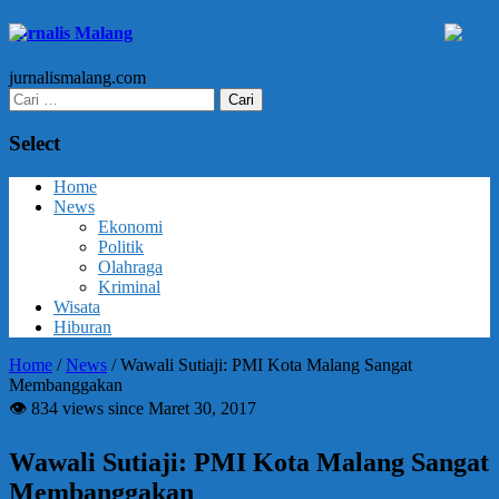
Jurnalis Malang
jurnalismalang.com
Cari
untuk:
Select
Home
News
Ekonomi
Politik
Olahraga
Kriminal
Wisata
Hiburan
Home
/
News
/
Wawali Sutiaji: PMI Kota Malang Sangat
Membanggakan
👁 834 views since Maret 30, 2017
Wawali Sutiaji: PMI Kota Malang Sangat
Membanggakan