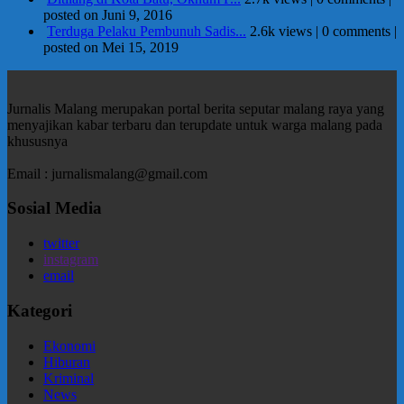
posted on Juni 9, 2016
Terduga Pelaku Pembunuh Sadis...
2.6k views
|
0 comments
|
posted on Mei 15, 2019
Jurnalis Malang merupakan portal berita seputar malang raya yang
menyajikan kabar terbaru dan terupdate untuk warga malang pada
khususnya
Email : jurnalismalang@gmail.com
Sosial Media
twitter
instagram
email
Kategori
Ekonomi
Hiburan
Kriminal
News