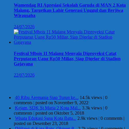
Wamendag RI Apresiasi Sekolah Garuda di MAN 2 Kota
Malang, Targetkan Lahir Generasi Unggul dan Berjiwa
Wirausaha
24/07/2026
Festival Mbois 11 Malang Menyala Diproyeksi Catat
Perputaran Uang Rp50 Miliar, Siap Digelar di Stadion
Gajayana
22/07/2026
Berita Terpopuler
40 Ribu Aremania Siap Turun ke...
14.5k views
|
0
comments
|
posted on November 9, 2022
Kejam, SDK St Maria 2 Kota Mal...
3.3k views
|
0
comments
|
posted on Oktober 5, 2018
Wisata Edukasi Susu Kota Batu...
2.9k views
|
0 comments
|
posted on Desember 23, 2018
Ditilang di Kota Batu, Oknum P...
2.7k views
|
0 comments
|