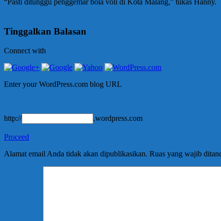
“Pasti ditunggu penggemar bola voli di Kota Malang,” tukas Hanny.
Tinggalkan Balasan
Connect with
Enter your WordPress.com blog URL
http://
.wordpress.com
Proceed
Alamat email Anda tidak akan dipublikasikan.
Ruas yang wajib ditan