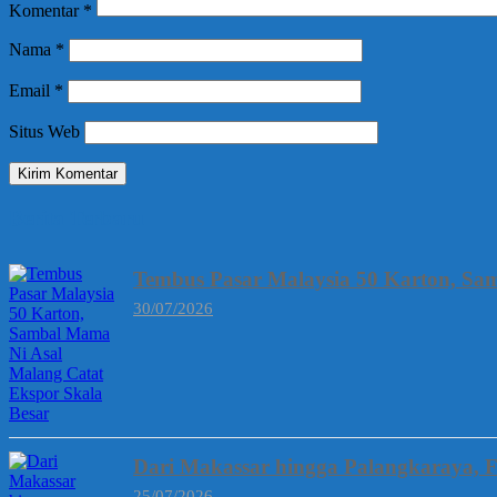
Komentar
*
Nama
*
Email
*
Situs Web
Berita Terbaru
Tembus Pasar Malaysia 50 Karton, Sa
30/07/2026
Dari Makassar hingga Palangkaraya, 
25/07/2026