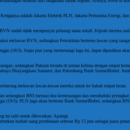
tandingan terakhir dari rangkaian babak reguler. Artinya, event di kot
. Ketiganya adalah Jakarta Elektrik PLN, Jakarta Pertamina Energi, da
 BVN sudah tidak mempunyai peluang sama sekali. Kiprah mereka suda
akni melawan BVN, sedangkan Petrokimia bertemu lawan yang sangat be
u (18/3). Siapa pun yang memenangi laga ini, dapat dipastikan akan lo
nangan, sedangkan Pakuan berada di urutan kelima dengan empat kemen
 Surabaya Bhayangkara Samator, dan Palembang Bank SumselBabel. Juml
s bertarung melawan lawan-lawan mereka untuk ke babak empat besar.
gan sedangkan BNI menuai dua kemenangan dan menduduki peringkat 
gu (19/3). PLN juga akan bertemu Bank SumselBabel, sedangkan BNI 
g ini sulit untuk dilewatkan. Apalagi
rebutkan hadiah uang pembinaan sebesar Rp 15 juta sebagai juara putar