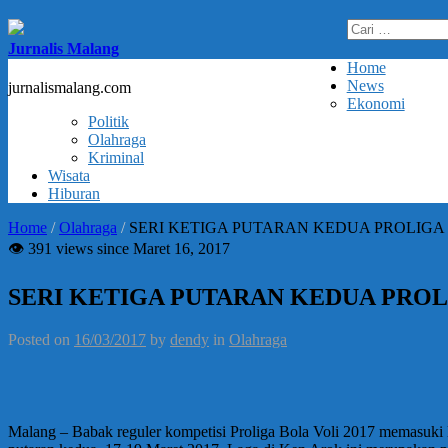
Cari
untuk:
Jurnalis Malang
Home
News
jurnalismalang.com
Ekonomi
Politik
Olahraga
Kriminal
Wisata
Hiburan
Home
/
Olahraga
/
SERI KETIGA PUTARAN KEDUA PROLIGA
👁 391 views since Maret 16, 2017
SERI KETIGA PUTARAN KEDUA PROL
Posted on
16/03/2017
by
dendy
in
Olahraga
Malang – Babak reguler kompetisi Proliga Bola Voli 2017 memasuki l