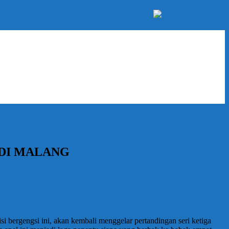
 DI MALANG
 bergengsi ini, akan kembali menggelar pertandingan seri ketiga