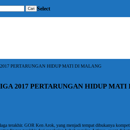
Select
 2017 PERTARUNGAN HIDUP MATI DI MALANG
IGA 2017 PERTARUNGAN HIDUP MATI
aga terakhir. GOR Ken Arok, yang menjadi tempat dibukanya kompetisi