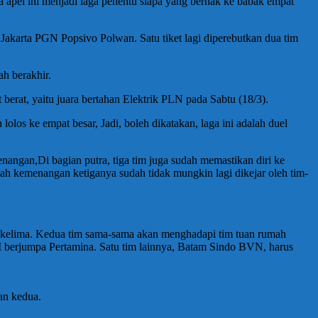
a apel ini menjadi laga penentu siapa yang berhak ke babak empat
n Jakarta PGN Popsivo Polwan. Satu tiket lagi diperebutkan dua tim
h berakhir.
rat, yaitu juara bertahan Elektrik PLN pada Sabtu (18/3).
los ke empat besar, Jadi, boleh dikatakan, laga ini adalah duel
angan,Di bagian putra, tiga tim juga sudah memastikan diri ke
ah kemenangan ketiganya sudah tidak mungkin lagi dikejar oleh tim-
kelima. Kedua tim sama-sama akan menghadapi tim tuan rumah
berjumpa Pertamina. Satu tim lainnya, Batam Sindo BVN, harus
an kedua.