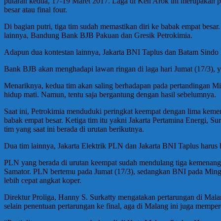
putaran kedua, 17-19 Maret 2017. Laga di Ken Arok ini merupakan per
besar atau final four.
Di bagian putri, tiga tim sudah memastikan diri ke babak empat besar
lainnya, Bandung Bank BJB Pakuan dan Gresik Petrokimia.
Adapun dua kontestan lainnya, Jakarta BNI Taplus dan Batam Sindo
Bank BJB akan menghadapi lawan ringan di laga hari Jumat (17/3), y
Menariknya, kedua tim akan saling berhadapan pada pertandingan Mingg
hidup mati. Namun, tentu saja bergantung dengan hasil sebelumnya.
Saat ini, Petrokimia menduduki peringkat keempat dengan lima keme
babak empat besar. Ketiga tim itu yakni Jakarta Pertamina Energi,
tim yang saat ini berada di urutan berikutnya.
Dua tim lainnya, Jakarta Elektrik PLN dan Jakarta BNI Taplus haru
PLN yang berada di urutan keempat sudah mendulang tiga kemenan
Samator. PLN bertemu pada Jumat (17/3), sedangkan BNI pada Ming
lebih cepat angkat koper.
Direktur Proliga, Hanny S. Surkatty mengatakan pertarungan di Malan
selain penentuan pertarungan ke final, aga di Malang ini juga mempe