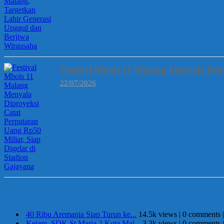
Festival Mbois 11 Malang Menyala Dipr
22/07/2026
Berita Terpopuler
40 Ribu Aremania Siap Turun ke...
14.5k views
|
0 comments
Kejam, SDK St Maria 2 Kota Mal...
3.3k views
|
0 comments