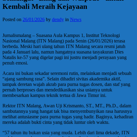
Kembali Meraih Kejayaan
Posted on
26/01/2026
by
dendy
in
News
Jurnalismalang – Suasana Aula Kampus 1, Institut Teknologi
Nasional Malang (ITN Malang) pada Senin (26/01/2026) terasa
berbeda. Meski hari ulang tahun ITN Malang secara resmi jatuh
pada 4 Januari lalu, namun hangatnya suasana tasyakuran Dies
Natalis ke-57 yang digelar pagi ini justru menjadi perayaan yang
penuh emosi.
Acara ini bukan sekadar seremoni rutin, melainkan menjadi sebuah
“ajang sambung rasa”. Selain dihadiri sivitas akademika aktif,
tampak deretan wajah akrab para purna tugas dosen, dan staf yang
pernah berproses dan mendedikasikan sisa usianya untuk
membesarkan kampus teknik tertua di Jawa Timur ini.
Rektor ITN Malang, Awan Uji Krismanto, ST., MT., Ph.D., dalam
sambutannya yang hangat tak bisa menyembunyikan rasa harusnya
melihat antusiasme para purna tugas yang hadir. Baginya, kehadiran
mereka adalah bukti cinta yang tidak luntur oleh waktu.
“57 tahun itu bukan usia yang muda. Lebih dari lima dekade, ITN