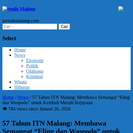
Jurnalis Malang
jurnalismalang.com
Cari
untuk:
Select
Home
News
Ekonomi
Politik
Olahraga
Kriminal
Wisata
Hiburan
Home
/
News
/
57 Tahun ITN Malang: Membawa Semangat “Eling
dan Waspodo” untuk Kembali Meraih Kejayaan
👁 784 views since Januari 26, 2026
57 Tahun ITN Malang: Membawa
Semangat “Eling dan Waspodo” untuk