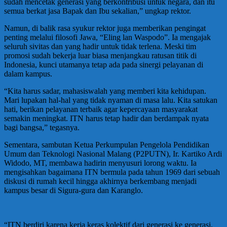
sudah mencetak generasi yang berkontribusi untuk negara, dan itu
semua berkat jasa Bapak dan Ibu sekalian,” ungkap rektor.
Namun, di balik rasa syukur rektor juga memberikan pengingat
penting melalui filosofi Jawa, “Eling lan Waspodo”. Ia mengajak
seluruh sivitas dan yang hadir untuk tidak terlena. Meski tim
promosi sudah bekerja luar biasa menjangkau ratusan titik di
Indonesia, kunci utamanya tetap ada pada sinergi pelayanan di
dalam kampus.
“Kita harus sadar, mahasiswalah yang memberi kita kehidupan.
Mari lupakan hal-hal yang tidak nyaman di masa lalu. Kita satukan
hati, berikan pelayanan terbaik agar kepercayaan masyarakat
semakin meningkat. ITN harus tetap hadir dan berdampak nyata
bagi bangsa,” tegasnya.
Sementara, sambutan Ketua Perkumpulan Pengelola Pendidikan
Umum dan Teknologi Nasional Malang (P2PUTN), Ir. Kartiko Ardi
Widodo, MT, membawa hadirin menyusuri lorong waktu. Ia
mengisahkan bagaimana ITN bermula pada tahun 1969 dari sebuah
diskusi di rumah kecil hingga akhirnya berkembang menjadi
kampus besar di Sigura-gura dan Karanglo.
“ITN berdiri karena kerja keras kolektif dari generasi ke generasi.