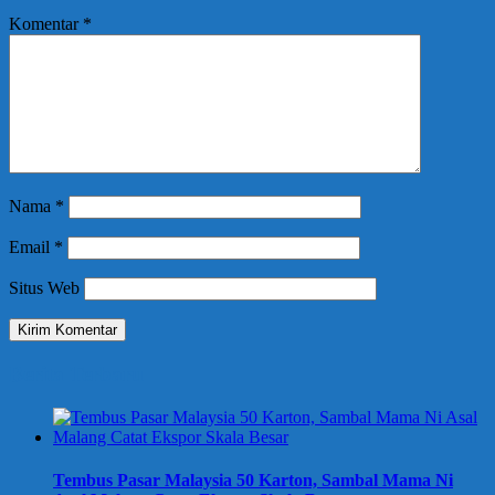
Komentar
*
Nama
*
Email
*
Situs Web
Berita Terbaru
Tembus Pasar Malaysia 50 Karton, Sambal Mama Ni