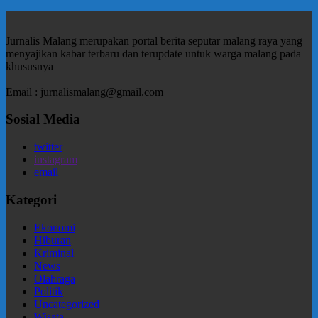
Jurnalis Malang merupakan portal berita seputar malang raya yang
menyajikan kabar terbaru dan terupdate untuk warga malang pada
khususnya
Email : jurnalismalang@gmail.com
Sosial Media
twitter
instagram
email
Kategori
Ekonomi
Hiburan
Kriminal
News
Olahraga
Politik
Uncategorized
Wisata