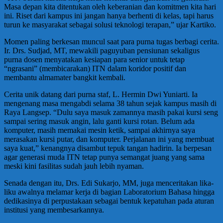
Masa depan kita ditentukan oleh keberanian dan komitmen kita hari
ini. Riset dari kampus ini jangan hanya berhenti di kelas, tapi harus
turun ke masyarakat sebagai solusi teknologi terapan,” ujar Kartiko.
Momen paling berkesan muncul saat para purna tugas berbagi cerita.
Ir. Drs. Sudjad, MT, mewakili paguyuban pensiunan sekaligus
purna dosen menyatakan kesiapan para senior untuk tetap
“ngrasani” (membicarakan) ITN dalam koridor positif dan
membantu almamater bangkit kembali.
Cerita unik datang dari purna staf, L. Hermin Dwi Yuniarti. Ia
mengenang masa mengabdi selama 38 tahun sejak kampus masih di
Raya Langsep. “Dulu saya masuk zamannya masih pakai kursi seng
sampai sering masuk angin, lalu ganti kursi rotan. Belum ada
komputer, masih memakai mesin ketik, sampai akhirnya saya
merasakan kursi putar, dan komputer. Perjalanan ini yang membuat
saya kuat,” kenangnya disambut tepuk tangan hadirin. Ia berpesan
agar generasi muda ITN tetap punya semangat juang yang sama
meski kini fasilitas sudah jauh lebih nyaman.
Senada dengan itu, Drs. Edi Sukarjo, MM, juga menceritakan lika-
liku awalnya melamar kerja di bagian Laboratorium Bahasa hingga
dedikasinya di perpustakaan sebagai bentuk kepatuhan pada aturan
institusi yang membesarkannya.