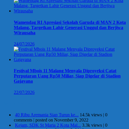
Wamendag RI Apresiasi Sekolah Garuda di MAN 2 Kota
Malang, Targetkan Lahir Generasi Unggul dan Berjiwa
Wirausaha
24/07/2026
Festival Mbois 11 Malang Menyala Diproyeksi Catat
Perputaran Uang Rp50 Miliar, Siap Digelar di Stadion
Gajayana
22/07/2026
Berita Terpopuler
40 Ribu Aremania Siap Turun ke...
14.5k views
|
0
comments
|
posted on November 9, 2022
Kejam, SDK St Maria 2 Kota Mal...
3.3k views
|
0