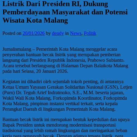
Listrik Dari Presiden RI, Dukung
Pemberdayaan Masyarakat dan Potensi
Wisata Kota Malang
Posted on
20/01/2026
by
dendy
in
News
,
Politik
Jurnalismalang – Pemerintah Kota Malang menggelar acara
penyerahan bantuan becak listrik yang merupakan pemberian
langsung dari Presiden Republik Indonesia, Prabowo Subianto.
Acara tersebut berlangsung di Halaman Depan Balaikota Malang
pada hari Selasa, 20 Januari 2026.
Kegiatan ini dihadiri oleh sejumlah tokoh penting, di antaranya
Ketua Umum Yayasan Gerakan Solidaritas Nasional (GSN), Letjen
(Purn) Dr. Teguh Arief Indratmoko, S.E., M.M. beserta jajaran,
Wakil Wali Kota Malang, Forkopimda Koordinator, Forkopimda
Kota Malang, pimpinan instansi vertikal terkait, serta kepala
Perangkat Daerah di lingkungan Pemerintah Kota Malang.
Bantuan becak listrik ini merupakan bentuk kepedulian dan upaya
Bapak Presiden untuk mendorong modernisasi transportasi
tradisional yang lebih ramah lingkungan dan meringankan beban
kerja para pengayuh becak. Dengan adanya tenaga listrik, para