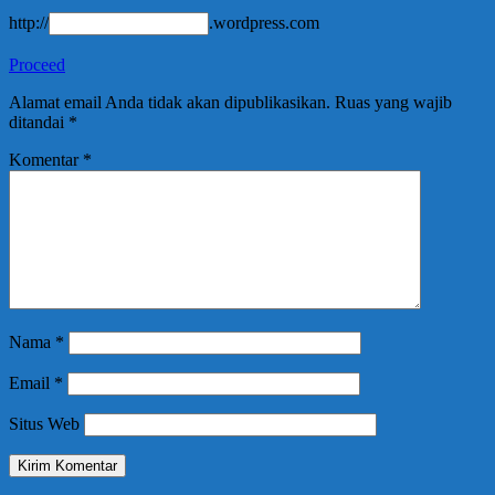
http://
.wordpress.com
Proceed
Alamat email Anda tidak akan dipublikasikan.
Ruas yang wajib
ditandai
*
Komentar
*
Nama
*
Email
*
Situs Web