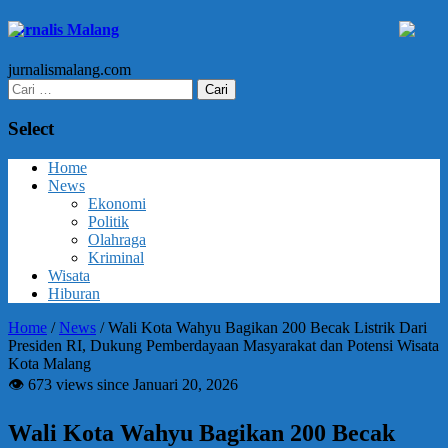
Jurnalis Malang
jurnalismalang.com
Cari
untuk:
Select
Home
News
Ekonomi
Politik
Olahraga
Kriminal
Wisata
Hiburan
Home
/
News
/
Wali Kota Wahyu Bagikan 200 Becak Listrik Dari
Presiden RI, Dukung Pemberdayaan Masyarakat dan Potensi Wisata
Kota Malang
👁 673 views since Januari 20, 2026
Wali Kota Wahyu Bagikan 200 Becak