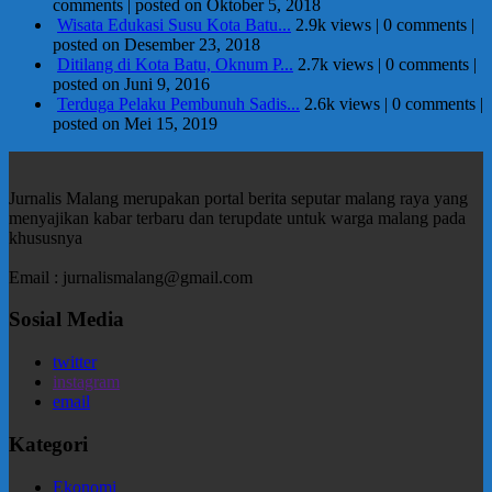
comments
|
posted on Oktober 5, 2018
Wisata Edukasi Susu Kota Batu...
2.9k views
|
0 comments
|
posted on Desember 23, 2018
Ditilang di Kota Batu, Oknum P...
2.7k views
|
0 comments
|
posted on Juni 9, 2016
Terduga Pelaku Pembunuh Sadis...
2.6k views
|
0 comments
|
posted on Mei 15, 2019
Jurnalis Malang merupakan portal berita seputar malang raya yang
menyajikan kabar terbaru dan terupdate untuk warga malang pada
khususnya
Email : jurnalismalang@gmail.com
Sosial Media
twitter
instagram
email
Kategori
Ekonomi