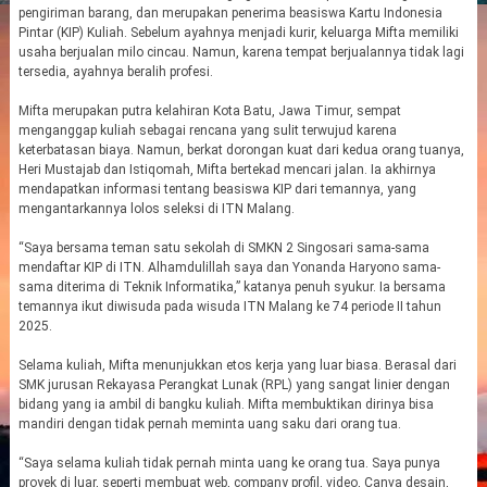
pengiriman barang, dan merupakan penerima beasiswa Kartu Indonesia
Pintar (KIP) Kuliah. Sebelum ayahnya menjadi kurir, keluarga Mifta memiliki
usaha berjualan milo cincau. Namun, karena tempat berjualannya tidak lagi
tersedia, ayahnya beralih profesi.
Mifta merupakan putra kelahiran Kota Batu, Jawa Timur, sempat
menganggap kuliah sebagai rencana yang sulit terwujud karena
keterbatasan biaya. Namun, berkat dorongan kuat dari kedua orang tuanya,
Heri Mustajab dan Istiqomah, Mifta bertekad mencari jalan. Ia akhirnya
mendapatkan informasi tentang beasiswa KIP dari temannya, yang
mengantarkannya lolos seleksi di ITN Malang.
“Saya bersama teman satu sekolah di SMKN 2 Singosari sama-sama
mendaftar KIP di ITN. Alhamdulillah saya dan Yonanda Haryono sama-
sama diterima di Teknik Informatika,” katanya penuh syukur. Ia bersama
temannya ikut diwisuda pada wisuda ITN Malang ke 74 periode II tahun
2025.
Selama kuliah, Mifta menunjukkan etos kerja yang luar biasa. Berasal dari
SMK jurusan Rekayasa Perangkat Lunak (RPL) yang sangat linier dengan
bidang yang ia ambil di bangku kuliah. Mifta membuktikan dirinya bisa
mandiri dengan tidak pernah meminta uang saku dari orang tua.
“Saya selama kuliah tidak pernah minta uang ke orang tua. Saya punya
proyek di luar, seperti membuat web, company profil, video, Canva desain,