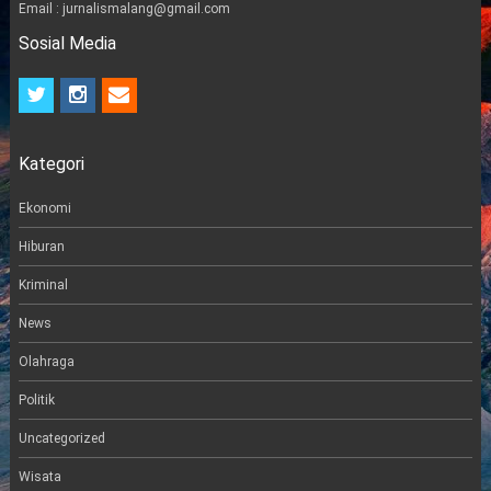
Email : jurnalismalang@gmail.com
Sosial Media
t
i
e
w
n
m
i
s
a
t
t
i
Kategori
t
a
l
e
g
r
r
Ekonomi
a
m
Hiburan
Kriminal
News
Olahraga
Politik
Uncategorized
Wisata