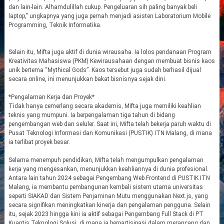
dan lain-lain. Alhamdulillah cukup. Pengeluaran sih paling banyak beli
laptop,” ungkapnya yang juga pernah menjadi asisten Laboratorium Mobile
Programming, Teknik Informatika.
Selain itu, Mifta juga aktif di dunia wirausaha. Ia lolos pendanaan Program
Kreativitas Mahasiswa (PKM) Kewirausahaan dengan membuat bisnis kaos
unik bertema “Mythical Gods”. Kaos tersebut juga sudah berhasil dijual
secara online, ini menunjukkan bakat bisnisnya sejak dini.
*Pengalaman Kerja dan Proyek*
Tidak hanya cemerlang secara akademis, Mifta juga memiliki keahlian
teknis yang mumpuni. Ia berpengalaman tiga tahun di bidang
pengembangan web dan seluler. Saat ini, Mifta telah bekerja paruh waktu di
Pusat Teknologi Informasi dan Komunikasi (PUSTIK) ITN Malang, di mana
ia terlibat proyek besar.
Selama menempuh pendidikan, Mifta telah mengumpulkan pengalaman
kerja yang mengesankan, menunjukkan keahliannya di dunia profesional.
Antara lain tahun 2024 sebagai Pengembang Web Frontend di PUSTIK ITN
Malang, ia membantu pembangunan kembali sistem utama universitas
seperti SIAKAD dan Sistem Penjaminan Mutu menggunakan Next.js, yang
secara signifikan meningkatkan kinerja dan pengalaman pengguna. Selain
itu, sejak 2023 hingga kini ia aktif sebagai Pengembang Full Stack di PT
Kuantis Teknologi Solusi, di mana ia berpartisipasi dalam merancang dan