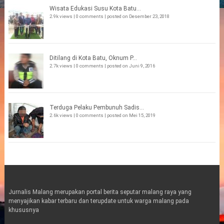
Wisata Edukasi Susu Kota Batu...
2.9k views
|
0 comments
|
posted on Desember 23, 2018
Ditilang di Kota Batu, Oknum P...
2.7k views
|
0 comments
|
posted on Juni 9, 2016
Terduga Pelaku Pembunuh Sadis...
2.6k views
|
0 comments
|
posted on Mei 15, 2019
Jurnalis Malang merupakan portal berita seputar malang raya yang
menyajikan kabar terbaru dan terupdate untuk warga malang pada
khususnya