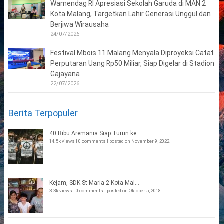
Wamendag RI Apresiasi Sekolah Garuda di MAN 2
Kota Malang, Targetkan Lahir Generasi Unggul dan
Berjiwa Wirausaha
24/07/2026
Festival Mbois 11 Malang Menyala Diproyeksi Catat
Perputaran Uang Rp50 Miliar, Siap Digelar di Stadion
Gajayana
22/07/2026
Berita Terpopuler
40 Ribu Aremania Siap Turun ke...
14.5k views
|
0 comments
|
posted on November 9, 2022
Kejam, SDK St Maria 2 Kota Mal...
3.3k views
|
0 comments
|
posted on Oktober 5, 2018