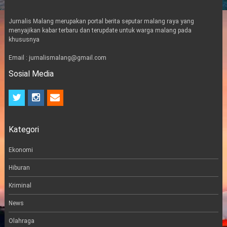
Jurnalis Malang merupakan portal berita seputar malang raya yang
menyajikan kabar terbaru dan terupdate untuk warga malang pada
khususnya
Email : jurnalismalang@gmail.com
Sosial Media
t
i
e
w
n
m
i
s
a
t
t
i
Kategori
t
a
l
e
g
r
r
Ekonomi
a
m
Hiburan
Kriminal
News
Olahraga