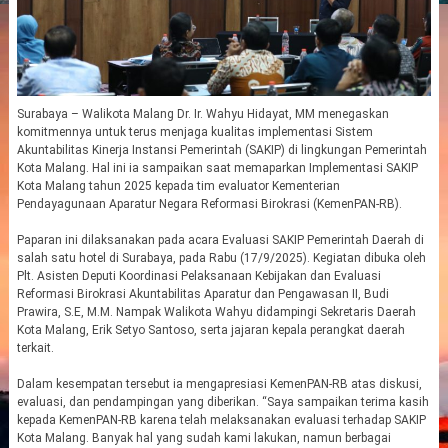
Surabaya – Walikota Malang Dr. Ir. Wahyu Hidayat, MM menegaskan
komitmennya untuk terus menjaga kualitas implementasi Sistem
Akuntabilitas Kinerja Instansi Pemerintah (SAKIP) di lingkungan Pemerintah
Kota Malang. Hal ini ia sampaikan saat memaparkan Implementasi SAKIP
Kota Malang tahun 2025 kepada tim evaluator Kementerian
Pendayagunaan Aparatur Negara Reformasi Birokrasi (KemenPAN-RB).
Paparan ini dilaksanakan pada acara Evaluasi SAKIP Pemerintah Daerah di
salah satu hotel di Surabaya, pada Rabu (17/9/2025). Kegiatan dibuka oleh
Plt. Asisten Deputi Koordinasi Pelaksanaan Kebijakan dan Evaluasi
Reformasi Birokrasi Akuntabilitas Aparatur dan Pengawasan II, Budi
Prawira, S.E, M.M. Nampak Walikota Wahyu didampingi Sekretaris Daerah
Kota Malang, Erik Setyo Santoso, serta jajaran kepala perangkat daerah
terkait.
Dalam kesempatan tersebut ia mengapresiasi KemenPAN-RB atas diskusi,
evaluasi, dan pendampingan yang diberikan. “Saya sampaikan terima kasih
kepada KemenPAN-RB karena telah melaksanakan evaluasi terhadap SAKIP
Kota Malang. Banyak hal yang sudah kami lakukan, namun berbagai