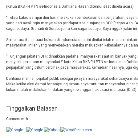
(Ketua BKS FH PTN se-Indonesia Dahliana Hasan ditemui saat disela acara)
“Tetapi kalau sampai dini hari melakukan pembakaran dan penjarahan, saya t
yang dari awal ingin menyatakan pendapat soal tunjangan DPR,” tegas Aan. 
cagar budaya. Grahadi di Surabaya itu kan cagar budaya. Saya nggak yakin in
Sementara itu, situasi hukum di Indonesia saat ini dinilai telah mencerminkan
masyarakat. Inilah yang menyebabkan mereka meluapkan kekesalannya dalam 
“Tunjangan jabatan DPR dinaikkan padahal masyarakat saat ini banyak yang 
menyakiti perasaan masyarakat?” kata Ketua BKS FH PTN se-Indonesia Dahli
perpajakan yang belum berpihak pada masyarakat, kemudian hasilnya juga digun
Dahliana menilai, pejabat publik sebagai pelayan masyarakat seharusnya mela
Maka ketika aksi damai berlangsung seharusnya tuntutan masyarakat didenga
bukan malah melakukan tindakan yang melanggar hak asasi manusia. (DnD)
Tinggalkan Balasan
Connect with