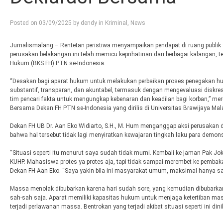
Posted on
03/09/2025
by
dendy
in
Kriminal
,
News
Jurnalismalang – Rentetan peristiwa menyampaikan pendapat di ruang publik 
perusakan belakangan ini telah memicu keprihatinan dari berbagai kalangan,
Hukum (BKS FH) PTN se-Indonesia.
“Desakan bagi aparat hukum untuk melakukan perbaikan proses penegakan hu
substantif, transparan, dan akuntabel, termasuk dengan mengevaluasi diskre
tim pencari fakta untuk mengungkap kebenaran dan keadilan bagi korban,” mer
Bersama Dekan FH PTN se-Indonesia yang dirilis di Universitas Brawijaya Mal
Dekan FH UB Dr. Aan Eko Widiarto, S.H., M. Hum menganggap aksi perusakan
bahwa hal tersebut tidak lagi menyiratkan kewajaran tingkah laku para demon
“Situasi seperti itu menurut saya sudah tidak murni. Kembali ke jaman Pak Jo
KUHP. Mahasiswa protes ya protes aja, tapi tidak sampai merembet ke pembaka
Dekan FH Aan Eko. “Saya yakin bila ini masyarakat umum, maksimal hanya sa
Massa menolak dibubarkan karena hari sudah sore, yang kemudian dibubarkan
sah-sah saja. Aparat memiliki kapasitas hukum untuk menjaga ketertiban masya
terjadi perlawanan massa. Bentrokan yang terjadi akibat situasi seperti ini dini