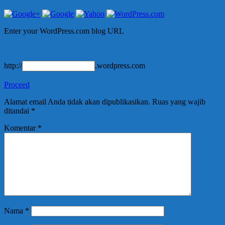
Enter your WordPress.com blog URL
http://
.wordpress.com
Proceed
Alamat email Anda tidak akan dipublikasikan.
Ruas yang wajib
ditandai
*
Komentar
*
Nama
*