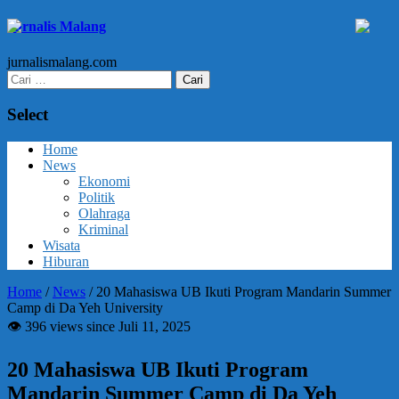
Jurnalis Malang
jurnalismalang.com
Cari
untuk:
Select
Home
News
Ekonomi
Politik
Olahraga
Kriminal
Wisata
Hiburan
Home
/
News
/
20 Mahasiswa UB Ikuti Program Mandarin Summer
Camp di Da Yeh University
👁 396 views since Juli 11, 2025
20 Mahasiswa UB Ikuti Program
Mandarin Summer Camp di Da Yeh