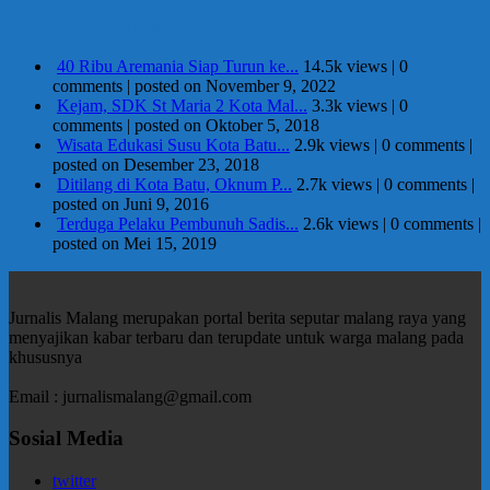
Berita Terpopuler
40 Ribu Aremania Siap Turun ke...
14.5k views
|
0
comments
|
posted on November 9, 2022
Kejam, SDK St Maria 2 Kota Mal...
3.3k views
|
0
comments
|
posted on Oktober 5, 2018
Wisata Edukasi Susu Kota Batu...
2.9k views
|
0 comments
|
posted on Desember 23, 2018
Ditilang di Kota Batu, Oknum P...
2.7k views
|
0 comments
|
posted on Juni 9, 2016
Terduga Pelaku Pembunuh Sadis...
2.6k views
|
0 comments
|
posted on Mei 15, 2019
Jurnalis Malang merupakan portal berita seputar malang raya yang
menyajikan kabar terbaru dan terupdate untuk warga malang pada
khususnya
Email : jurnalismalang@gmail.com
Sosial Media
twitter