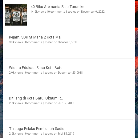
40 Ribu Aremania Siap Turun ke...
14.5k views
|
0 comments
|
posted on November 9, 2022
Kejam, SDK St Maria 2 Kota Mal...
3.3k views
|
0 comments
|
posted on Oktober 5, 2018
Wisata Edukasi Susu Kota Batu...
2.9k views
|
0 comments
|
posted on Desember 23, 2018
Ditilang di Kota Batu, Oknum P...
2.7k views
|
0 comments
|
posted on Juni 9, 2016
Terduga Pelaku Pembunuh Sadis...
2.6k views
|
0 comments
|
posted on Mei 15, 2019