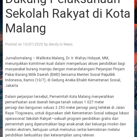
Sekolah Rakyat di Kota
Malang
Posted on
10/07/2025
by
dendy
in
News
Jurnalismalang – Walikota Malang, Dr. Ir. Wahyu Hidayat, MM,
menunjukkan komitmen kuat dalam memperluas akses pendidikan bagi
masyarakat kurang mampu dengan menandatangani Perjanjian Pinjam
Pakai Barang Milik Daerah (BMD) bersama Menteri Sosial Republik
Indonesia, Kamis (10/7), di Gedung Aneka Bhakti Kementerian Sosial,
Jakarta.
Dalam perjanjian tersebut, Pemerintah Kota Malang menyerahkan
pemanfaatan aset daerah berupa tanah seluas 1.027 meter
persegi dan bangunan seluas 2.293 meter persegi yang terletak di Jalan
Raya Tlogowaru, untuk digunakan oleh Kementerian Sosial sebagai lokasi
operasional Sekolah Rakyat—sebuah program pendidikan gratis dari
pemerintah yang diperuntukkan bagi anak-anak dari keluarga miskin dan
miskin ekstrem, bertujuan untuk memutus rantai kemiskinan melalui
pendidikan berkualitas dan keterampilan yang relevan.