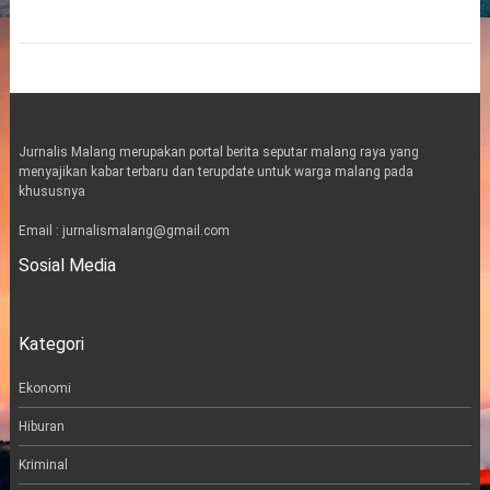
Jurnalis Malang merupakan portal berita seputar malang raya yang
menyajikan kabar terbaru dan terupdate untuk warga malang pada
khususnya
Email : jurnalismalang@gmail.com
Sosial Media
t
i
e
w
n
m
Kategori
i
s
a
t
t
i
t
a
l
Ekonomi
e
g
Hiburan
r
r
a
Kriminal
m