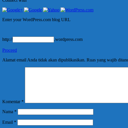
Connect with
Enter your WordPress.com blog URL
http://
.wordpress.com
Proceed
Alamat email Anda tidak akan dipublikasikan.
Ruas yang wajib ditan
Komentar
*
Nama
*
Email
*