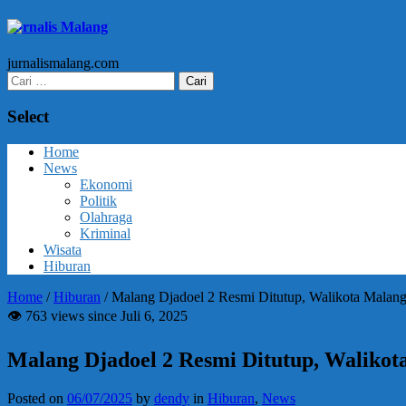
Jurnalis Malang
jurnalismalang.com
Cari
untuk:
Select
Home
News
Ekonomi
Politik
Olahraga
Kriminal
Wisata
Hiburan
Home
/
Hiburan
/
Malang Djadoel 2 Resmi Ditutup, Walikota Malan
👁 763 views since Juli 6, 2025
Malang Djadoel 2 Resmi Ditutup, Waliko
Posted on
06/07/2025
by
dendy
in
Hiburan
,
News