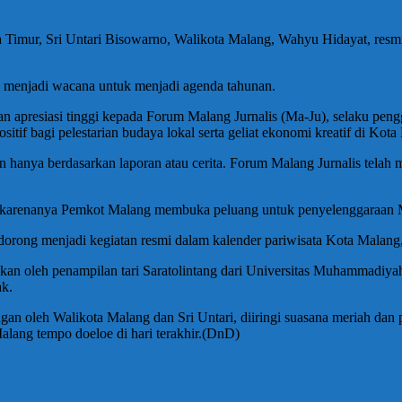
imur, Sri Untari Bisowarno, Walikota Malang, Wahyu Hidayat, resmi
 dan menjadi wacana untuk menjadi agenda tahunan.
presiasi tinggi kepada Forum Malang Jurnalis (Ma-Ju), selaku pengg
ositif bagi pelestarian budaya lokal serta geliat ekonomi kreatif di Kot
n hanya berdasarkan laporan atau cerita. Forum Malang Jurnalis telah
leh karenanya Pemkot Malang membuka peluang untuk penyelenggaraan
a dorong menjadi kegiatan resmi dalam kalender pariwisata Kota Malan
kan oleh penampilan tari Saratolintang dari Universitas Muhammadiya
ak.
gan oleh Walikota Malang dan Sri Untari, diiringi suasana meriah dan
Malang tempo doeloe di hari terakhir.(DnD)