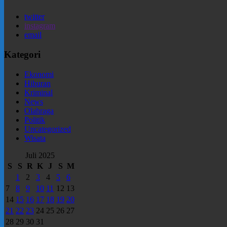
twitter
instagram
email
Kategori
Ekonomi
Hiburan
Kriminal
News
Olahraga
Politik
Uncategorized
Wisata
Juli 2025
S
S
R
K
J
S
M
1
2
3
4
5
6
7
8
9
10
11
12
13
14
15
16
17
18
19
20
21
22
23
24
25
26
27
28
29
30
31