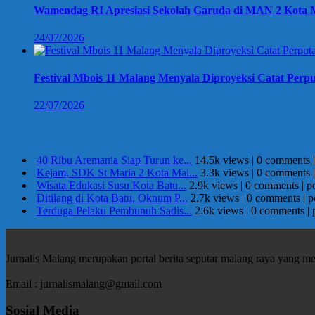
Wamendag RI Apresiasi Sekolah Garuda di MAN 2 Kota M
24/07/2026
Festival Mbois 11 Malang Menyala Diproyeksi Catat Perpu
22/07/2026
Berita Terpopuler
40 Ribu Aremania Siap Turun ke...
14.5k views
|
0 comments
Kejam, SDK St Maria 2 Kota Mal...
3.3k views
|
0 comments
Wisata Edukasi Susu Kota Batu...
2.9k views
|
0 comments
|
p
Ditilang di Kota Batu, Oknum P...
2.7k views
|
0 comments
|
p
Terduga Pelaku Pembunuh Sadis...
2.6k views
|
0 comments
|
Jurnalis Malang merupakan portal berita seputar malang raya yang m
Email : jurnalismalang@gmail.com
Sosial Media