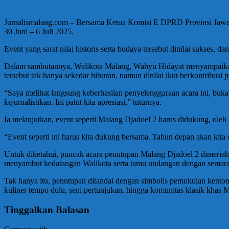
Jurnalismalang.com – Bersama Ketua Komisi E DPRD Provinsi Jawa T
30 Juni – 6 Juli 2025.
Event yang sarat nilai historis serta budaya tersebut dinilai sukses,
Dalam sambutannya, Walikota Malang, Wahyu Hidayat menyampaikan a
tersebut tak hanya sekedar hiburan, namun dinilai ikut berkontribusi p
“Saya melihat langsung keberhasilan penyelenggaraan acara ini, buka
kejurnalistikan. Ini patut kita apresiasi,” tuturnya.
Ia melanjutkan, event seperti Malang Djadoel 2 harus didukung, o
“Event seperti ini harus kita dukung bersama. Tahun depan akan kit
Untuk diketahui, puncak acara penutupan Malang Djadoel 2 dimeriah
menyambut kedatangan Walikota serta tamu undangan dengan semar
Tak hanya itu, penutupan ditandai dengan simbolis pemukulan kenton
kuliner tempo dulu, seni pertunjukan, hingga komunitas klasik khas 
Tinggalkan Balasan