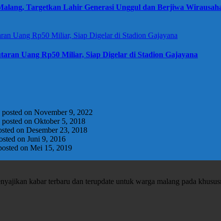
alang, Targetkan Lahir Generasi Unggul dan Berjiwa Wirausah
taran Uang Rp50 Miliar, Siap Digelar di Stadion Gajayana
|
posted on November 9, 2022
|
posted on Oktober 5, 2018
osted on Desember 23, 2018
osted on Juni 9, 2016
posted on Mei 15, 2019
enyajikan kabar terbaru dan terupdate untuk warga malang pada khusu