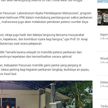
Berit
 dan akan berlangsung selama 30 hari, mulai awal Juli hingga
en Pasuruan: Laboratorium Nyata Pembelajaran Mahasiswa”, program
 peran keilmuan FPIK dalam mendukung pembangunan sektor perikanan
ama, mahasiswa juga akan melakukan pemetaan potensi sumber daya
Kejam
ori, tetapi juga hadir dan bekerja langsung bersama masyarakat
3.3k v
, kepakaran, dan kontribusi nyata bagi bangsa,” ujar Prof. Dr. Asep
mbutannya saat acara pelepasan.
KKN Tematik karena wilayah ini memiliki potensi perikanan dan
enuhnya terpetakan dan termanfaatkan secara optimal.
Wisat
2.9k v
an, Kabupaten Pasuruan memiliki garis pantai yang panjang di
lokasi penting bagi kegiatan perikanan tangkap, budidaya air payau,
s hasil laut.
Ditila
2.7k v
Terdu