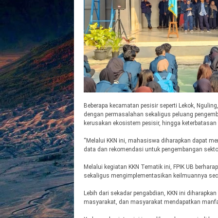
Beberapa kecamatan pesisir seperti Lekok, Nguling,
dengan permasalahan sekaligus peluang pengemba
kerusakan ekosistem pesisir, hingga keterbatasan
“Melalui KKN ini, mahasiswa diharapkan dapat me
data dan rekomendasi untuk pengembangan sektor 
Melalui kegiatan KKN Tematik ini, FPIK UB berh
sekaligus mengimplementasikan keilmuannya secar
Lebih dari sekadar pengabdian, KKN ini diharapka
masyarakat, dan masyarakat mendapatkan manfaat