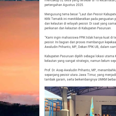
mencakup 32 desa yang tersebar di 10 kecamatan,
pertengahan Agustus 2025.
Mengusung tema besar “Laut dan Pesisir Kabupat
KKN Tematik ini menitikberatkan pada penguatan
dan kelautan di wilayah pesisir. Di saat yang s
perikanan dan kelautan di Kabupaten Pasuruan.
“Kami ingin mahasiswa FPIK tidak hanya kuat di te
pesisir. Ini bagian dari proses membangun kepekaan
Awaludin Prihanto, MP., Dekan FPIK UB, dalam sa
Kabupaten Pasuruan dipilih sebagai lokasi utama 
kelautan yang sangat strategis, namun belum sep
Prof. Dr. Asep Awaludin Prihanto, MP., menambahk
sepanjang pesisir utara Jawa Timur, yang menjadi 
tambak garam, serta berkembangnya UMKM berbasi