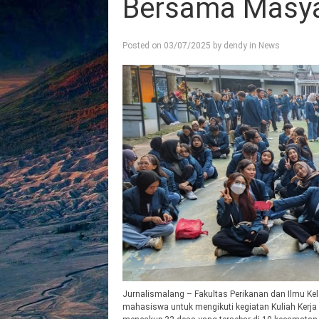
Bersama Masya
Posted on
03/07/2025
by
dendy
in
News
Jurnalismalang – Fakultas Perikanan dan Ilmu Kel
mahasiswa untuk mengikuti kegiatan Kuliah Kerja 