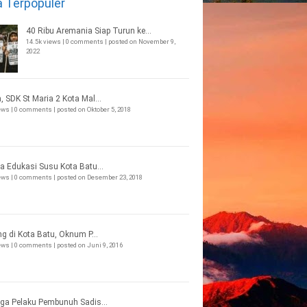
a Terpopuler
40 Ribu Aremania Siap Turun ke...
14.5k views
|
0 comments
|
posted on November 9,
2022
, SDK St Maria 2 Kota Mal...
iews
|
0 comments
|
posted on Oktober 5, 2018
a Edukasi Susu Kota Batu...
iews
|
0 comments
|
posted on Desember 23, 2018
ng di Kota Batu, Oknum P...
iews
|
0 comments
|
posted on Juni 9, 2016
ga Pelaku Pembunuh Sadis...