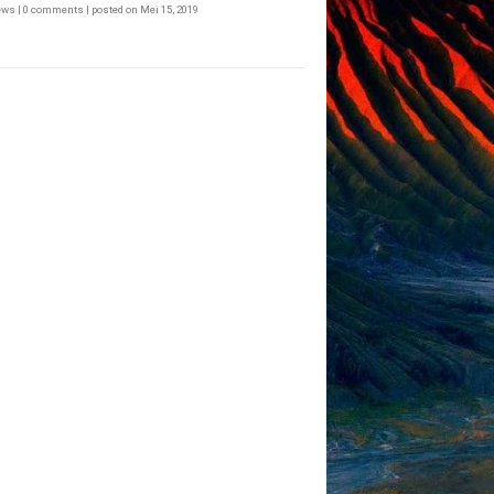
iews
|
0 comments
|
posted on Mei 15, 2019