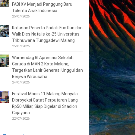
FABI XV Menjadi Panggung Baru
Talenta Anak Indonesia
25/07/2026
Ratusan Peserta Padati Fun Run dan
Walk Dies Natalis ke-25 Universitas
Tribhuwana Tunggadewi Malang
25/07/2026
Wamendag RI Apresiasi Sekolah
Garuda di MAN 2 Kota Malang,
Targetkan Lahir Generasi Unggul dan
Berjiwa Wirausaha
24/07/2026
Festival Mbois 11 Malang Menyala
Diproyeksi Catat Perputaran Uang
Rp50 Miliar, Siap Digelar di Stadion
Gajayana
22/07/2026