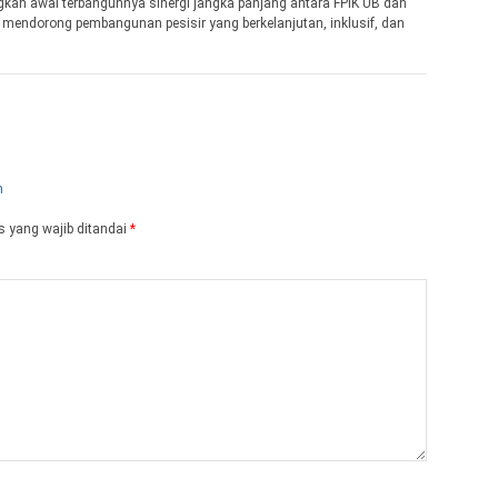
ngkah awal terbangunnya sinergi jangka panjang antara FPIK UB dan
endorong pembangunan pesisir yang berkelanjutan, inklusif, dan
 yang wajib ditandai
*