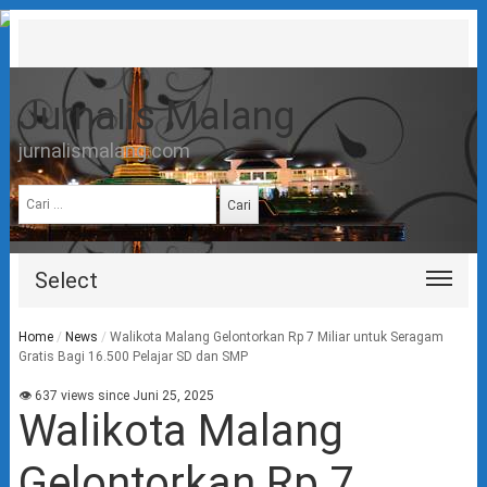
Jurnalis Malang
jurnalismalang.com
Cari
untuk:
Select
Home
/
News
/
Walikota Malang Gelontorkan Rp 7 Miliar untuk Seragam
Gratis Bagi 16.500 Pelajar SD dan SMP
👁 637 views since Juni 25, 2025
Walikota Malang
Gelontorkan Rp 7