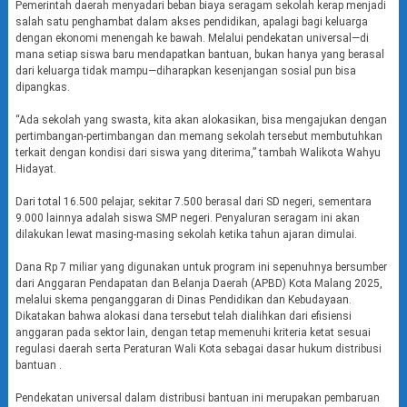
Pemerintah daerah menyadari beban biaya seragam sekolah kerap menjadi
salah satu penghambat dalam akses pendidikan, apalagi bagi keluarga
dengan ekonomi menengah ke bawah. Melalui pendekatan universal—di
mana setiap siswa baru mendapatkan bantuan, bukan hanya yang berasal
dari keluarga tidak mampu—diharapkan kesenjangan sosial pun bisa
dipangkas.
“Ada sekolah yang swasta, kita akan alokasikan, bisa mengajukan dengan
pertimbangan-pertimbangan dan memang sekolah tersebut membutuhkan
terkait dengan kondisi dari siswa yang diterima,” tambah Walikota Wahyu
Hidayat.
Dari total 16.500 pelajar, sekitar 7.500 berasal dari SD negeri, sementara
9.000 lainnya adalah siswa SMP negeri. Penyaluran seragam ini akan
dilakukan lewat masing-masing sekolah ketika tahun ajaran dimulai.
Dana Rp 7 miliar yang digunakan untuk program ini sepenuhnya bersumber
dari Anggaran Pendapatan dan Belanja Daerah (APBD) Kota Malang 2025,
melalui skema penganggaran di Dinas Pendidikan dan Kebudayaan.
Dikatakan bahwa alokasi dana tersebut telah dialihkan dari efisiensi
anggaran pada sektor lain, dengan tetap memenuhi kriteria ketat sesuai
regulasi daerah serta Peraturan Wali Kota sebagai dasar hukum distribusi
bantuan .
Pendekatan universal dalam distribusi bantuan ini merupakan pembaruan