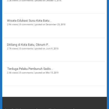
3.3k views
|
0 comments
|
posted on Oktober 5, 2018
Wisata Edukasi Susu Kota Batu...
2.9k views
|
0 comments
|
posted on Desember 23, 2018
Ditilang di Kota Batu, Oknum P...
2.7k views
|
0 comments
|
posted on Juni 9, 2016
Terduga Pelaku Pembunuh Sadis...
2.6k views
|
0 comments
|
posted on Mei 15, 2019