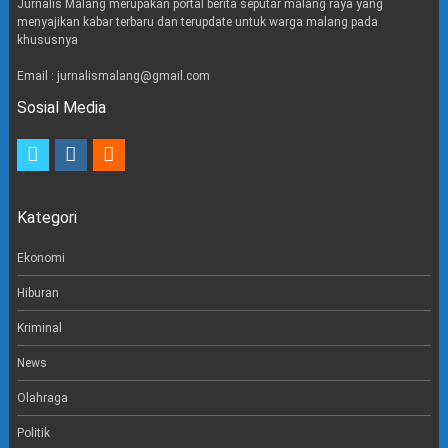
Jurnalis Malang merupakan portal berita seputar malang raya yang
menyajikan kabar terbaru dan terupdate untuk warga malang pada
khususnya
Email : jurnalismalang@gmail.com
Sosial Media
t
i
e
w
n
m
i
s
a
t
t
i
Kategori
t
a
l
e
g
r
r
Ekonomi
a
m
Hiburan
Kriminal
News
Olahraga
Politik