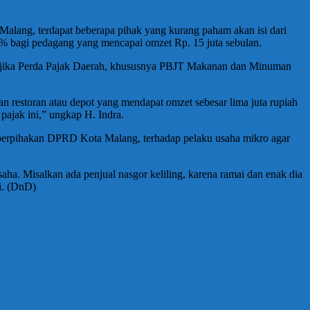
lang, terdapat beberapa pihak yang kurang paham akan isi dari
0% bagi pedagang yang mencapai omzet Rp. 15 juta sebulan.
 jika Perda Pajak Daerah, khususnya PBJT Makanan dan Minuman
an restoran atau depot yang mendapat omzet sebesar lima juta rupiah
 pajak ini,” ungkap H. Indra.
k keberpihakan DPRD Kota Malang, terhadap pelaku usaha mikro agar
aha. Misalkan ada penjual nasgor keliling, karena ramai dan enak dia
i. (DnD)