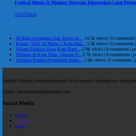
Festival Mbois 11 Malang Menyala Diproyeksi Catat Perpu
22/07/2026
Berita Terpopuler
40 Ribu Aremania Siap Turun ke...
14.5k views
|
0 comments
Kejam, SDK St Maria 2 Kota Mal...
3.3k views
|
0 comments
Wisata Edukasi Susu Kota Batu...
2.9k views
|
0 comments
|
p
Ditilang di Kota Batu, Oknum P...
2.7k views
|
0 comments
|
p
Terduga Pelaku Pembunuh Sadis...
2.6k views
|
0 comments
|
Jurnalis Malang merupakan portal berita seputar malang raya yang m
Email : jurnalismalang@gmail.com
Sosial Media
twitter
instagram
email