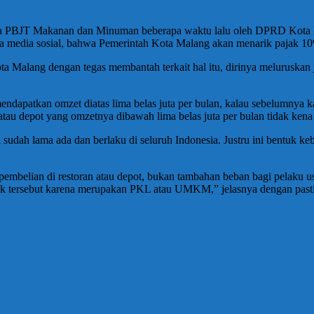
ya PBJT Makanan dan Minuman beberapa waktu lalu oleh DPRD Kota Ma
pa media sosial, bahwa Pemerintah Kota Malang akan menarik pajak 1
lang dengan tegas membantah terkait hal itu, dirinya meluruskan
endapatkan omzet diatas lima belas juta per bulan, kalau sebelumnya k
n atau depot yang omzetnya dibawah lima belas juta per bulan tidak kena
ni sudah lama ada dan berlaku di seluruh Indonesia. Justru ini bentu
 pembelian di restoran atau depot, bukan tambahan beban bagi pelaku us
 pajak tersebut karena merupakan PKL atau UMKM,” jelasnya dengan past