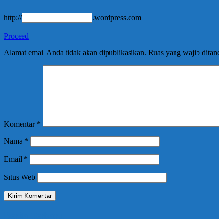
http://
.wordpress.com
Proceed
Alamat email Anda tidak akan dipublikasikan.
Ruas yang wajib ditan
Komentar
*
Nama
*
Email
*
Situs Web
Berita Terbaru