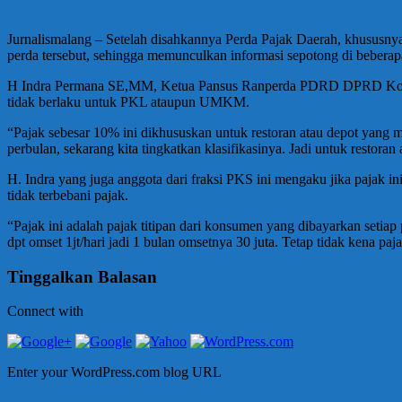
Jurnalismalang – Setelah disahkannya Perda Pajak Daerah, khususn
perda tersebut, sehingga memunculkan informasi sepotong di bebera
H Indra Permana SE,MM, Ketua Pansus Ranperda PDRD DPRD Kota Ma
tidak berlaku untuk PKL ataupun UMKM.
“Pajak sebesar 10% ini dikhususkan untuk restoran atau depot yang m
perbulan, sekarang kita tingkatkan klasifikasinya. Jadi untuk restora
H. Indra yang juga anggota dari fraksi PKS ini mengaku jika pajak i
tidak terbebani pajak.
“Pajak ini adalah pajak titipan dari konsumen yang dibayarkan setiap
dpt omset 1jt/hari jadi 1 bulan omsetnya 30 juta. Tetap tidak kena
Tinggalkan Balasan
Connect with
Enter your WordPress.com blog URL