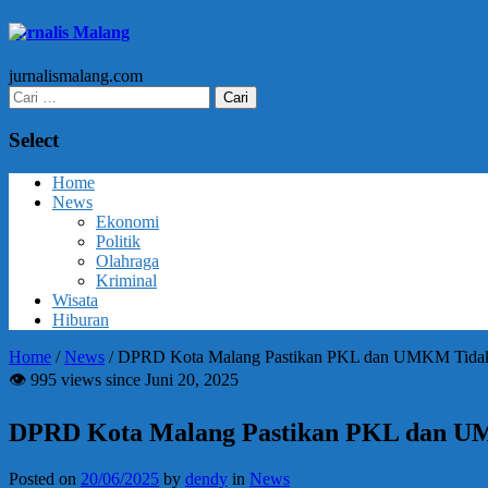
Jurnalis Malang
jurnalismalang.com
Cari
untuk:
Select
Home
News
Ekonomi
Politik
Olahraga
Kriminal
Wisata
Hiburan
Home
/
News
/
DPRD Kota Malang Pastikan PKL dan UMKM Tida
👁 995 views since Juni 20, 2025
DPRD Kota Malang Pastikan PKL dan 
Posted on
20/06/2025
by
dendy
in
News