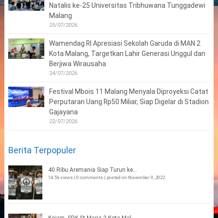
Natalis ke-25 Universitas Tribhuwana Tunggadewi
Malang
25/07/2026
Wamendag RI Apresiasi Sekolah Garuda di MAN 2
Kota Malang, Targetkan Lahir Generasi Unggul dan
Berjiwa Wirausaha
24/07/2026
Festival Mbois 11 Malang Menyala Diproyeksi Catat
Perputaran Uang Rp50 Miliar, Siap Digelar di Stadion
Gajayana
22/07/2026
Berita Terpopuler
40 Ribu Aremania Siap Turun ke...
14.5k views
|
0 comments
|
posted on November 9, 2022
Kejam, SDK St Maria 2 Kota Mal...