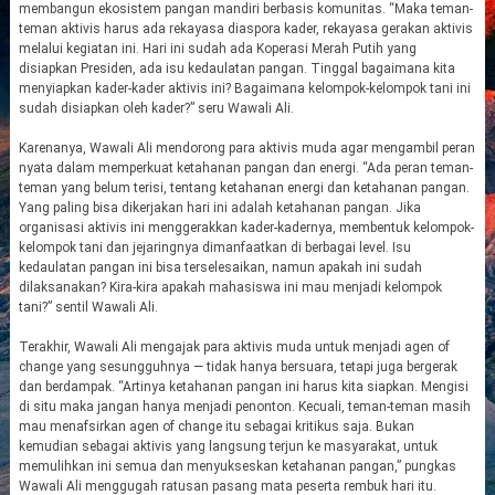
membangun ekosistem pangan mandiri berbasis komunitas. “Maka teman-
teman aktivis harus ada rekayasa diaspora kader, rekayasa gerakan aktivis
melalui kegiatan ini. Hari ini sudah ada Koperasi Merah Putih yang
disiapkan Presiden, ada isu kedaulatan pangan. Tinggal bagaimana kita
menyiapkan kader-kader aktivis ini? Bagaimana kelompok-kelompok tani ini
sudah disiapkan oleh kader?” seru Wawali Ali.
Karenanya, Wawali Ali mendorong para aktivis muda agar mengambil peran
nyata dalam memperkuat ketahanan pangan dan energi. “Ada peran teman-
teman yang belum terisi, tentang ketahanan energi dan ketahanan pangan.
Yang paling bisa dikerjakan hari ini adalah ketahanan pangan. Jika
organisasi aktivis ini menggerakkan kader-kadernya, membentuk kelompok-
kelompok tani dan jejaringnya dimanfaatkan di berbagai level. Isu
kedaulatan pangan ini bisa terselesaikan, namun apakah ini sudah
dilaksanakan? Kira-kira apakah mahasiswa ini mau menjadi kelompok
tani?” sentil Wawali Ali.
Terakhir, Wawali Ali mengajak para aktivis muda untuk menjadi agen of
change yang sesungguhnya — tidak hanya bersuara, tetapi juga bergerak
dan berdampak. “Artinya ketahanan pangan ini harus kita siapkan. Mengisi
di situ maka jangan hanya menjadi penonton. Kecuali, teman-teman masih
mau menafsirkan agen of change itu sebagai kritikus saja. Bukan
kemudian sebagai aktivis yang langsung terjun ke masyarakat, untuk
memulihkan ini semua dan menyukseskan ketahanan pangan,” pungkas
Wawali Ali menggugah ratusan pasang mata peserta rembuk hari itu.