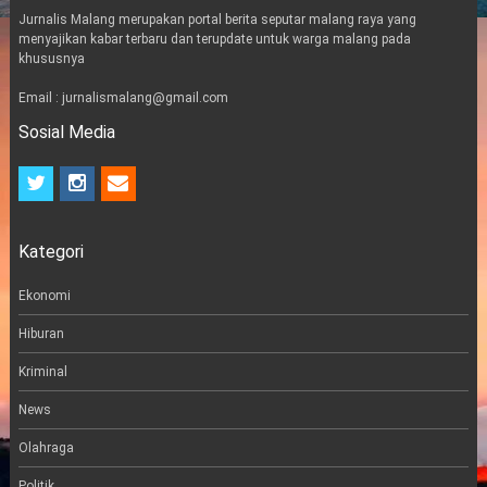
Jurnalis Malang merupakan portal berita seputar malang raya yang
menyajikan kabar terbaru dan terupdate untuk warga malang pada
khususnya
Email : jurnalismalang@gmail.com
Sosial Media
t
i
e
w
n
m
i
s
a
t
t
i
Kategori
t
a
l
e
g
r
r
Ekonomi
a
m
Hiburan
Kriminal
News
Olahraga
Politik