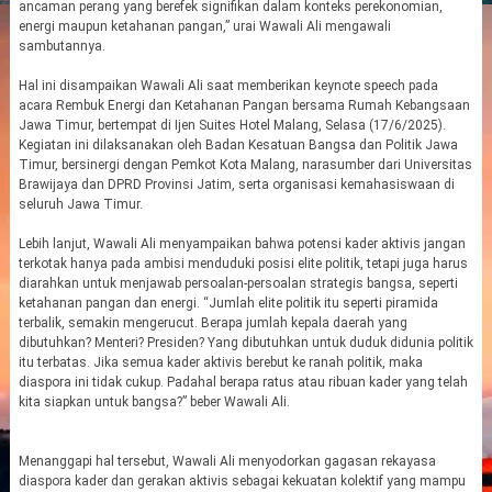
ancaman perang yang berefek signifikan dalam konteks perekonomian,
energi maupun ketahanan pangan,” urai Wawali Ali mengawali
sambutannya.
Hal ini disampaikan Wawali Ali saat memberikan keynote speech pada
acara Rembuk Energi dan Ketahanan Pangan bersama Rumah Kebangsaan
Jawa Timur, bertempat di Ijen Suites Hotel Malang, Selasa (17/6/2025).
Kegiatan ini dilaksanakan oleh Badan Kesatuan Bangsa dan Politik Jawa
Timur, bersinergi dengan Pemkot Kota Malang, narasumber dari Universitas
Brawijaya dan DPRD Provinsi Jatim, serta organisasi kemahasiswaan di
seluruh Jawa Timur.
Lebih lanjut, Wawali Ali menyampaikan bahwa potensi kader aktivis jangan
terkotak hanya pada ambisi menduduki posisi elite politik, tetapi juga harus
diarahkan untuk menjawab persoalan-persoalan strategis bangsa, seperti
ketahanan pangan dan energi. “Jumlah elite politik itu seperti piramida
terbalik, semakin mengerucut. Berapa jumlah kepala daerah yang
dibutuhkan? Menteri? Presiden? Yang dibutuhkan untuk duduk didunia politik
itu terbatas. Jika semua kader aktivis berebut ke ranah politik, maka
diaspora ini tidak cukup. Padahal berapa ratus atau ribuan kader yang telah
kita siapkan untuk bangsa?” beber Wawali Ali.
Menanggapi hal tersebut, Wawali Ali menyodorkan gagasan rekayasa
diaspora kader dan gerakan aktivis sebagai kekuatan kolektif yang mampu