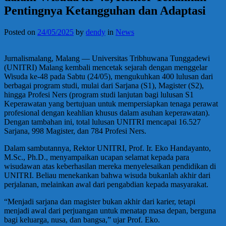
Pentingnya Ketangguhan dan Adaptasi
Posted on
24/05/2025
by
dendy
in
News
Jurnalismalang, Malang — Universitas Tribhuwana Tunggadewi
(UNITRI) Malang kembali mencetak sejarah dengan menggelar
Wisuda ke-48 pada Sabtu (24/05), mengukuhkan 400 lulusan dari
berbagai program studi, mulai dari Sarjana (S1), Magister (S2),
hingga Profesi Ners (program studi lanjutan bagi lulusan S1
Keperawatan yang bertujuan untuk mempersiapkan tenaga perawat
profesional dengan keahlian khusus dalam asuhan keperawatan).
Dengan tambahan ini, total lulusan UNITRI mencapai 16.527
Sarjana, 998 Magister, dan 784 Profesi Ners.
Dalam sambutannya, Rektor UNITRI, Prof. Ir. Eko Handayanto,
M.Sc., Ph.D., menyampaikan ucapan selamat kepada para
wisudawan atas keberhasilan mereka menyelesaikan pendidikan di
UNITRI. Beliau menekankan bahwa wisuda bukanlah akhir dari
perjalanan, melainkan awal dari pengabdian kepada masyarakat.
“Menjadi sarjana dan magister bukan akhir dari karier, tetapi
menjadi awal dari perjuangan untuk menatap masa depan, berguna
bagi keluarga, nusa, dan bangsa,” ujar Prof. Eko.