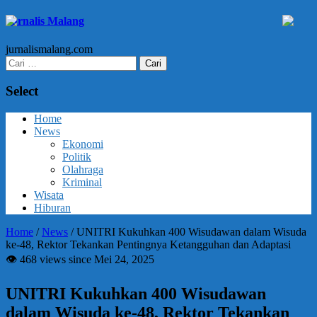
Jurnalis Malang
jurnalismalang.com
Cari
untuk:
Select
Home
News
Ekonomi
Politik
Olahraga
Kriminal
Wisata
Hiburan
Home
/
News
/
UNITRI Kukuhkan 400 Wisudawan dalam Wisuda
ke-48, Rektor Tekankan Pentingnya Ketangguhan dan Adaptasi
👁 468 views since Mei 24, 2025
UNITRI Kukuhkan 400 Wisudawan
dalam Wisuda ke-48, Rektor Tekankan