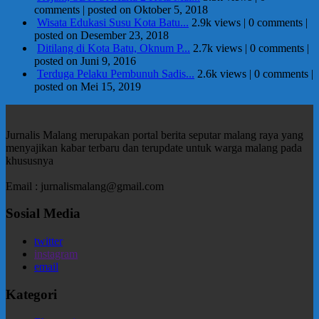
comments
|
posted on Oktober 5, 2018
Wisata Edukasi Susu Kota Batu...
2.9k views
|
0 comments
|
posted on Desember 23, 2018
Ditilang di Kota Batu, Oknum P...
2.7k views
|
0 comments
|
posted on Juni 9, 2016
Terduga Pelaku Pembunuh Sadis...
2.6k views
|
0 comments
|
posted on Mei 15, 2019
Jurnalis Malang merupakan portal berita seputar malang raya yang
menyajikan kabar terbaru dan terupdate untuk warga malang pada
khususnya
Email : jurnalismalang@gmail.com
Sosial Media
twitter
instagram
email
Kategori