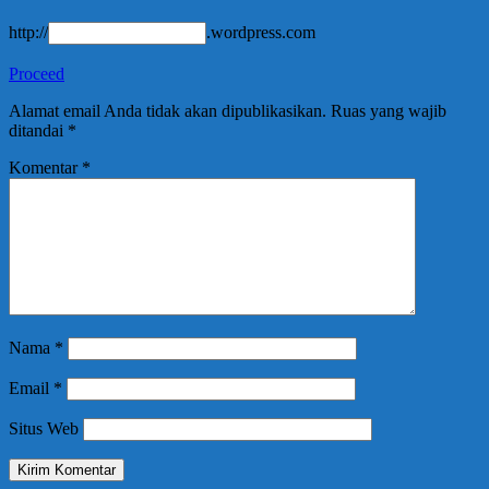
http://
.wordpress.com
Proceed
Alamat email Anda tidak akan dipublikasikan.
Ruas yang wajib
ditandai
*
Komentar
*
Nama
*
Email
*
Situs Web