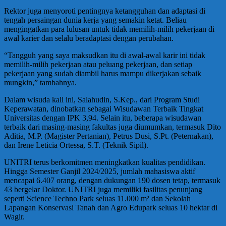
Rektor juga menyoroti pentingnya ketangguhan dan adaptasi di
tengah persaingan dunia kerja yang semakin ketat. Beliau
mengingatkan para lulusan untuk tidak memilih-milih pekerjaan di
awal karier dan selalu beradaptasi dengan perubahan.
“Tangguh yang saya maksudkan itu di awal-awal karir ini tidak
memilih-milih pekerjaan atau peluang pekerjaan, dan setiap
pekerjaan yang sudah diambil harus mampu dikerjakan sebaik
mungkin,” tambahnya.
Dalam wisuda kali ini, Salahudin, S.Kep., dari Program Studi
Keperawatan, dinobatkan sebagai Wisudawan Terbaik Tingkat
Universitas dengan IPK 3,94. Selain itu, beberapa wisudawan
terbaik dari masing-masing fakultas juga diumumkan, termasuk Dito
Aditia, M.P. (Magister Pertanian), Petrus Dusi, S.Pt. (Peternakan),
dan Irene Leticia Ortessa, S.T. (Teknik Sipil).
UNITRI terus berkomitmen meningkatkan kualitas pendidikan.
Hingga Semester Ganjil 2024/2025, jumlah mahasiswa aktif
mencapai 6.407 orang, dengan dukungan 190 dosen tetap, termasuk
43 bergelar Doktor. UNITRI juga memiliki fasilitas penunjang
seperti Science Techno Park seluas 11.000 m² dan Sekolah
Lapangan Konservasi Tanah dan Agro Edupark seluas 10 hektar di
Wagir.