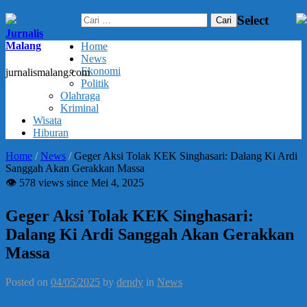
Cari
Select
untuk:
Jurnalis
Malang
Home
News
Ekonomi
jurnalismalang.com
Politik
Olahraga
Kriminal
Wisata
Hiburan
Home
/
News
/
Geger Aksi Tolak KEK Singhasari: Dalang Ki Ardi
Sanggah Akan Gerakkan Massa
👁 578 views since Mei 4, 2025
Geger Aksi Tolak KEK Singhasari:
Dalang Ki Ardi Sanggah Akan Gerakkan
Massa
Posted on
04/05/2025
by
dendy
in
News