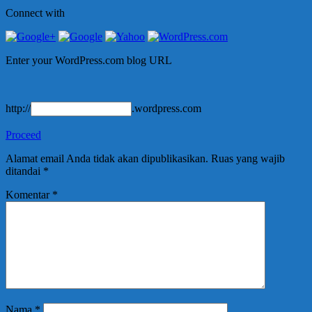
Connect with
Enter your WordPress.com blog URL
http://
.wordpress.com
Proceed
Alamat email Anda tidak akan dipublikasikan.
Ruas yang wajib
ditandai
*
Komentar
*
Nama
*