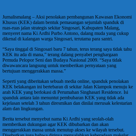
Jurnalismalang – Aksi penolakan pembangunan Kawasan Ekonomi
Khusus (KEK) dalam bentuk pemasangan sejumlah spanduk di
ruas-ruas jalan strategis sekitar Singosari, Kabupaten Malang,
menyeret nama Ki Ardhi Purbo Antono, dalang muda yang cukup
dikenal di kalangan warga Singosari, terutama para santri.
“Saya tinggal di Singosari baru 7 tahun, terus terang saya tidak tahu
KEK itu ada di mana,” terang dalang penyabet penghargaan
Pemuda Pelopor Seni dan Budaya Nasional 2009. “Saya tidak
diwawancara langsung untuk memberikan pernyataan yang
bertujuan menggerakkan massa.”
Seperti yang diberitakan sebuah media online, spanduk penolakan
KEK belakangan ini bertebaran di sekitar Jalan Klampok menuju ke
arah KEK yang berlokasi di Perumahan Singhasari Residence. Isi
spanduk antara lain menuntut pembubaran KEK yang tidak ada
kejelasan setelah 3 tahun diresmikan dan dinilai merusak kelestarian
alam dan lingkungan.
Berita tersebut menyebut nama Ki Ardhi yang seolah-olah
memberikan dukungan agar KEK dibubarkan dan akan
menggerakkan massa untuk menutup akses ke wilayah tersebut.
Disebutkan juga bahwa dirinya menyalahkan keberadaan makelar