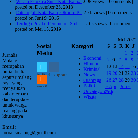
Wisata Edukasi Susu Kota Batu...
2.9k views
|
0 comments
|
posted on Desember 23, 2018
Ditilang di Kota Batu, Oknum P...
2.7k views
|
0 comments
|
posted on Juni 9, 2016
Terduga Pelaku Pembunuh Sadis...
2.6k views
|
0 comments
|
posted on Mei 15, 2019
Mei 2025
Sosial
Kategori
S
S
R
K
J
Media
1
2
Jurnalis
Ekonomi
5
6
7
8
9
Malang
Hiburan
merupakan
12
13
14
15
16
Kriminal
portal berita
19
20
21
22
23
twitter
instagram
News
seputar malang
26
27
28
29
30
Olahraga
raya yang
Politik
« Apr
Jun »
email
menyajikan
Uncategorized
Top
kabar terbaru
Wisata
dan terupdate
untuk warga
malang pada
khususnya
Email :
jurnalismalang@gmail.com