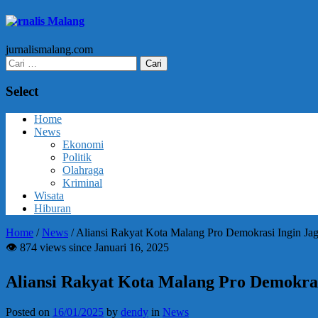
Jurnalis Malang
jurnalismalang.com
Cari
untuk:
Select
Home
News
Ekonomi
Politik
Olahraga
Kriminal
Wisata
Hiburan
Home
/
News
/
Aliansi Rakyat Kota Malang Pro Demokrasi Ingin Ja
👁 874 views since Januari 16, 2025
Aliansi Rakyat Kota Malang Pro Demokras
Posted on
16/01/2025
by
dendy
in
News