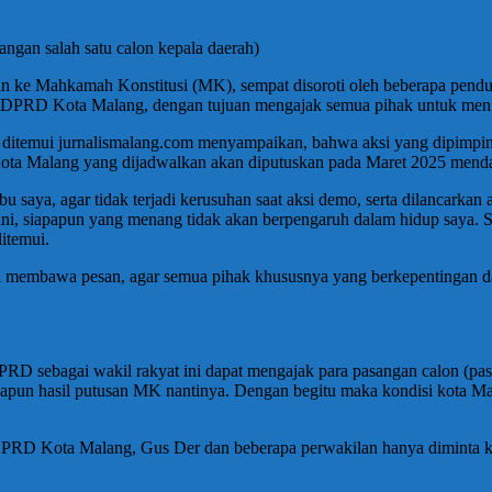
ngan salah satu calon kepala daerah)
n ke Mahkamah Konstitusi (MK), sempat disoroti oleh beberapa penduk
 DPRD Kota Malang, dengan tujuan mengajak semua pihak untuk meng
t ditemui jurnalismalang.com menyampaikan, bahwa aksi yang dipimpin
Kota Malang yang dijadwalkan akan diputuskan pada Maret 2025 mend
u saya, agar tidak terjadi kerusuhan saat aksi demo, serta dilancark
ini, siapapun yang menang tidak akan berpengaruh dalam hidup saya.
itemui.
ni membawa pesan, agar semua pihak khususnya yang berkepentingan d
D sebagai wakil rakyat ini dapat mengajak para pasangan calon (pa
pun hasil putusan MK nantinya. Dengan begitu maka kondisi kota Ma
a DPRD Kota Malang, Gus Der dan beberapa perwakilan hanya diminta