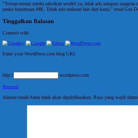
“Teman-teman media saksikan sendiri ya, tidak ada satupun anggo
paska keputusan MK. Tidak ada maksud lain dari kami,” sesal Gus D
Tinggalkan Balasan
Connect with
Enter your WordPress.com blog URL
http://
.wordpress.com
Proceed
Alamat email Anda tidak akan dipublikasikan.
Ruas yang wajib ditan