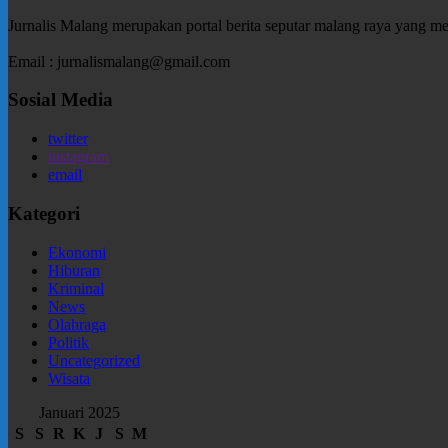
Jurnalis Malang merupakan portal berita seputar malang raya yang m
Email : jurnalismalang@gmail.com
Sosial Media
twitter
instagram
email
Kategori
Ekonomi
Hiburan
Kriminal
News
Olahraga
Politik
Uncategorized
Wisata
Januari 2025
S
S
R
K
J
S
M