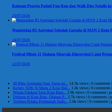
Ratusan Peserta Padati Fun Run dan Walk Dies Natalis k
25/07/2026
Wamendag RI Apresiasi Sekolah Garuda di MAN 2 Kota M
24/07/2026
Festival Mbois 11 Malang Menyala Diproyeksi Catat Perpu
22/07/2026
Berita Terpopuler
40 Ribu Aremania Siap Turun ke...
14.5k views
|
0 comments
Kejam, SDK St Maria 2 Kota Mal...
3.3k views
|
0 comments
Wisata Edukasi Susu Kota Batu...
2.9k views
|
0 comments
|
p
Ditilang di Kota Batu, Oknum P...
2.7k views
|
0 comments
|
p
Terduga Pelaku Pembunuh Sadis...
2.6k views
|
0 comments
|