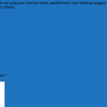
ta dewan yang mau menemui kami, padahal kami cuma berharap anggot
er. (DnD)
dai
*