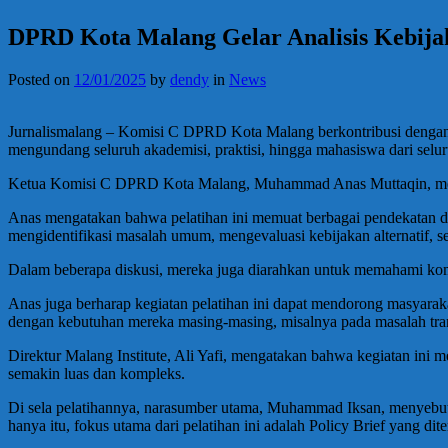
DPRD Kota Malang Gelar Analisis Kebijak
Posted on
12/01/2025
by
dendy
in
News
Jurnalismalang – Komisi C DPRD Kota Malang berkontribusi dengan 
mengundang seluruh akademisi, praktisi, hingga mahasiswa dari sel
Ketua Komisi C DPRD Kota Malang, Muhammad Anas Muttaqin, mengat
Anas mengatakan bahwa pelatihan ini memuat berbagai pendekatan dalam
mengidentifikasi masalah umum, mengevaluasi kebijakan alternatif, 
Dalam beberapa diskusi, mereka juga diarahkan untuk memahami kompl
Anas juga berharap kegiatan pelatihan ini dapat mendorong masyar
dengan kebutuhan mereka masing-masing, misalnya pada masalah tran
Direktur Malang Institute, Ali Yafi, mengatakan bahwa kegiatan ini 
semakin luas dan kompleks.
Di sela pelatihannya, narasumber utama, Muhammad Iksan, menyebut
hanya itu, fokus utama dari pelatihan ini adalah Policy Brief yang di