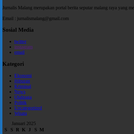
Jurnalis Malang merupakan portal berita seputar malang raya yang m
Email : jurnalismalang@gmail.com
Sosial Media
twitter
instagram
email
Kategori
Ekonomi
Hiburan
Kriminal
News
Olahraga
Politik
Uncategorized
Wisata
Januari 2025
S
S
R
K
J
S
M