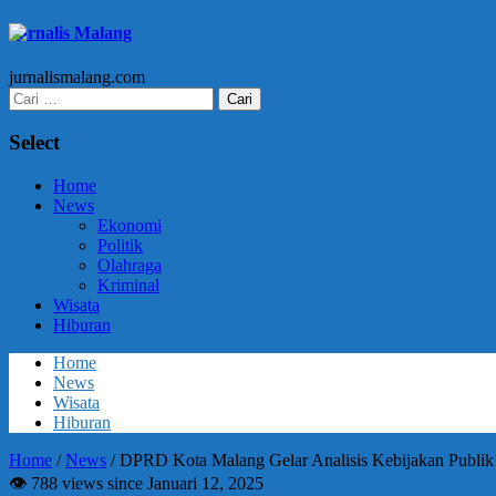
Jurnalis Malang
jurnalismalang.com
Cari
untuk:
Select
Home
News
Ekonomi
Politik
Olahraga
Kriminal
Wisata
Hiburan
Home
News
Wisata
Hiburan
Home
/
News
/
DPRD Kota Malang Gelar Analisis Kebijakan Publik 
👁 788 views since Januari 12, 2025