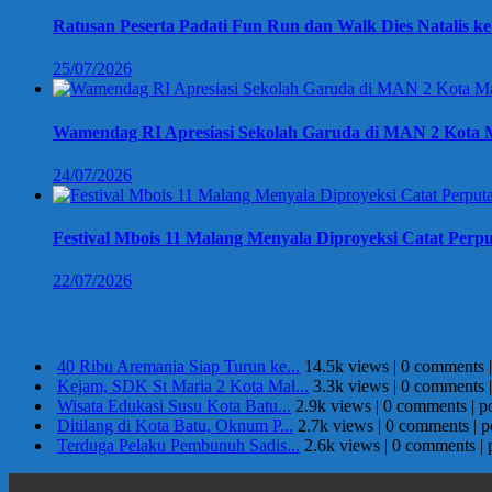
Ratusan Peserta Padati Fun Run dan Walk Dies Natalis k
25/07/2026
Wamendag RI Apresiasi Sekolah Garuda di MAN 2 Kota M
24/07/2026
Festival Mbois 11 Malang Menyala Diproyeksi Catat Perpu
22/07/2026
Berita Terpopuler
40 Ribu Aremania Siap Turun ke...
14.5k views
|
0 comments
Kejam, SDK St Maria 2 Kota Mal...
3.3k views
|
0 comments
Wisata Edukasi Susu Kota Batu...
2.9k views
|
0 comments
|
p
Ditilang di Kota Batu, Oknum P...
2.7k views
|
0 comments
|
p
Terduga Pelaku Pembunuh Sadis...
2.6k views
|
0 comments
|