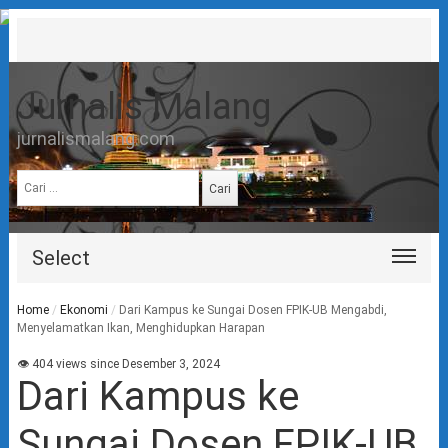
Jurnalis Malang
jurnalismalang.com
Cari
untuk:
Select
Home
/
Ekonomi
/
Dari Kampus ke Sungai Dosen FPIK-UB Mengabdi,
Menyelamatkan Ikan, Menghidupkan Harapan
👁 404 views since Desember 3, 2024
Dari Kampus ke
Sungai Dosen FPIK-UB