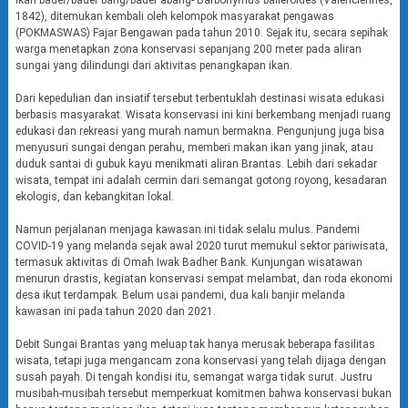
ikan bader/bader bang/bader abang- Barbonymus balleroides (Valenciennes,
1842), ditemukan kembali oleh kelompok masyarakat pengawas
(POKMASWAS) Fajar Bengawan pada tahun 2010. Sejak itu, secara sepihak
warga menetapkan zona konservasi sepanjang 200 meter pada aliran
sungai yang dilindungi dari aktivitas penangkapan ikan.
Dari kepedulian dan insiatif tersebut terbentuklah destinasi wisata edukasi
berbasis masyarakat. Wisata konservasi ini kini berkembang menjadi ruang
edukasi dan rekreasi yang murah namun bermakna. Pengunjung juga bisa
menyusuri sungai dengan perahu, memberi makan ikan yang jinak, atau
duduk santai di gubuk kayu menikmati aliran Brantas. Lebih dari sekadar
wisata, tempat ini adalah cermin dari semangat gotong royong, kesadaran
ekologis, dan kebangkitan lokal.
Namun perjalanan menjaga kawasan ini tidak selalu mulus. Pandemi
COVID-19 yang melanda sejak awal 2020 turut memukul sektor pariwisata,
termasuk aktivitas di Omah Iwak Badher Bank. Kunjungan wisatawan
menurun drastis, kegiatan konservasi sempat melambat, dan roda ekonomi
desa ikut terdampak. Belum usai pandemi, dua kali banjir melanda
kawasan ini pada tahun 2020 dan 2021.
Debit Sungai Brantas yang meluap tak hanya merusak beberapa fasilitas
wisata, tetapi juga mengancam zona konservasi yang telah dijaga dengan
susah payah. Di tengah kondisi itu, semangat warga tidak surut. Justru
musibah-musibah tersebut memperkuat komitmen bahwa konservasi bukan