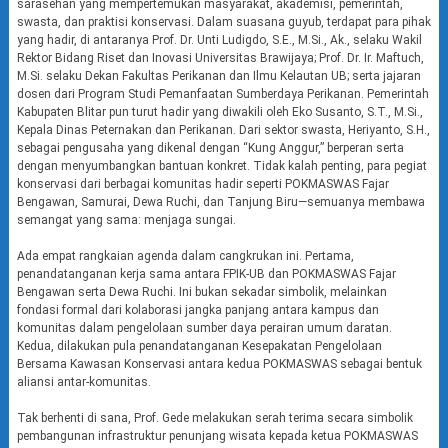
sarasehan yang mempertemukan masyarakat, akademisi, pemerintah,
swasta, dan praktisi konservasi. Dalam suasana guyub, terdapat para pihak
yang hadir, di antaranya Prof. Dr. Unti Ludigdo, S.E., M.Si., Ak., selaku Wakil
Rektor Bidang Riset dan Inovasi Universitas Brawijaya; Prof. Dr. Ir. Maftuch,
M.Si. selaku Dekan Fakultas Perikanan dan Ilmu Kelautan UB; serta jajaran
dosen dari Program Studi Pemanfaatan Sumberdaya Perikanan. Pemerintah
Kabupaten Blitar pun turut hadir yang diwakili oleh Eko Susanto, S.T., M.Si.,
Kepala Dinas Peternakan dan Perikanan. Dari sektor swasta, Heriyanto, S.H.,
sebagai pengusaha yang dikenal dengan “Kung Anggur,” berperan serta
dengan menyumbangkan bantuan konkret. Tidak kalah penting, para pegiat
konservasi dari berbagai komunitas hadir seperti POKMASWAS Fajar
Bengawan, Samurai, Dewa Ruchi, dan Tanjung Biru—semuanya membawa
semangat yang sama: menjaga sungai.
Ada empat rangkaian agenda dalam cangkrukan ini. Pertama,
penandatanganan kerja sama antara FPIK-UB dan POKMASWAS Fajar
Bengawan serta Dewa Ruchi. Ini bukan sekadar simbolik, melainkan
fondasi formal dari kolaborasi jangka panjang antara kampus dan
komunitas dalam pengelolaan sumber daya perairan umum daratan.
Kedua, dilakukan pula penandatanganan Kesepakatan Pengelolaan
Bersama Kawasan Konservasi antara kedua POKMASWAS sebagai bentuk
aliansi antar-komunitas.
Tak berhenti di sana, Prof. Gede melakukan serah terima secara simbolik
pembangunan infrastruktur penunjang wisata kepada ketua POKMASWAS