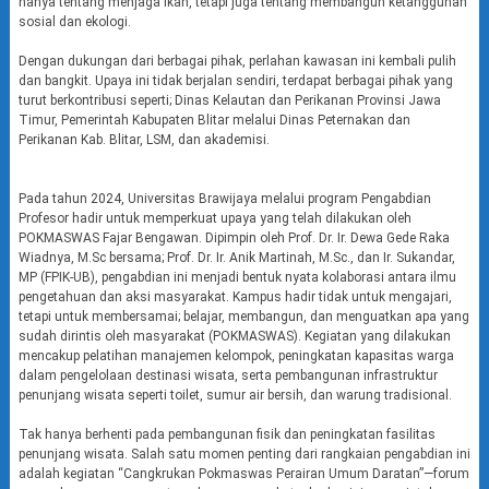
hanya tentang menjaga ikan, tetapi juga tentang membangun ketangguhan
sosial dan ekologi.
Dengan dukungan dari berbagai pihak, perlahan kawasan ini kembali pulih
dan bangkit. Upaya ini tidak berjalan sendiri, terdapat berbagai pihak yang
turut berkontribusi seperti; Dinas Kelautan dan Perikanan Provinsi Jawa
Timur, Pemerintah Kabupaten Blitar melalui Dinas Peternakan dan
Perikanan Kab. Blitar, LSM, dan akademisi.
Pada tahun 2024, Universitas Brawijaya melalui program Pengabdian
Profesor hadir untuk memperkuat upaya yang telah dilakukan oleh
POKMASWAS Fajar Bengawan. Dipimpin oleh Prof. Dr. Ir. Dewa Gede Raka
Wiadnya, M.Sc bersama; Prof. Dr. Ir. Anik Martinah, M.Sc., dan Ir. Sukandar,
MP (FPIK-UB), pengabdian ini menjadi bentuk nyata kolaborasi antara ilmu
pengetahuan dan aksi masyarakat. Kampus hadir tidak untuk mengajari,
tetapi untuk membersamai; belajar, membangun, dan menguatkan apa yang
sudah dirintis oleh masyarakat (POKMASWAS). Kegiatan yang dilakukan
mencakup pelatihan manajemen kelompok, peningkatan kapasitas warga
dalam pengelolaan destinasi wisata, serta pembangunan infrastruktur
penunjang wisata seperti toilet, sumur air bersih, dan warung tradisional.
Tak hanya berhenti pada pembangunan fisik dan peningkatan fasilitas
penunjang wisata. Salah satu momen penting dari rangkaian pengabdian ini
adalah kegiatan “Cangkrukan Pokmaswas Perairan Umum Daratan”—forum