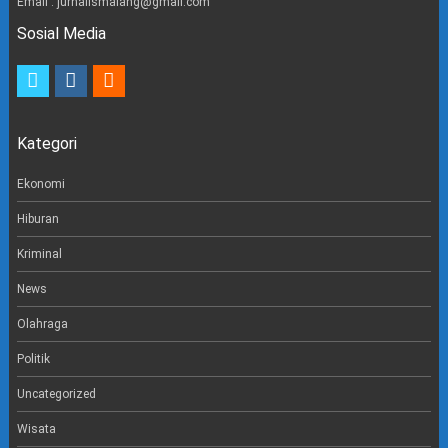
Email : jurnalismalang@gmail.com
Sosial Media
t
i
e
w
n
m
i
s
a
t
t
i
Kategori
t
a
l
e
g
r
r
Ekonomi
a
m
Hiburan
Kriminal
News
Olahraga
Politik
Uncategorized
Wisata