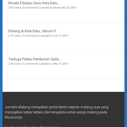
Wisata Edukasi Susu Kota Batu...
2.9k views
|
0 comments
|
posted on Desember 23, 2018
Ditilang di Kota Batu, Oknum P...
2.7k views
|
0 comments
|
posted on Juni 9, 2016
Terduga Pelaku Pembunuh Sadis...
2.6k views
|
0 comments
|
posted on Mei 15, 2019
Jurnalis Malang merupakan portal berita seputar malang raya yang
menyajikan kabar terbaru dan terupdate untuk warga malang pada
khususnya