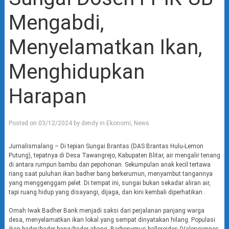
Mengabdi,
Menyelamatkan Ikan,
Menghidupkan
Harapan
Posted on
03/12/2024
by
dendy
in
Ekonomi
,
News
Jurnalismalang – Di tepian Sungai Brantas (DAS Brantas Hulu-Lemon
Putung), tepatnya di Desa Tawangrejo, Kabupaten Blitar, air mengalir tenang
di antara rumpun bambu dan pepohonan. Sekumpulan anak kecil tertawa
riang saat puluhan ikan badher bang berkerumun, menyambut tangannya
yang menggenggam pelet. Di tempat ini, sungai bukan sekadar aliran air,
tapi ruang hidup yang disayangi, dijaga, dan kini kembali diperhatikan .
Omah Iwak Badher Bank menjadi saksi dari perjalanan panjang warga
desa, menyelamatkan ikan lokal yang sempat dinyatakan hilang. Populasi