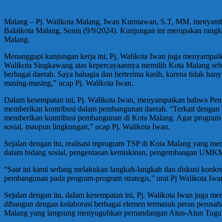
Malang – Pj. Walikota Malang, Iwan Kurniawan, S.T, MM, menyamb
Balaikota Malang, Senin (9/9/2024). Kunjungan ini merupakan rangk
Malang.
Menanggapi kunjungan kerja ini, Pj. Walikota Iwan juga menyampaika
Walikota Singkawang atas kepercayaannya memilih Kota Malang seba
berbagai daerah. Saya bahagia dan berterima kasih, karena tidak hanya
masing-masing,” ucap Pj. Walikota Iwan.
Dalam kesempatan ini, Pj. Walikota Iwan, menyampaikan bahwa Pem
memberikan kontribusi dalam pembangunan daerah. “Terkait dengan 
memberikan kontribusi pembangunan di Kota Malang. Agar program-pr
sosial, maupun lingkungan,” ucap Pj. Walikota Iwan.
Sejalan dengan itu, realisasi mprogram TSP di Kota Malang yang me
dalam bidang sosial, pengentasan kemiskinan, pengembangan UMKM,
“Saat ini kami sedang melakukan langkah-langkah dan diskusi konkre
pembangunan pada program-program strategis,” urai Pj Walikota Iwa
Sejalan dengan itu, dalam kesempatan ini, Pj. Walikota Iwan juga 
dibangun dengan kolaborasi berbagai elemen termasuk peran perusah
Malang yang langsung menyuguhkan pemandangan Alun-Alun Tugu