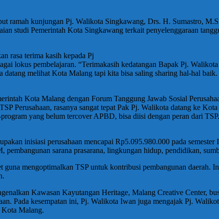
ut ramah kunjungan Pj. Walikota Singkawang, Drs. H. Sumastro, M.
aian studi Pemerintah Kota Singkawang terkait penyelenggaraan tangg
n rasa terima kasih kepada Pj
gai lokus pembelajaran. “Terimakasih kedatangan Bapak Pj. Walikot
 datang melihat Kota Malang tapi kita bisa saling sharing hal-hal baik
erintah Kota Malang dengan Forum Tanggung Jawab Sosial Perusahaan
TSP Perusahaan, rasanya sangat tepat Pak Pj. Walikota datang ke Ko
ogram yang belum tercover APBD, bisa diisi dengan peran dari TSP. 
rupakan inisiasi perusahaan mencapai Rp5.095.980.000 pada semester 
 pembangunan sarana prasarana, lingkungan hidup, pendidikan, sumb
t guna mengoptimalkan TSP untuk kontribusi pembangunan daerah. Ini 
n.
mengenalkan Kawasan Kayutangan Heritage, Malang Creative Center, bu
aan. Pada kesempatan ini, Pj. Walikota Iwan juga mengajak Pj. Walik
 Kota Malang.