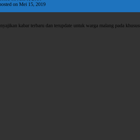
posted on Mei 15, 2019
enyajikan kabar terbaru dan terupdate untuk warga malang pada khusu