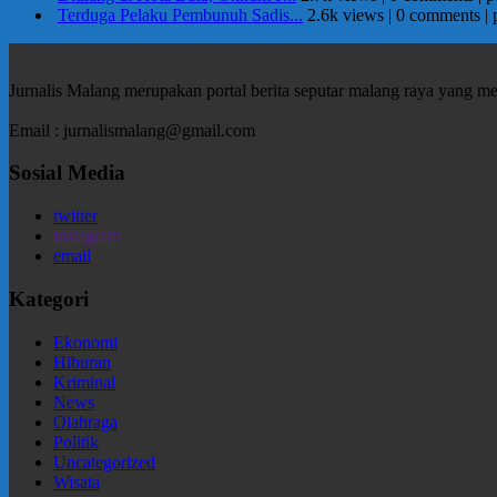
Terduga Pelaku Pembunuh Sadis...
2.6k views
|
0 comments
|
Jurnalis Malang merupakan portal berita seputar malang raya yang m
Email : jurnalismalang@gmail.com
Sosial Media
twitter
instagram
email
Kategori
Ekonomi
Hiburan
Kriminal
News
Olahraga
Politik
Uncategorized
Wisata