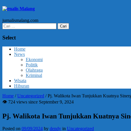
Jurnalis Malang
jurnalismalang.com
Cari
untuk:
Select
Home
News
Ekonomi
Politik
Olahraga
Kriminal
Wisata
Hiburan
Home
/
Uncategorized
/
Pj. Walikota Iwan Tunjukkan Kuatnya Siner
👁 724 views since September 9, 2024
Pj. Walikota Iwan Tunjukkan Kuatnya Sin
Posted on
09/09/2024
by
dendy
in
Uncategorized