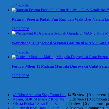
25/07/2026
Ratusan Peserta Padati Fun Run dan Walk Dies Natalis k
25/07/2026
Wamendag RI Apresiasi Sekolah Garuda di MAN 2 Kota M
24/07/2026
Festival Mbois 11 Malang Menyala Diproyeksi Catat Perpu
22/07/2026
Berita Terpopuler
40 Ribu Aremania Siap Turun ke...
14.5k views
|
0 comments
Kejam, SDK St Maria 2 Kota Mal...
3.3k views
|
0 comments
Wisata Edukasi Susu Kota Batu...
2.9k views
|
0 comments
|
p
Ditilang di Kota Batu, Oknum P...
2.7k views
|
0 comments
|
p