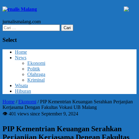
Jurnalis Malang
jurnalismalang.com
Cari
untuk:
Select
Home
News
Ekonomi
Politik
Olahraga
Kriminal
Wisata
Hiburan
Home
/
Ekonomi
/
PIP Kementrian Keuangan Serahkan Perjanjian
Kerjasama Dengan Fakultas Vokasi UB Malang
👁 401 views since September 9, 2024
PIP Kementrian Keuangan Serahkan
Perjanjian Kerjasama Dengan Fakultas