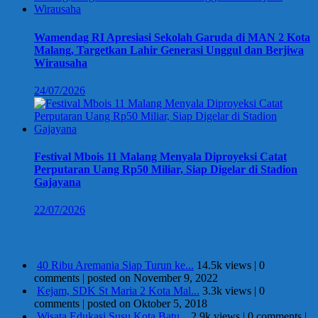
Wamendag RI Apresiasi Sekolah Garuda di MAN 2 Kota
Malang, Targetkan Lahir Generasi Unggul dan Berjiwa
Wirausaha
24/07/2026
Festival Mbois 11 Malang Menyala Diproyeksi Catat
Perputaran Uang Rp50 Miliar, Siap Digelar di Stadion
Gajayana
22/07/2026
Berita Terpopuler
40 Ribu Aremania Siap Turun ke...
14.5k views
|
0
comments
|
posted on November 9, 2022
Kejam, SDK St Maria 2 Kota Mal...
3.3k views
|
0
comments
|
posted on Oktober 5, 2018
Wisata Edukasi Susu Kota Batu...
2.9k views
|
0 comments
|