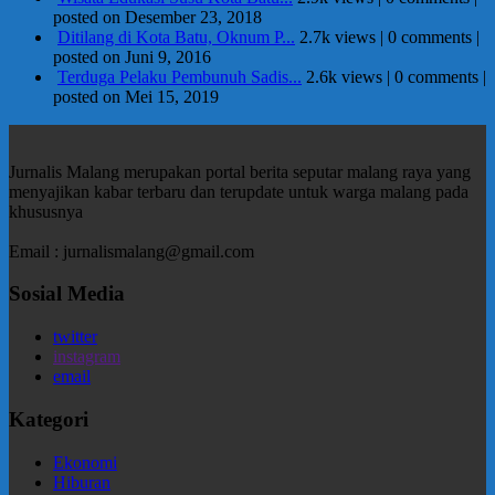
posted on Desember 23, 2018
Ditilang di Kota Batu, Oknum P...
2.7k views
|
0 comments
|
posted on Juni 9, 2016
Terduga Pelaku Pembunuh Sadis...
2.6k views
|
0 comments
|
posted on Mei 15, 2019
Jurnalis Malang merupakan portal berita seputar malang raya yang
menyajikan kabar terbaru dan terupdate untuk warga malang pada
khususnya
Email : jurnalismalang@gmail.com
Sosial Media
twitter
instagram
email
Kategori
Ekonomi
Hiburan