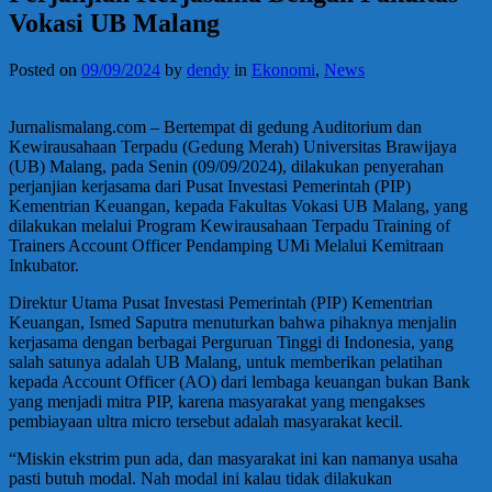
Vokasi UB Malang
Posted on
09/09/2024
by
dendy
in
Ekonomi
,
News
Jurnalismalang.com – Bertempat di gedung Auditorium dan
Kewirausahaan Terpadu (Gedung Merah) Universitas Brawijaya
(UB) Malang, pada Senin (09/09/2024), dilakukan penyerahan
perjanjian kerjasama dari Pusat Investasi Pemerintah (PIP)
Kementrian Keuangan, kepada Fakultas Vokasi UB Malang, yang
dilakukan melalui Program Kewirausahaan Terpadu Training of
Trainers Account Officer Pendamping UMi Melalui Kemitraan
Inkubator.
Direktur Utama Pusat Investasi Pemerintah (PIP) Kementrian
Keuangan, Ismed Saputra menuturkan bahwa pihaknya menjalin
kerjasama dengan berbagai Perguruan Tinggi di Indonesia, yang
salah satunya adalah UB Malang, untuk memberikan pelatihan
kepada Account Officer (AO) dari lembaga keuangan bukan Bank
yang menjadi mitra PIP, karena masyarakat yang mengakses
pembiayaan ultra micro tersebut adalah masyarakat kecil.
“Miskin ekstrim pun ada, dan masyarakat ini kan namanya usaha
pasti butuh modal. Nah modal ini kalau tidak dilakukan