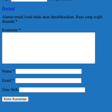
Proceed
Alamat email Anda tidak akan dipublikasikan.
Ruas yang wajib
ditandai
*
Komentar
*
Nama
*
Email
*
Situs Web
Berita Terbaru