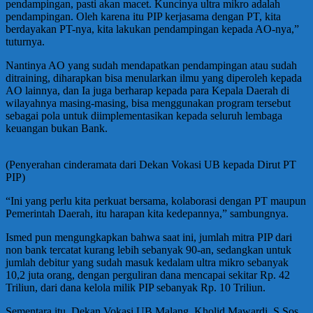
pendampingan, pasti akan macet. Kuncinya ultra mikro adalah
pendampingan. Oleh karena itu PIP kerjasama dengan PT, kita
berdayakan PT-nya, kita lakukan pendampingan kepada AO-nya,”
tuturnya.
Nantinya AO yang sudah mendapatkan pendampingan atau sudah
ditraining, diharapkan bisa menularkan ilmu yang diperoleh kepada
AO lainnya, dan Ia juga berharap kepada para Kepala Daerah di
wilayahnya masing-masing, bisa menggunakan program tersebut
sebagai pola untuk diimplementasikan kepada seluruh lembaga
keuangan bukan Bank.
(Penyerahan cinderamata dari Dekan Vokasi UB kepada Dirut PT
PIP)
“Ini yang perlu kita perkuat bersama, kolaborasi dengan PT maupun
Pemerintah Daerah, itu harapan kita kedepannya,” sambungnya.
Ismed pun mengungkapkan bahwa saat ini, jumlah mitra PIP dari
non bank tercatat kurang lebih sebanyak 90-an, sedangkan untuk
jumlah debitur yang sudah masuk kedalam ultra mikro sebanyak
10,2 juta orang, dengan perguliran dana mencapai sekitar Rp. 42
Triliun, dari dana kelola milik PIP sebanyak Rp. 10 Triliun.
Sementara itu, Dekan Vokasi UB Malang, Kholid Mawardi, S.Sos.,