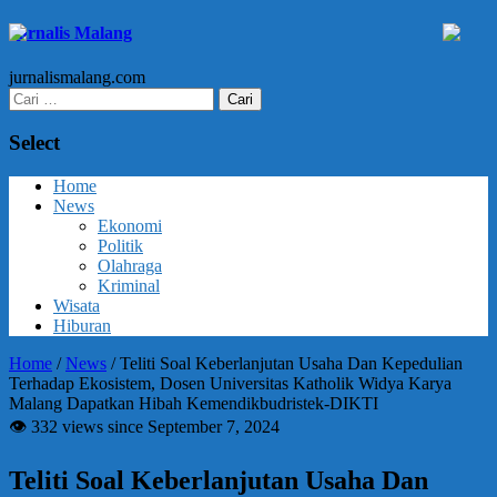
Jurnalis Malang
jurnalismalang.com
Cari
untuk:
Select
Home
News
Ekonomi
Politik
Olahraga
Kriminal
Wisata
Hiburan
Home
/
News
/
Teliti Soal Keberlanjutan Usaha Dan Kepedulian
Terhadap Ekosistem, Dosen Universitas Katholik Widya Karya
Malang Dapatkan Hibah Kemendikbudristek-DIKTI
👁 332 views since September 7, 2024
Teliti Soal Keberlanjutan Usaha Dan