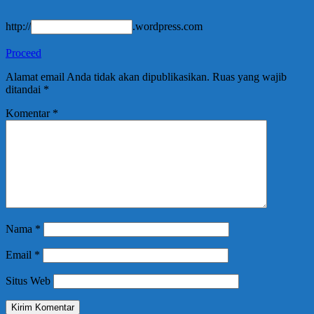
http://
.wordpress.com
Proceed
Alamat email Anda tidak akan dipublikasikan.
Ruas yang wajib
ditandai
*
Komentar
*
Nama
*
Email
*
Situs Web