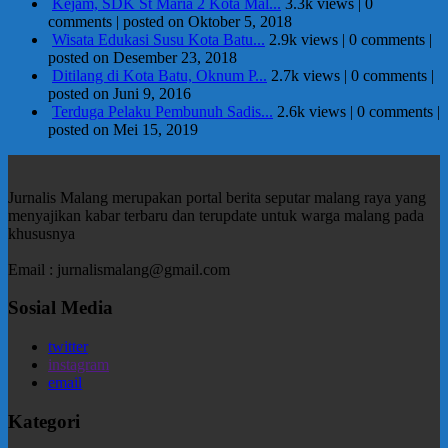
Kejam, SDK St Maria 2 Kota Mal...
3.3k views
|
0
comments
|
posted on Oktober 5, 2018
Wisata Edukasi Susu Kota Batu...
2.9k views
|
0 comments
|
posted on Desember 23, 2018
Ditilang di Kota Batu, Oknum P...
2.7k views
|
0 comments
|
posted on Juni 9, 2016
Terduga Pelaku Pembunuh Sadis...
2.6k views
|
0 comments
|
posted on Mei 15, 2019
Jurnalis Malang merupakan portal berita seputar malang raya yang
menyajikan kabar terbaru dan terupdate untuk warga malang pada
khususnya
Email : jurnalismalang@gmail.com
Sosial Media
twitter
instagram
email
Kategori