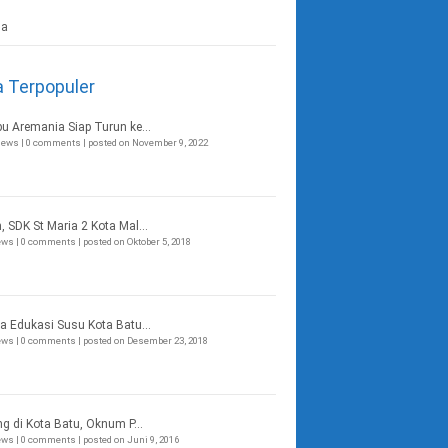
a Terpopuler
bu Aremania Siap Turun ke...
views
|
0 comments
|
posted on November 9, 2022
, SDK St Maria 2 Kota Mal...
iews
|
0 comments
|
posted on Oktober 5, 2018
a Edukasi Susu Kota Batu...
iews
|
0 comments
|
posted on Desember 23, 2018
ng di Kota Batu, Oknum P...
iews
|
0 comments
|
posted on Juni 9, 2016