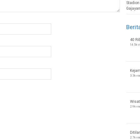
Berit
40 Ri
14.5k 
Kejam
3.3k v
Wisat
2.9k v
Ditila
2.7k v