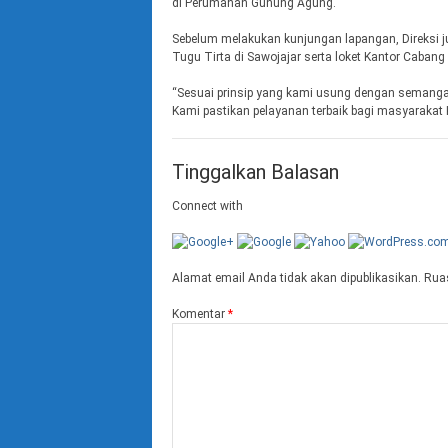
di Perumahan Gunung Agung.
Sebelum melakukan kunjungan lapangan, Direksi 
Tugu Tirta di Sawojajar serta loket Kantor Caban
“Sesuai prinsip yang kami usung dengan semanga
Kami pastikan pelayanan terbaik bagi masyarakat 
Tinggalkan Balasan
Connect with
Alamat email Anda tidak akan dipublikasikan.
Ruas
Komentar
*