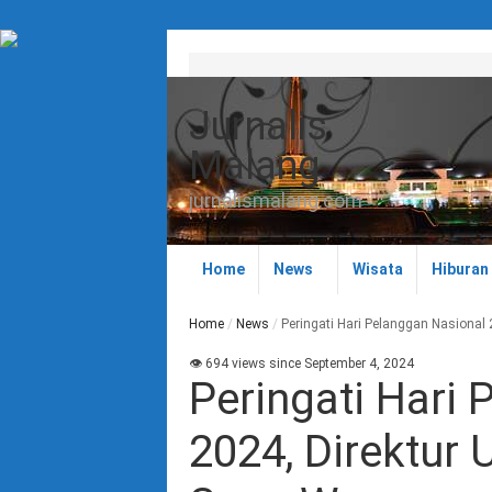
Jurnalis
Malang
jurnalismalang.com
Home
News
Wisata
Hiburan
Home
/
News
/
Peringati Hari Pelanggan Nasional
👁 694 views since September 4, 2024
Peringati Hari
2024, Direktur 