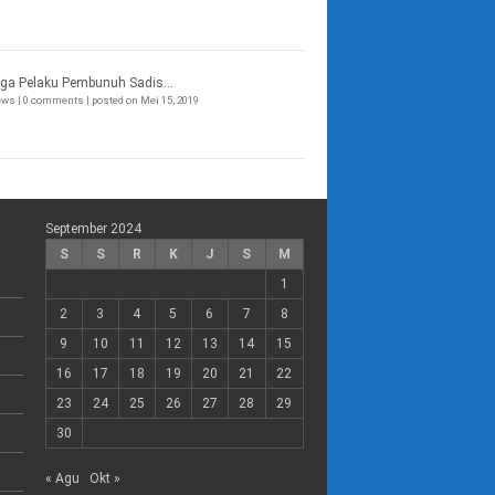
ga Pelaku Pembunuh Sadis...
iews
|
0 comments
|
posted on Mei 15, 2019
September 2024
S
S
R
K
J
S
M
1
2
3
4
5
6
7
8
9
10
11
12
13
14
15
16
17
18
19
20
21
22
23
24
25
26
27
28
29
30
« Agu
Okt »