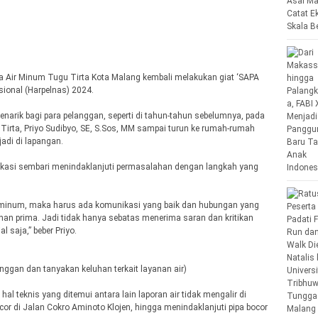
 Air Minum Tugu Tirta Kota Malang kembali melakukan giat ‘SAPA
ional (Harpelnas) 2024.
narik bagi para pelanggan, seperti di tahun-tahun sebelumnya, pada
Tirta, Priyo Sudibyo, SE, S.Sos, MM sampai turun ke rumah-rumah
adi di lapangan.
lokasi sembari menindaklanjuti permasalahan dengan langkah yang
 minum, maka harus ada komunikasi yang baik dan hubungan yang
nan prima. Jadi tidak hanya sebatas menerima saran dan kritikan
 saja,” beber Priyo.
nggan dan tanyakan keluhan terkait layanan air)
l teknis yang ditemui antara lain laporan air tidak mengalir di
r di Jalan Cokro Aminoto Klojen, hingga menindaklanjuti pipa bocor