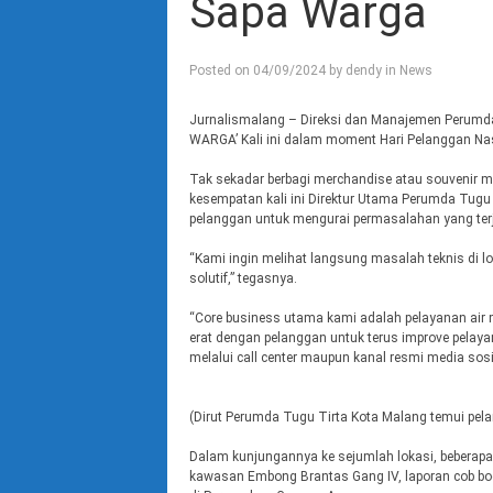
Sapa Warga
Posted on
04/09/2024
by
dendy
in
News
Jurnalismalang – Direksi dan Manajemen Perumda
WARGA’ Kali ini dalam moment Hari Pelanggan Nas
Tak sekadar berbagi merchandise atau souvenir me
kesempatan kali ini Direktur Utama Perumda Tugu 
pelanggan untuk mengurai permasalahan yang terj
“Kami ingin melihat langsung masalah teknis di 
solutif,” tegasnya.
“Core business utama kami adalah pelayanan air
erat dengan pelanggan untuk terus improve pelaya
melalui call center maupun kanal resmi media sosial
(Dirut Perumda Tugu Tirta Kota Malang temui pela
Dalam kunjungannya ke sejumlah lokasi, beberapa ha
kawasan Embong Brantas Gang IV, laporan cob boco