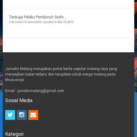
Terduga Pelaku Pembunuh Sadis...
2.6k views
|
0 comments
|
posted on Mei 15, 2019
Jurnalis Malang merupakan portal berita seputar malang raya yang
menyajikan kabar terbaru dan terupdate untuk warga malang pada
khususnya
Email : jurnalismalang@gmail.com
Sosial Media
t
i
e
w
n
m
i
s
a
t
t
i
Kategori
t
a
l