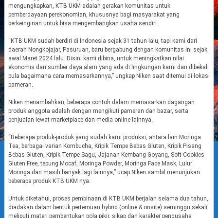
mengungkapkan, KTB UKM adalah gerakan komunitas untuk
pemberdayaan perekonomian, khususnya bagi masyarakat yang
berkeinginan untuk bisa mengembangkan usaha sendiri.
“KTB UKM sudah berdiri di Indonesia sejak 31 tahun lalu, tapi kami dari
daerah Nongkojajar, Pasuruan, baru bergabung dengan komunitas ini sejak
awal Maret 2024 lalu. Disini kami dibina, untuk meningkatkan nilai
ekonomis dari sumber daya alam yang ada di lingkungan kami dan dibekali
pula bagaimana cara memasarkannya,” ungkap Niken saat ditemui di lokasi
pameran.
Niken menambahkan, beberapa contoh dalam memasarkan dagangan
produk anggota adalah dengan mengikuti pameran dan bazar, serta
penjualan lewat marketplace dan media online lainnya.
“Beberapa produk-produk yang sudah kami produksi, antara lain Moringa
Tea, berbagai varian Kombucha, Kripik Tempe Bebas Gluten, Kripik Pisang
Bebas Gluten, Kripik Tempe Sagu, Jajanan Kembang Goyang, Soft Cookies
Gluten Free, tepung Mocaf, Moringa Powder, Moringa Face Mask, Lulur
Moringa dan masih banyak lagi lainnya,” ucap Niken sambil menunjukan
beberapa produk KTB UKM nya.
Untuk diketahui, proses pembinaan di KTB UKM berjalan selama dua tahun,
diadakan dalam bentuk pertemuan hybrid (online & onsite) seminggu sekali,
meliputi materi pembentukan pola pikir, sikap dan karakter pengusaha