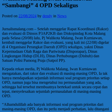
“Sambangi” 4 OPD Sekaligus
Posted on
22/08/2024
by
dendy
in
News
Jurnalismalang.com – Setelah menggelar Rapat Koordinasi (Rakor)
dan evaluasi di Dinsos P3AP2KB dan Diskopindag Kota Malang
pada Selasa (20/08) lalu, Pj Walikota Malang, Iwan Kurniawan,
kembali menggelar Rakor dan evaluasi, yang kali ini (22/08) digelar
di 4 Organisasi Perangkat Daerah (OPD) sekaligus, yakni Dinas
Kepemudaan Olah Raga dan Pariwisata (Disporapar), Dinas
Lingkungan Hidup (DLH), Dinas Perhubungan (Dishub) dan
Satuan Polisi Pamong Praja (Satpol PP).
Kepada rekan media, Pj Walikota Malang, Iwan Kurniawan
mengatakan, dari rakor dan evaluasi di masing-masing OPD, Ia tak
hanya mendapatkan sejumlah informasi soal program prioritas setiap
OPD, namun juga bisa mengetahui isu permasalahan yang ada,
sehingga hal tersebut membuatnya bertekad untuk secara cepat dan
tepat, menyelesaikan sejumlah permasalahan di masing-masing
OPD.
“Alhamdulillah ada banyak informasi soal program prioritas dari
masing-masing OPD, dan itu perlu menjadi perhatian, lalu ditangani