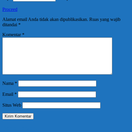
Proceed
Alamat email Anda tidak akan dipublikasikan.
Ruas yang wajib
ditandai
*
Komentar
*
Nama
*
Email
*
Situs Web
Berita Terbaru