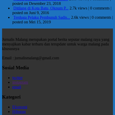
posted on Desember 23, 2018
Ditilang di Kota Batu, Oknum P...
2.7k views
|
0 comments
|
posted on Juni 9, 2016
Terduga Pelaku Pembunuh Sadis...
2.6k views
|
0 comments
|
posted on Mei 15, 2019
Jurnalis Malang merupakan portal berita seputar malang raya yang
menyajikan kabar terbaru dan terupdate untuk warga malang pada
khususnya
Email : jurnalismalang@gmail.com
Sosial Media
twitter
instagram
email
Kategori
Ekonomi
Hiburan