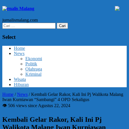
Jurnalis Malang
jurnalismalang.com
Cari
untuk:
Select
Home
News
Ekonomi
Politik
Olahraga
Kriminal
Wisata
Hiburan
Home
/
News
/
Kembali Gelar Rakor, Kali Ini Pj Walikota Malang
Iwan Kurniawan “Sambangi” 4 OPD Sekaligus
👁 506 views since Agustus 22, 2024
Kembali Gelar Rakor, Kali Ini Pj
Walikota Malang Iwan Kurniawan