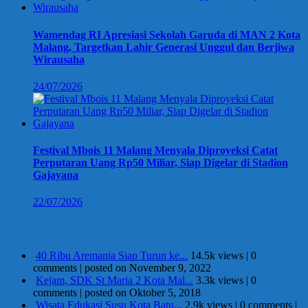
Wamendag RI Apresiasi Sekolah Garuda di MAN 2 Kota
Malang, Targetkan Lahir Generasi Unggul dan Berjiwa
Wirausaha
24/07/2026
Festival Mbois 11 Malang Menyala Diproyeksi Catat
Perputaran Uang Rp50 Miliar, Siap Digelar di Stadion
Gajayana
22/07/2026
Berita Terpopuler
40 Ribu Aremania Siap Turun ke...
14.5k views
|
0
comments
|
posted on November 9, 2022
Kejam, SDK St Maria 2 Kota Mal...
3.3k views
|
0
comments
|
posted on Oktober 5, 2018
Wisata Edukasi Susu Kota Batu...
2.9k views
|
0 comments
|