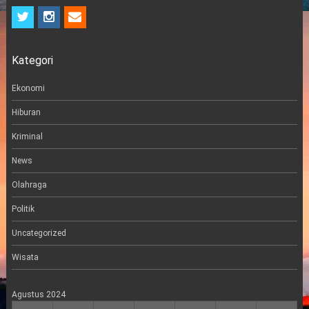
t
i
e
w
n
m
i
s
a
t
t
i
Kategori
t
a
l
e
g
r
r
Ekonomi
a
m
Hiburan
Kriminal
News
Olahraga
Politik
Uncategorized
Wisata
Agustus 2024