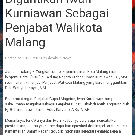
Kurniawan Sebagai
Penjabat Walikota
Malang
Posted on
10/08/2024
by
dendy
in
News
Jurnalismalang – Tongkat estafet kepemimpinan Kota Malang resmi
berganti. Sabtu (10/8) di Gedung Negara Grahadi, Iwan Kurniawan, ST, MM
resmi dilantik menjadi Penjabat Walikota Malang yang baru menggantikan
Dr.Ir. Wahyu Hidayat, MM.
Bersama dengan Penjabat Bupati Magetan, Iwan Kurniawan yang
sebelumnya menjabat sebagai Penjabat Bupati Lebak dilantik langsung oleh
Pj. Gubernur Jawa Timur Adhy Karyono, A.Ks, M.AP.
Menariknya, baik Wahyu dan Iwan, keduanya baru saja mencatatkan
prestasi yang sama yakni mendapatkan apresiasi dari Inspektorat Jenderal
Kementerian Dalam Negeri Republik Indonesia sebagai Penjabat Kepala