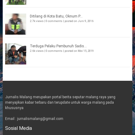
Ditilang di Kota Batu, Oknum P...
2.7k views
|
0 comments
|
posted on Juni 9, 2016
Terduga Pelaku Pembunuh Sadis...
2.6k views
|
0 comments
|
posted on Mei 15, 2019
Jurnalis Malang merupakan portal berita seputar malang raya yang
menyajikan kabar terbaru dan terupdate untuk warga malang pada
khususnya
Email : jurnalismalang@gmail.com
Sosial Media