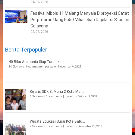
24/07/2026
Festival Mbois 11 Malang Menyala Diproyeksi Catat
Perputaran Uang Rp50 Miliar, Siap Digelar di Stadion
Gajayana
22/07/2026
Berita Terpopuler
40 Ribu Aremania Siap Turun ke...
14.5k views
|
0 comments
|
posted on November 9, 2022
Kejam, SDK St Maria 2 Kota Mal...
3.3k views
|
0 comments
|
posted on Oktober 5, 2018
Wisata Edukasi Susu Kota Batu...
2.9k views
|
0 comments
|
posted on Desember 23, 2018