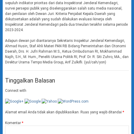
sepuluh indikator prioritas dari data Inspektorat Jenderal Kemendagri,
survei persepsi publik yang diselenggarakan salah satu media nasional,
dan penilaian oleh Dewan Juri. Kriteria Penjabat Kepala Daerah yang
diikutsertakan adalah yang sudah dilakukan evaluasi kinerja oleh
Inspektorat Jenderal Kemendagri pada dua triwulan terakhir selama periode
2023-2024.
Adapun dewan juri diantaranya Sekretaris Inspektur Jenderal Kemendagri,
Ahmad Husin, Staf Ahli Materi PAN RB Bidang Pemerintahan dan Otonomi
Daerah, Drs. H. Jufri Rahman M.S., Ketua Ombudsman RI, Mokhammad
Najih, S.H., M. Hum., Peneliti Utama Politik RI, Prof. Dr. R. Siti Zuhro, MA., dan
Direktur Urama Tempo Media Group, Arif Zulkifli. (yul/cah/yon)
Tinggalkan Balasan
Connect with
Alamat email Anda tidak akan dipublikasikan.
Ruas yang wajib ditandai
*
Komentar
*