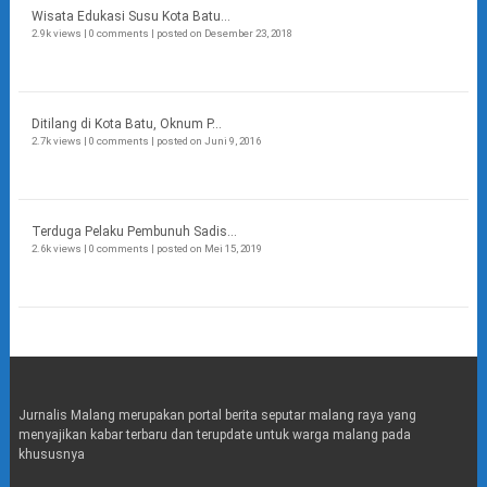
Wisata Edukasi Susu Kota Batu...
2.9k views
|
0 comments
|
posted on Desember 23, 2018
Ditilang di Kota Batu, Oknum P...
2.7k views
|
0 comments
|
posted on Juni 9, 2016
Terduga Pelaku Pembunuh Sadis...
2.6k views
|
0 comments
|
posted on Mei 15, 2019
Jurnalis Malang merupakan portal berita seputar malang raya yang
menyajikan kabar terbaru dan terupdate untuk warga malang pada
khususnya