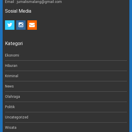
Email : jurnalismalang@gmail.com
Sosial Media
t
i
e
w
n
m
i
s
a
t
t
i
Kategori
t
a
l
e
g
r
r
Ekonomi
a
m
Hiburan
Kriminal
News
Olahraga
Politik
Uncategorized
Wisata