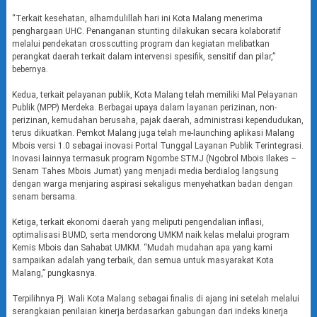
“Terkait kesehatan, alhamdulillah hari ini Kota Malang menerima
penghargaan UHC. Penanganan stunting dilakukan secara kolaboratif
melalui pendekatan crosscutting program dan kegiatan melibatkan
perangkat daerah terkait dalam intervensi spesifik, sensitif dan pilar,”
bebernya.
Kedua, terkait pelayanan publik, Kota Malang telah memiliki Mal Pelayanan
Publik (MPP) Merdeka. Berbagai upaya dalam layanan perizinan, non-
perizinan, kemudahan berusaha, pajak daerah, administrasi kependudukan,
terus dikuatkan. Pemkot Malang juga telah me-launching aplikasi Malang
Mbois versi 1.0 sebagai inovasi Portal Tunggal Layanan Publik Terintegrasi.
Inovasi lainnya termasuk program Ngombe STMJ (Ngobrol Mbois Ilakes –
Senam Tahes Mbois Jumat) yang menjadi media berdialog langsung
dengan warga menjaring aspirasi sekaligus menyehatkan badan dengan
senam bersama.
Ketiga, terkait ekonomi daerah yang meliputi pengendalian inflasi,
optimalisasi BUMD, serta mendorong UMKM naik kelas melalui program
Kemis Mbois dan Sahabat UMKM. “Mudah mudahan apa yang kami
sampaikan adalah yang terbaik, dan semua untuk masyarakat Kota
Malang,” pungkasnya.
Terpilihnya Pj. Wali Kota Malang sebagai finalis di ajang ini setelah melalui
serangkaian penilaian kinerja berdasarkan gabungan dari indeks kinerja