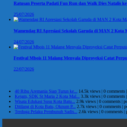
Ratusan Peserta Padati Fun Run dan Walk Dies Natalis k
25/07/2026
Wamendag RI Apresiasi Sekolah Garuda di MAN 2 Kota M
24/07/2026
Festival Mbois 11 Malang Menyala Diproyeksi Catat Perpu
22/07/2026
Berita Terpopuler
40 Ribu Aremania Siap Turun ke...
14.5k views
|
0 comments
Kejam, SDK St Maria 2 Kota Mal...
3.3k views
|
0 comments
Wisata Edukasi Susu Kota Batu...
2.9k views
|
0 comments
|
p
Ditilang di Kota Batu, Oknum P...
2.7k views
|
0 comments
|
p
Terduga Pelaku Pembunuh Sadis...
2.6k views
|
0 comments
|