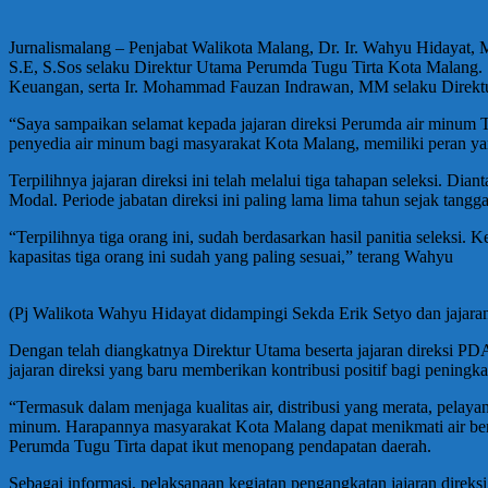
Jurnalismalang – Penjabat Walikota Malang, Dr. Ir. Wahyu Hidaya
S.E, S.Sos selaku Direktur Utama Perumda Tugu Tirta Kota Malang.
Keuangan, serta Ir. Mohammad Fauzan Indrawan, MM selaku Direktu
“Saya sampaikan selamat kepada jajaran direksi Perumda air minum T
penyedia air minum bagi masyarakat Kota Malang, memiliki peran yan
Terpilihnya jajaran direksi ini telah melalui tiga tahapan seleksi. D
Modal. Periode jabatan direksi ini paling lama lima tahun sejak tangg
“Terpilihnya tiga orang ini, sudah berdasarkan hasil panitia seleksi
kapasitas tiga orang ini sudah yang paling sesuai,” terang Wahyu
(Pj Walikota Wahyu Hidayat didampingi Sekda Erik Setyo dan jajaran
Dengan telah diangkatnya Direktur Utama beserta jajaran direksi PDA
jajaran direksi yang baru memberikan kontribusi positif bagi pening
“Termasuk dalam menjaga kualitas air, distribusi yang merata, pelay
minum. Harapannya masyarakat Kota Malang dapat menikmati air bers
Perumda Tugu Tirta dapat ikut menopang pendapatan daerah.
Sebagai informasi, pelaksanaan kegiatan pengangkatan jajaran direk