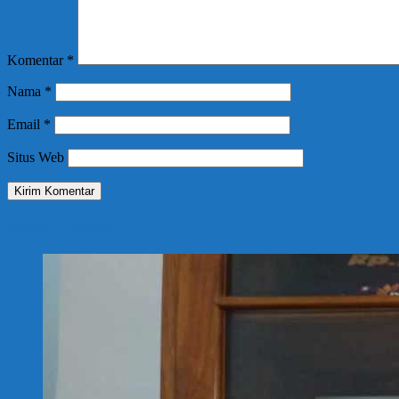
Komentar
*
Nama
*
Email
*
Situs Web
Berita Terbaru