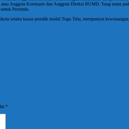
atau Anggota Komisaris dan Anggota Direksi BUMD. Yang mana pada 
 untuk Perumda.
likota selaku kuasa pemilik modal Tugu Tirta, mempunyai kewenangan 
dai
*