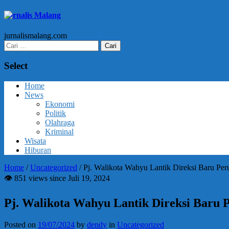
Jurnalis Malang
jurnalismalang.com
Cari
untuk:
Select
Home
News
Ekonomi
Politik
Olahraga
Kriminal
Wisata
Hiburan
Home
/
Uncategorized
/
Pj. Walikota Wahyu Lantik Direksi Baru Pe
👁 851 views since Juli 19, 2024
Pj. Walikota Wahyu Lantik Direksi Baru
Posted on
19/07/2024
by
dendy
in
Uncategorized