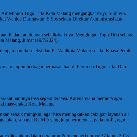
) Air Minum Tugu Tirta Kota Malang mengangkat Priyo Sudibyo,
gkat Wahjoe Darmawan, S.Sos selaku Direktur Administrasi dan
pat dijalankan dengan sebaik-baiknya. Mengingat, Tugu Tirta sebagai
ta Malang, Jumat (19/7/2024).
ra dengan panitia seleksi dan Pj. Walikota Malang selaku Kuasa Pemilik
 bersama maupun berbagai permasalahan di Perumda Tugu Tirta. Dan
rakat nantinya bisa segera teratasi. Karenanya ia meminta agar
bagi masyarakat Kota Malang.
faatkan sebaik mungkin, agar bisa meningkatkan cakupan layanan air
atakan, sebagai BUMD yang juga berorientasi pada profit, agar
 yang ditetapkan dalam peraturan Permendagri nomor 37 tahun 2018