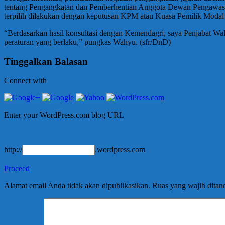
tentang Pengangkatan dan Pemberhentian Anggota Dewan Pengawas 
terpilih dilakukan dengan keputusan KPM atau Kuasa Pemilik Modal
“Berdasarkan hasil konsultasi dengan Kemendagri, saya Penjabat Wa
peraturan yang berlaku,” pungkas Wahyu. (sfr/DnD)
Tinggalkan Balasan
Connect with
Enter your WordPress.com blog URL
http://
.wordpress.com
Proceed
Alamat email Anda tidak akan dipublikasikan.
Ruas yang wajib ditan