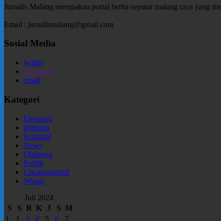
Jurnalis Malang merupakan portal berita seputar malang raya yang m
Email : jurnalismalang@gmail.com
Sosial Media
twitter
instagram
email
Kategori
Ekonomi
Hiburan
Kriminal
News
Olahraga
Politik
Uncategorized
Wisata
Juli 2024
S
S
R
K
J
S
M
1
2
3
4
5
6
7