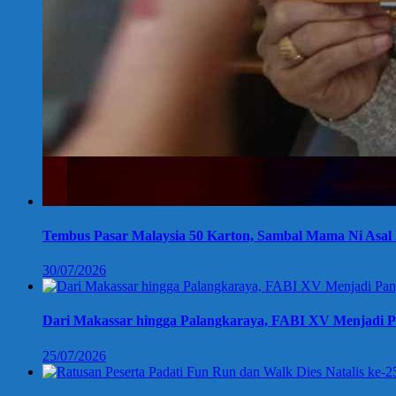
Tembus Pasar Malaysia 50 Karton, Sambal Mama Ni Asal 
30/07/2026
Dari Makassar hingga Palangkaraya, FABI XV Menjadi P
25/07/2026