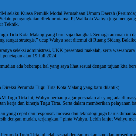
t, MM selaku Kuasa Pemilik Modal Perusahaan Umum Daerah (Perumda
 Selain pengangkatan direktur utama, Pj Walikota Wahyu juga mengan
r Teknik.
ugu Tirta Kota Malang yang baru saja diangkat. Semoga amanah ini da
g sangat strategis,” ucap Wahyu saat ditemui di Ruang Sidang Balaiko
iantaranya seleksi administrasi, UKK presentasi makalah, serta wawanca
al penetapan atau 19 Juli 2024.
. Kemudian ada beberapa hal yang saya lihat sesuai dengan tujuan kita
 Direksi Perumda Tugu Tirta Kota Malang yang baru dilantik)
M Tugu Tirta ini, Wahyu berharap agar persoalan air yang ada di masya
katan kerja dan kinerja Tugu Tirta. Serta dalam memberikan pelayanan 
anan yang cepat dan responsif. Inovasi dan teknologi juga harus diman
ih dengan mudah, terjangkau,” pinta Wahyu. Lebih lanjut Wahyu meng
si Perumda Tugu Tirta ini telah sesuai dengan mekanisme dan prosedur