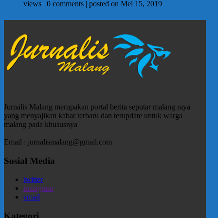
views
|
0 comments
|
posted on Mei 15, 2019
Jurnalis Malang merupakan portal berita seputar malang raya
yang menyajikan kabar terbaru dan terupdate untuk warga
malang pada khususnya
Email : jurnalismalang@gmail.com
Sosial Media
twitter
instagram
email
Kategori