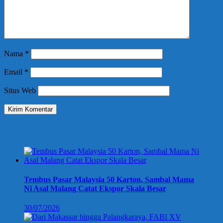
Nama
*
Email
*
Situs Web
Berita Terbaru
Tembus Pasar Malaysia 50 Karton, Sambal Mama
Ni Asal Malang Catat Ekspor Skala Besar
30/07/2026