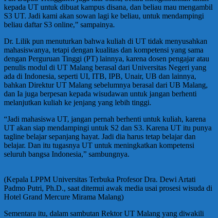
kepada UT untuk dibuat kampus disana, dan beliau mau mengambil
S3 UT. Jadi kami akan sowan lagi ke beliau, untuk mendampingi
beliau daftar S3 online,” sampainya.
Dr. Lilik pun menuturkan bahwa kuliah di UT tidak menyusahkan
mahasiswanya, tetapi dengan kualitas dan kompetensi yang sama
dengan Perguruan Tinggi (PT) lainnya, karena dosen pengajar atau
penulis modul di UT Malang berasal dari Universitas Negeri yang
ada di Indonesia, seperti UI, ITB, IPB, Unair, UB dan lainnya,
bahkan Direktur UT Malang sebelumnya berasal dari UB Malang,
dan Ia juga berpesan kepada wisudawan untuk jangan berhenti
melanjutkan kuliah ke jenjang yang lebih tinggi.
“Jadi mahasiswa UT, jangan pernah berhenti untuk kuliah, karena
UT akan siap mendampingi untuk S2 dan S3. Karena UT itu punya
tagline belajar sepanjang hayat. Jadi dia harus tetap belajar dan
belajar. Dan itu tugasnya UT untuk meningkatkan kompetensi
seluruh bangsa Indonesia,” sambungnya.
(Kepala LPPM Universitas Terbuka Profesor Dra. Dewi Artati
Padmo Putri, Ph.D., saat ditemui awak media usai prosesi wisuda di
Hotel Grand Mercure Mirama Malang)
Sementara itu, dalam sambutan Rektor UT Malang yang diwakili