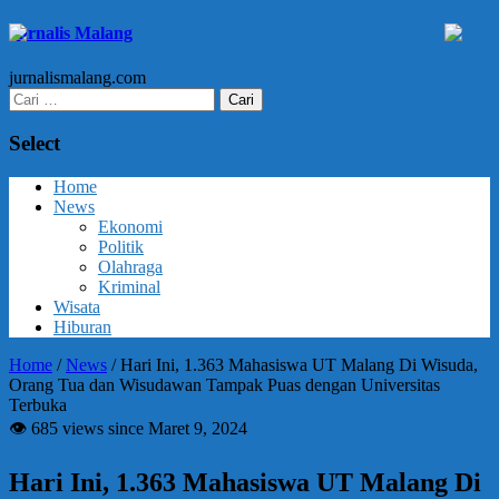
Jurnalis Malang
jurnalismalang.com
Cari
untuk:
Select
Home
News
Ekonomi
Politik
Olahraga
Kriminal
Wisata
Hiburan
Home
/
News
/
Hari Ini, 1.363 Mahasiswa UT Malang Di Wisuda,
Orang Tua dan Wisudawan Tampak Puas dengan Universitas
Terbuka
👁 685 views since Maret 9, 2024
Hari Ini, 1.363 Mahasiswa UT Malang Di