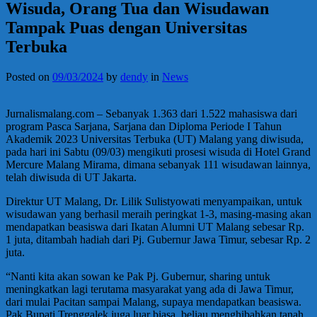
Wisuda, Orang Tua dan Wisudawan
Tampak Puas dengan Universitas
Terbuka
Posted on
09/03/2024
by
dendy
in
News
Jurnalismalang.com – Sebanyak 1.363 dari 1.522 mahasiswa dari
program Pasca Sarjana, Sarjana dan Diploma Periode I Tahun
Akademik 2023 Universitas Terbuka (UT) Malang yang diwisuda,
pada hari ini Sabtu (09/03) mengikuti prosesi wisuda di Hotel Grand
Mercure Malang Mirama, dimana sebanyak 111 wisudawan lainnya,
telah diwisuda di UT Jakarta.
Direktur UT Malang, Dr. Lilik Sulistyowati menyampaikan, untuk
wisudawan yang berhasil meraih peringkat 1-3, masing-masing akan
mendapatkan beasiswa dari Ikatan Alumni UT Malang sebesar Rp.
1 juta, ditambah hadiah dari Pj. Gubernur Jawa Timur, sebesar Rp. 2
juta.
“Nanti kita akan sowan ke Pak Pj. Gubernur, sharing untuk
meningkatkan lagi terutama masyarakat yang ada di Jawa Timur,
dari mulai Pacitan sampai Malang, supaya mendapatkan beasiswa.
Pak Bupati Trenggalek juga luar biasa, beliau menghibahkan tanah