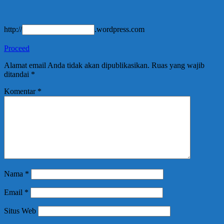
http://
.wordpress.com
Proceed
Alamat email Anda tidak akan dipublikasikan.
Ruas yang wajib
ditandai
*
Komentar
*
Nama
*
Email
*
Situs Web