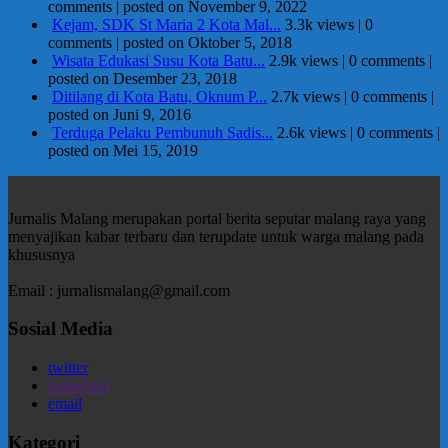
comments
|
posted on November 9, 2022
Kejam, SDK St Maria 2 Kota Mal...
3.3k views
|
0
comments
|
posted on Oktober 5, 2018
Wisata Edukasi Susu Kota Batu...
2.9k views
|
0 comments
|
posted on Desember 23, 2018
Ditilang di Kota Batu, Oknum P...
2.7k views
|
0 comments
|
posted on Juni 9, 2016
Terduga Pelaku Pembunuh Sadis...
2.6k views
|
0 comments
|
posted on Mei 15, 2019
Jurnalis Malang merupakan portal berita seputar malang raya yang
menyajikan kabar terbaru dan terupdate untuk warga malang pada
khususnya
Email : jurnalismalang@gmail.com
Sosial Media
twitter
instagram
email
Kategori