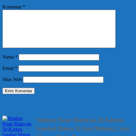
Komentar
*
Nama
*
Email
*
Situs Web
Berita Terbaru
Tembus Pasar Malaysia 50 Karton,
Sambal Mama Ni Asal Malang Catat