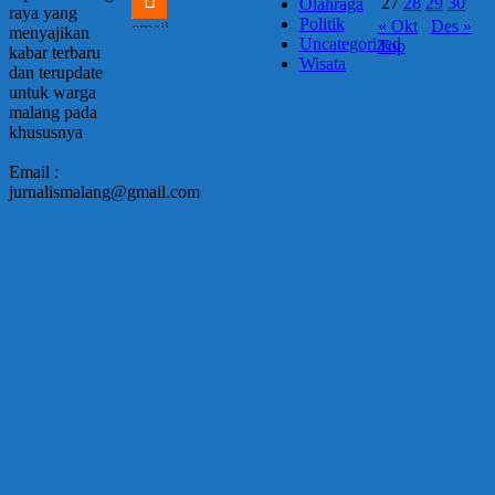
27
28
29
30
Olahraga
raya yang
Politik
« Okt
Des »
email
menyajikan
Uncategorized
Top
kabar terbaru
Wisata
dan terupdate
untuk warga
malang pada
khususnya
Email :
jurnalismalang@gmail.com