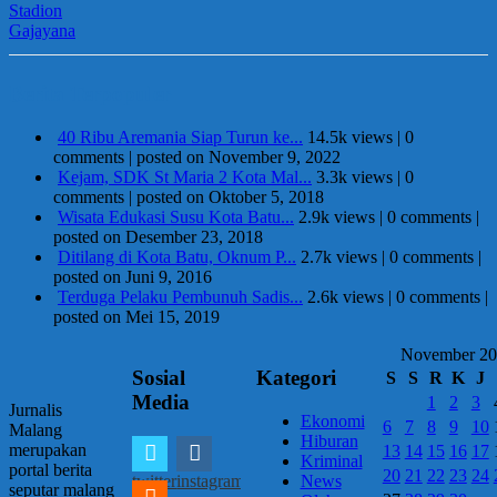
Berita Terpopuler
40 Ribu Aremania Siap Turun ke...
14.5k views
|
0
comments
|
posted on November 9, 2022
Kejam, SDK St Maria 2 Kota Mal...
3.3k views
|
0
comments
|
posted on Oktober 5, 2018
Wisata Edukasi Susu Kota Batu...
2.9k views
|
0 comments
|
posted on Desember 23, 2018
Ditilang di Kota Batu, Oknum P...
2.7k views
|
0 comments
|
posted on Juni 9, 2016
Terduga Pelaku Pembunuh Sadis...
2.6k views
|
0 comments
|
posted on Mei 15, 2019
November 2
Sosial
Kategori
S
S
R
K
J
Media
1
2
3
Jurnalis
Ekonomi
6
7
8
9
10
Malang
Hiburan
merupakan
13
14
15
16
17
Kriminal
portal berita
20
21
22
23
24
twitter
instagram
News
seputar malang