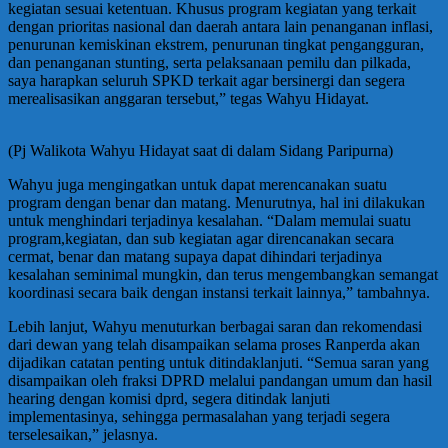
kegiatan sesuai ketentuan. Khusus program kegiatan yang terkait
dengan prioritas nasional dan daerah antara lain penanganan inflasi,
penurunan kemiskinan ekstrem, penurunan tingkat pengangguran,
dan penanganan stunting, serta pelaksanaan pemilu dan pilkada,
saya harapkan seluruh SPKD terkait agar bersinergi dan segera
merealisasikan anggaran tersebut,” tegas Wahyu Hidayat.
(Pj Walikota Wahyu Hidayat saat di dalam Sidang Paripurna)
Wahyu juga mengingatkan untuk dapat merencanakan suatu
program dengan benar dan matang. Menurutnya, hal ini dilakukan
untuk menghindari terjadinya kesalahan. “Dalam memulai suatu
program,kegiatan, dan sub kegiatan agar direncanakan secara
cermat, benar dan matang supaya dapat dihindari terjadinya
kesalahan seminimal mungkin, dan terus mengembangkan semangat
koordinasi secara baik dengan instansi terkait lainnya,” tambahnya.
Lebih lanjut, Wahyu menuturkan berbagai saran dan rekomendasi
dari dewan yang telah disampaikan selama proses Ranperda akan
dijadikan catatan penting untuk ditindaklanjuti. “Semua saran yang
disampaikan oleh fraksi DPRD melalui pandangan umum dan hasil
hearing dengan komisi dprd, segera ditindak lanjuti
implementasinya, sehingga permasalahan yang terjadi segera
terselesaikan,” jelasnya.