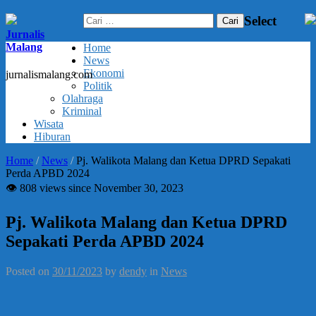
Cari
Select
untuk:
Jurnalis
Malang
Home
News
Ekonomi
jurnalismalang.com
Politik
Olahraga
Kriminal
Wisata
Hiburan
Home
/
News
/
Pj. Walikota Malang dan Ketua DPRD Sepakati
Perda APBD 2024
👁 808 views since November 30, 2023
Pj. Walikota Malang dan Ketua DPRD
Sepakati Perda APBD 2024
Posted on
30/11/2023
by
dendy
in
News