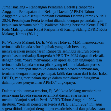
Jurnalismalang – Rancangan Peraturan Daerah (Ranperda)
Anggaran Pendapatan dan Belanja Daerah (APBD) Tahun
Anggaran 2024 disetujui menjadi Peraturan Daerah (Perda) APBD
2024. Persetujuan Perda tersebut ditandai dengan penandatangan
keputusan bersama oleh Pj Walikota Malang bersama Ketua DPRD
Kota Malang dalam Rapat Paripurna di Ruang Sidang DPRD Kota
Malang, Kamis (30/11).
Pj. Walikota Malang, Dr. Ir. Wahyu Hidayat, M.M, mengucapkan
terimakasih kepada seluruh pihak yang telah bersinergi
menyelesaikan pembahasan Ranperda sehingga seluruh proses
pembahasan terhadap Ranperda APBD TA 2024 dapat diselesaikan
dengan baik. “Saya menyampaikan apresiasi dan ungkapan rasa
terima kasih kepada semua pihak yang telah melakukan proses itu.
Meskipun terdapat dinamika dalam setiap proses pembahasan,
terutama dengan adanya pendapat, kritik dan saran dari fraksi-fraksi
DPRD, yang merupakan upaya dalam menjalankan fungsinya
dalam proses penyusunan APBD,” ungkapnya.
Dalam sambutannya tersebut, Pj. Walikota Malang memberikan
penekanan kepada semua perangkat daerah agar segera
menindaklanjuti setelah Perda APBD Tahun Anggaran 2024
disetujui. “Setelah penetapan Perda APBD Tahun 2024 ini, agar
segera ditindaklanjuti dengan proses administrasi dan pelaksanaan