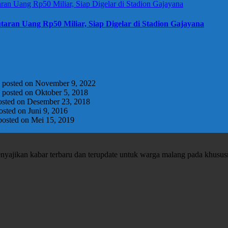
taran Uang Rp50 Miliar, Siap Digelar di Stadion Gajayana
|
posted on November 9, 2022
|
posted on Oktober 5, 2018
osted on Desember 23, 2018
osted on Juni 9, 2016
posted on Mei 15, 2019
enyajikan kabar terbaru dan terupdate untuk warga malang pada khusu