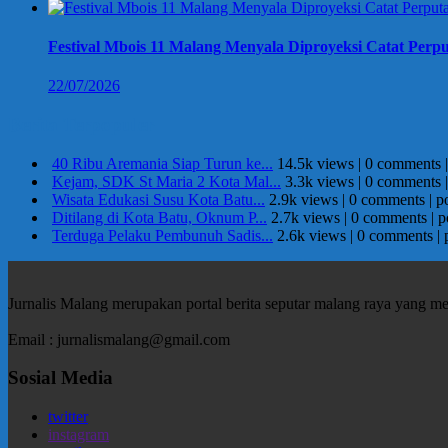
Festival Mbois 11 Malang Menyala Diproyeksi Catat Perpu
22/07/2026
Berita Terpopuler
40 Ribu Aremania Siap Turun ke...
14.5k views
|
0 comments
Kejam, SDK St Maria 2 Kota Mal...
3.3k views
|
0 comments
Wisata Edukasi Susu Kota Batu...
2.9k views
|
0 comments
|
p
Ditilang di Kota Batu, Oknum P...
2.7k views
|
0 comments
|
p
Terduga Pelaku Pembunuh Sadis...
2.6k views
|
0 comments
|
Jurnalis Malang merupakan portal berita seputar malang raya yang m
Email : jurnalismalang@gmail.com
Sosial Media
twitter
instagram