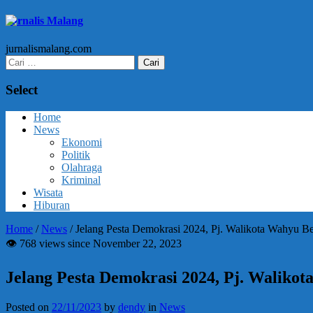
Jurnalis Malang
jurnalismalang.com
Cari
untuk:
Select
Home
News
Ekonomi
Politik
Olahraga
Kriminal
Wisata
Hiburan
Home
/
News
/
Jelang Pesta Demokrasi 2024, Pj. Walikota Wahyu 
👁 768 views since November 22, 2023
Jelang Pesta Demokrasi 2024, Pj. Walik
Posted on
22/11/2023
by
dendy
in
News