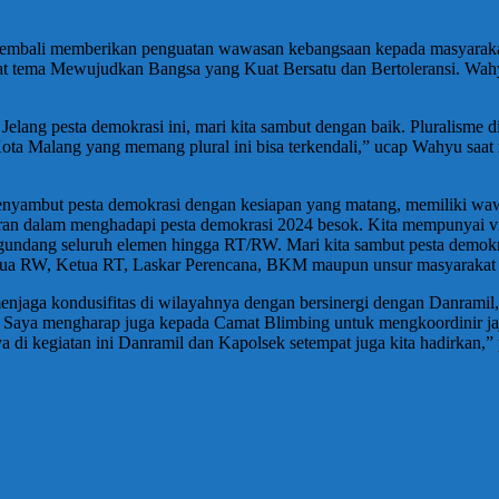
 kembali memberikan penguatan wawasan kebangsaan kepada masyarakat
 tema Mewujudkan Bangsa yang Kuat Bersatu dan Bertoleransi. Wahy
 Jelang pesta demokrasi ini, mari kita sambut dengan baik. Pluralisme 
Kota Malang yang memang plural ini bisa terkendali,” ucap Wahyu sa
enyambut pesta demokrasi dengan kesiapan yang matang, memiliki wa
ran dalam menghadapi pesta demokrasi 2024 besok. Kita mempunyai vi
ngundang seluruh elemen hingga RT/RW. Mari kita sambut pesta demokr
, Ketua RW, Ketua RT, Laskar Perencana, BKM maupun unsur masyarakat 
enjaga kondusifitas di wilayahnya dengan bersinergi dengan Danrami
s. Saya mengharap juga kepada Camat Blimbing untuk mengkoordinir ja
di kegiatan ini Danramil dan Kapolsek setempat juga kita hadirkan,”