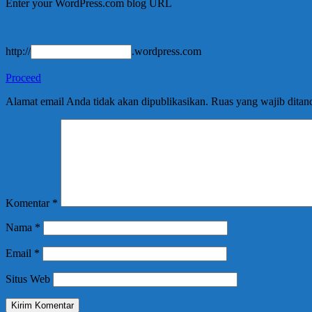
Enter your WordPress.com blog URL
http://
.wordpress.com
Proceed
Alamat email Anda tidak akan dipublikasikan.
Ruas yang wajib ditan
Komentar
*
Nama
*
Email
*
Situs Web