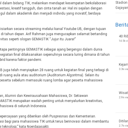
l dalam bidang TIK, melainkan mendapat kesempatan berkolaborasi
si, kreatif tangguh, dan cinta tanah air. Hal ini sejalan dengan
 dalam akademik dan menjadi individu yang inovatif, berdaya
Berit
iarkan secara streaming melalui kanal Youtube UB, dengan tujuan
g di tahun depan. Arif Rahman juga mengucapkan selamat bertanding
40 Ri
ivitas seperti slogan GEMASTIK “Jujur itu Juara!”
14.5k 
tapa pentingnya GEMASTIK sebagai ajang bergengsi dalam dunia
kegiatan final dilaksanakan sepenuhnya secara luring dimana di tahun
brid karena faktor pandemi.
Kejam
3.3k v
uga telah menyiapkan 28 ruang untuk kegiatan final yang terbagi di
 ruang aula atau auditorium (Auditorium Algoritma). Selain itu
a peserta sebelum memasuki ruang lomba agar peserta mahasiswa
Wisat
an, Alumni dan Kewirausahaan Mahasiswa, Dr. Setiawan
2.9k v
MASTIK merupakan wadah penting untuk menyalurkan kreativitas,
hasiswa di seluruh Indonesia.
epercayaan yang diberikan oleh Puspresnas dan Kementerian.
Ditila
si bagi para mahasiswa TIK untuk terus berinovasi dalam membantu
2.7k v
eknologi,” kata Noerdajasakti.