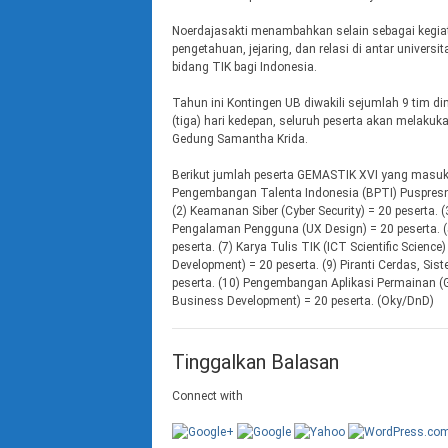
Noerdajasakti menambahkan selain sebagai kegia
pengetahuan, jejaring, dan relasi di antar univer
bidang TIK bagi Indonesia.
Tahun ini Kontingen UB diwakili sejumlah 9 tim di
(tiga) hari kedepan, seluruh peserta akan melakuk
Gedung Samantha Krida.
Berikut jumlah peserta GEMASTIK XVI yang masuk 
Pengembangan Talenta Indonesia (BPTI) Puspresn
(2) Keamanan Siber (Cyber Security) = 20 peserta.
Pengalaman Pengguna (UX Design) = 20 peserta. (5)
peserta. (7) Karya Tulis TIK (ICT Scientific Scien
Development) = 20 peserta. (9) Piranti Cerdas, S
peserta. (10) Pengembangan Aplikasi Permainan (
Business Development) = 20 peserta. (Oky/DnD)
Tinggalkan Balasan
Connect with