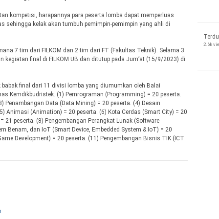
tan kompetisi, harapannya para peserta lomba dapat memperluas
sitas sehingga kelak akan tumbuh pemimpin-pemimpin yang ahli di
Terdu
2.6k v
mana 7 tim dari FILKOM dan 2 tim dari FT (Fakultas Teknik). Selama 3
an kegiatan final di FILKOM UB dan ditutup pada Jum’at (15/9/2023) di
babak final dari 11 divisi lomba yang diumumkan oleh Balai
as Kemdikbudristek. (1) Pemrograman (Programming) = 20 peserta.
 (3) Penambangan Data (Data Mining) = 20 peserta. (4) Desain
 Animasi (Animation) = 20 peserta. (6) Kota Cerdas (Smart City) = 20
ce) = 21 peserta. (8) Pengembangan Perangkat Lunak (Software
istem Benam, dan IoT (Smart Device, Embedded System & IoT) = 20
Game Development) = 20 peserta. (11) Pengembangan Bisnis TIK (ICT