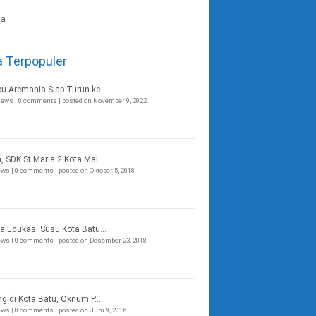
a Terpopuler
bu Aremania Siap Turun ke...
views
|
0 comments
|
posted on November 9, 2022
, SDK St Maria 2 Kota Mal...
iews
|
0 comments
|
posted on Oktober 5, 2018
a Edukasi Susu Kota Batu...
iews
|
0 comments
|
posted on Desember 23, 2018
ng di Kota Batu, Oknum P...
iews
|
0 comments
|
posted on Juni 9, 2016