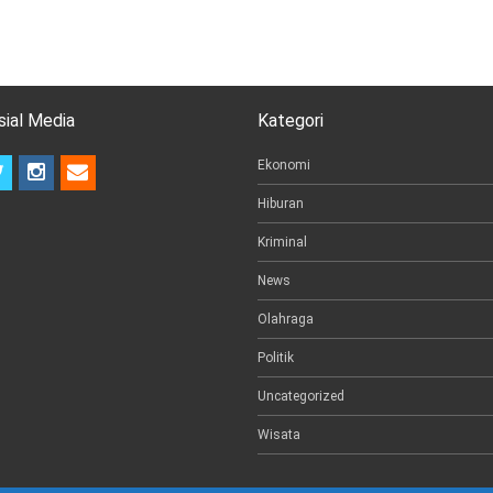
sial Media
Kategori
t
i
e
Ekonomi
w
n
m
Hiburan
i
s
a
t
t
i
Kriminal
t
a
l
e
g
News
r
r
a
Olahraga
m
Politik
Uncategorized
Wisata