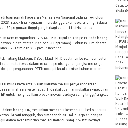
njadi tuan rumah Pagelaran Mahasiswa Nasional Bidang Teknologi
23. Babak final kegiatan ini diselenggarakan secara luring, Selasa-
dari 70 perguruan tinggi yang terbagi dalam 11 divisi lomba.
n, M.Kom mengatakan, GEMASTIK merupakan kompetisi pada bidang
 bawah Pusat Prestasi Nasional (Puspresnas). Tahun ini jumlah total
alah 2.781 tim dari 315 perguruan tinggi.
tek Tatang Muttaqin, S.Sos., M.Ed., Ph.D saat memberikan sambutan
i salah satu fokus dalam rencana pembangunan jangka menengah
pi dengan penguasaan IPTEK sebagai katalis pertumbuhan ekonomi
rasi muda bertalenta. Salah satunya melalui penyelenggaraan
asaan mahasiswa terhadap TIK sekaligus meningkatkan kepedulian
 untuk menghasilkan produk inovasi berdaya saing tinggi,” ungkap
l dalam bidang TIK, melainkan mendapat kesempatan berkolaborasi
si, kreatif tangguh, dan cinta tanah air. Hal ini sejalan dengan
 dalam akademik dan menjadi individu yang inovatif, berdaya