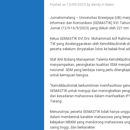
Posted on
13/09/2023
by
dendy
in
News
Jurnalismalang – Universitas Brawijaya (UB) me
Informasi dan Komunikasi (GEMASTIK) XVI Tahun 20
Jumat (12/9-16/9/2023) yang diikuti oleh 221 tim 
Ketua GEMASTIK XVI Drs. Muhammad Arif Rahma
TIK yang diselenggarakan oleh Kemdikbudristek di
peserta sebelum dinyatakan lolos ke babak final ad
Staf Ahli Bidang Manajemen Talenta Kemdikbudris
menyampaikan, peningkatan kualitas SDM menjad
nasional. SDM yang berdaya saing perlu dilengka
untuk kemajuan bangsa.
“Kemdikbudristek berkomitmen memfasilitasi gene
GEMASTIK untuk menguji dan meningkatkan pengu
dan kesadaran mahasiswa dalam manfaatkan IPTEK
Tatang.
Menurutnya, peserta GEMASTIK tidak hanya unggu
dalam membentuk karakter mahasiswa yang berpresta
kebijakan MBKM yang mendorong mahasiswa unggul
saing tinggi, dan berkarakter.