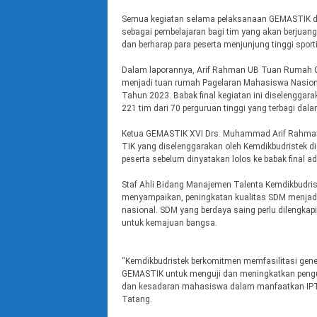
Semua kegiatan selama pelaksanaan GEMASTIK dis
sebagai pembelajaran bagi tim yang akan berjuan
dan berharap para peserta menjunjung tinggi sport
Dalam laporannya, Arif Rahman UB Tuan Rumah GEM
menjadi tuan rumah Pagelaran Mahasiswa Nasion
Tahun 2023. Babak final kegiatan ini diselenggara
221 tim dari 70 perguruan tinggi yang terbagi dala
Ketua GEMASTIK XVI Drs. Muhammad Arif Rahma
TIK yang diselenggarakan oleh Kemdikbudristek di
peserta sebelum dinyatakan lolos ke babak final ad
Staf Ahli Bidang Manajemen Talenta Kemdikbudris
menyampaikan, peningkatan kualitas SDM menjad
nasional. SDM yang berdaya saing perlu dilengka
untuk kemajuan bangsa.
“Kemdikbudristek berkomitmen memfasilitasi gene
GEMASTIK untuk menguji dan meningkatkan pengu
dan kesadaran mahasiswa dalam manfaatkan IPTEK
Tatang.