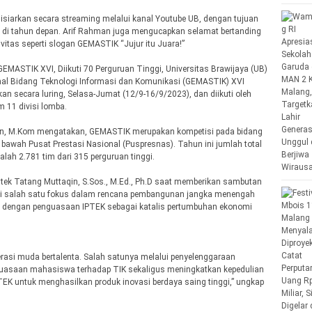
iarkan secara streaming melalui kanal Youtube UB, dengan tujuan
g di tahun depan. Arif Rahman juga mengucapkan selamat bertanding
ivitas seperti slogan GEMASTIK “Jujur itu Juara!”
ASTIK XVI, Diikuti 70 Perguruan Tinggi, Universitas Brawijaya (UB)
al Bidang Teknologi Informasi dan Komunikasi (GEMASTIK) XVI
kan secara luring, Selasa-Jumat (12/9-16/9/2023), dan diikuti oleh
m 11 divisi lomba.
n, M.Kom mengatakan, GEMASTIK merupakan kompetisi pada bidang
 bawah Pusat Prestasi Nasional (Puspresnas). Tahun ini jumlah total
alah 2.781 tim dari 315 perguruan tinggi.
tek Tatang Muttaqin, S.Sos., M.Ed., Ph.D saat memberikan sambutan
i salah satu fokus dalam rencana pembangunan jangka menengah
pi dengan penguasaan IPTEK sebagai katalis pertumbuhan ekonomi
rasi muda bertalenta. Salah satunya melalui penyelenggaraan
asaan mahasiswa terhadap TIK sekaligus meningkatkan kepedulian
 untuk menghasilkan produk inovasi berdaya saing tinggi,” ungkap