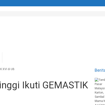
K XVI di UB
Berit
inggi Ikuti GEMASTIK