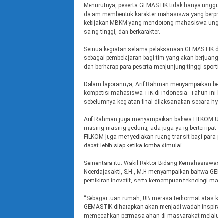
Menurutnya, peserta GEMASTIK tidak hanya unggu
dalam membentuk karakter mahasiswa yang berpresta
kebijakan MBKM yang mendorong mahasiswa unggul
saing tinggi, dan berkarakter.
Semua kegiatan selama pelaksanaan GEMASTIK dis
sebagai pembelajaran bagi tim yang akan berjuan
dan berharap para peserta menjunjung tinggi sport
Dalam laporannya, Arif Rahman menyampaikan be
kompetisi mahasiswa TIK di Indonesia. Tahun ini 
sebelumnya kegiatan final dilaksanakan secara hy
Arif Rahman juga menyampaikan bahwa FILKOM UB j
masing-masing gedung, ada juga yang bertempat di
FILKOM juga menyediakan ruang transit bagi par
dapat lebih siap ketika lomba dimulai.
Sementara itu. Wakil Rektor Bidang Kemahasiswa
Noerdajasakti, S.H., M.H menyampaikan bahwa GE
pemikiran inovatif, serta kemampuan teknologi ma
“Sebagai tuan rumah, UB merasa terhormat atas k
GEMASTIK diharapkan akan menjadi wadah inspira
memecahkan permasalahan di masyarakat melalui t