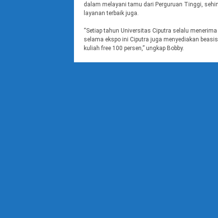
dalam melayani tamu dari Perguruan Tinggi, sehin
layanan terbaik juga.
“Setiap tahun Universitas Ciputra selalu meneri
selama ekspo ini Ciputra juga menyediakan beasis
kuliah free 100 persen,” ungkap Bobby.
Hal yang sama disampaikan oleh Holil Padli, Tim
pelaksanaan Ekspo Perguruan Tinggi dilaksanak
terbaiknya.
“Boleh saya katakan pelayanan dan sistem yang 
Tinggi ini excellent, ditambah dengan siswa-siswi
sehingga banyak pertanyaan untuk mengetahui dunia
Tinggalkan Balasan
Connect with
Alamat email Anda tidak akan dipublikasikan.
Ruas