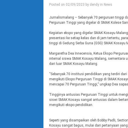
Posted on
02/09/2023
by
dendy
in
News
Jurnalismalang – Sebanyak 70 perguruan tinggi dan
Perguruan Tinggi yang digelar di SMAK Kolese Sa
Kegiatan ekspo yang digelar SMAK Kosayu Malang it
presentasi ke setiap kelas dan di jam tertentu, 
tinggi di Gedung Serba Guna (GSG) SMAK Kosayu 
Margaretha Dea Innecensia, Ketua Ekspo Perguruan
internal siswa SMAK Kosayu Malang, sementara unt
dari luar SMAK Kosayu Malang.
“Sebanyak 70 institusi pendidikan yang terdiri dar
mengikuti Ekspo Perguruan Tinggi di SMAK Kosay
mencapai 70 Perguruan Tinggi,” ungkap Dea sapa
Tingginya antusias Perguruan Tinggi untuk meng
siswi SMAK Kosayu sangat antusias dalam bertan
mengikuti ekspo pendidikan.
Seperti yang disampaikan oleh Bobby Padli, Secti
Kosayu sangat bagus, mulai dari pertanyaan ya