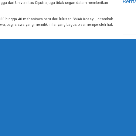
Berit
gga dari Universitas Ciputra juga tidak segan dalam memberikan
ma 30 hingga 40 mahasiswa baru dari lulusan SMAK Kosayu, ditambah
wa, bagi siswa yang memiliki nilai yang bagus bisa memperoleh hak
 Perwakilan Universitas Trisakti yang mengaku pelayanan selama
an dengan ciri khas SMAK Kosayu yang mampu memberikan pelayanan
diterapkan di SMAK Kosayu selama pelaksanaan Ekspo Perguruan
 SMAK Kosayu memiliki karakter ingin tahu yang sangat tinggi,
 perkuliahan,” tutup Holil. (DnD)
 yang wajib ditandai
*