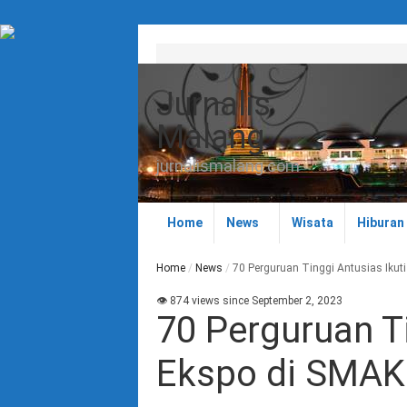
Jurnalis
Malang
jurnalismalang.com
Home
News
Wisata
Hiburan
Home
/
News
/
70 Perguruan Tinggi Antusias Iku
👁 874 views since September 2, 2023
70 Perguruan Ti
Ekspo di SMAK