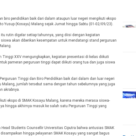
 biro pendidikan baik dari dalam ataupun luar negeri mengikuti ekspo
nto Yusup (Kosayu) Malang sejak Jumat hingga Sabtu (01-02/09/23).
u rutin digelar setiap tahunnya, yang diisi dengan kegiatan
para siswa akan diberikan kesempatan untuk mendatangi stand perguruan
Malang.
 Tinggi XXV mengungkapkan, kegiatan presentasi di kelas diikuti
uk pameran perguruan tinggi dapat diikuti orang tua dan juga siswa
i Perguruan Tinggi dan Biro Pendidikan baik dari dalam dan luar negeri
u Malang, jumlah tersebut sama dengan tahun sebelumnya yang juga
an akrabnya.
ikuti ekspo di SMAK Kosayu Malang, karena mereka merasa siswa-
ya hingga akhirnya masuk ke salah satu Perguruan Tinggi yang
on Head Students Counsellir Universitas Ciputra bahwa antusias SMAK
ng disampaikan hingga pelayanan SMAK Kosayu yang sangat bagus