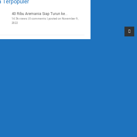
a Terpopuler
40 Ribu Aremania Siap Turun ke...
14.5k views
|
0 comments
|
posted on November 9,
2022
Top
Kejam, SDK St Maria 2 Kota Mal...
3.3k views
|
0 comments
|
posted on Oktober 5, 2018
Wisata Edukasi Susu Kota Batu...
2.9k views
|
0 comments
|
posted on Desember 23,
2018
Ditilang di Kota Batu, Oknum P...
2.7k views
|
0 comments
|
posted on Juni 9, 2016
Terduga Pelaku Pembunuh Sadis...